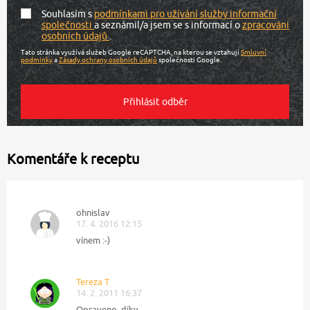
Souhlasím s
podmínkami pro užívání služby informační
společnosti
a seznámil/a jsem se s informací o
zpracování
osobních údajů
.
Tato stránka využívá služeb Google reCAPTCHA, na kterou se vztahují
Smluvní
podmínky
a
Zásady ochrany osobních údajů
společnosti Google.
Komentáře k receptu
ohnislav
17. 4. 2016 12:15
vínem :-)
Tereza T
14. 2. 2011 16:37
Opraveno, díky.