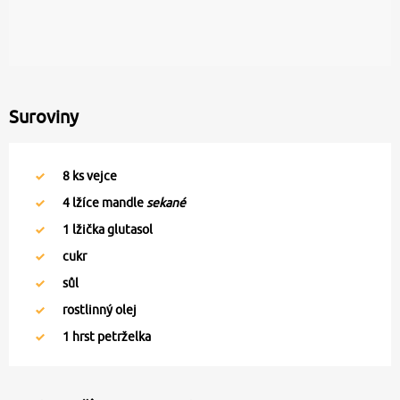
Suroviny
8
ks vejce
4
lžíce mandle
sekané
1
lžička glutasol
cukr
sůl
rostlinný olej
1
hrst petrželka