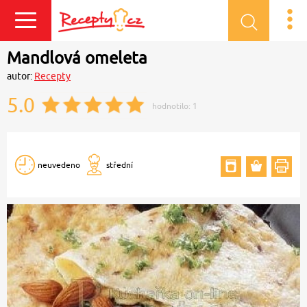
Přihlásit se
Mandlová omeleta
autor:
Recepty
5.0
hodnotilo:
1
neuvedeno
střední