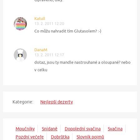
Katull
13. 2. 2011 12:20
Co můžu nahradit tím Glutasolem? :-)
DanaM
13. 2. 2011 12:17
dotaz, jsou ty mandle nastrouhané a oloupané? nebo
v celku
Kategorie:
Nejlepší dezerty
Moučníky
Snídaně
Dopolední svačina
Svačina
Pozdní večeře
Dobrůtka
Slovník pojmů