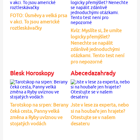
FOTO: Úsměvy a velká prsa
v akci. To jsou americké
roztleskávačky
Kvíz: Myslíte si, že umíte
logicky přemýšlet?
Nenechte se napálit
zdánlivě jednoduchými
otázkami. Tento test není
pro nepozorné
Blesk Horoskopy
Abecedazahrady
Tarotskop na srpen: Berany
Jste v lese za experta, nebo
čeká cesta, Panny velká
si na houbaře jen hrajete?
změna a Ryby uvíznou ve
Otestujte se v našem
stojatých vodách
desateru