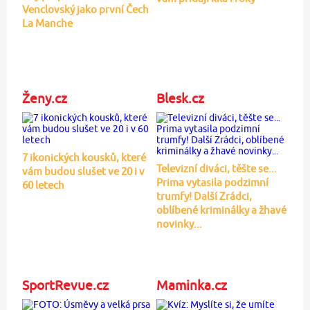
Venclovský jako první Čech
La Manche
Ženy.cz
Blesk.cz
7 ikonických kousků, které
Televizní diváci, těšte se...
vám budou slušet ve 20 i v
Prima vytasila podzimní
60 letech
trumfy! Další Zrádci,
oblíbené kriminálky a žhavé
novinky...
SportRevue.cz
Maminka.cz