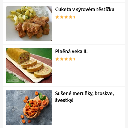
Cuketa v sýrovém těstíčku
Plněná veka II.
Sušené meruňky, broskve,
švestky!