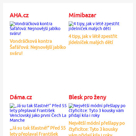
AHA.cz
Mimibazar
4 tipy, jak v létě zpestřit
Vondráčková kontra
jídelníček malých dětí
Šafářová: Nejnovější jablko
sváru!
Dáma.cz
Blesk pro ženy
Největší módní přešlapy po
„Já su tak šťastné!“ Před 55
čtyřicítce: Tyto 3 kousky
lety přeplaval František
vám přidají kila i roky