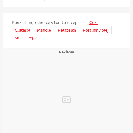
Použité ingredience v tomto receptu:
Cukr
Glutasol
Mandle
Petrželka
Rostlinný olej
Sůl
Vejce