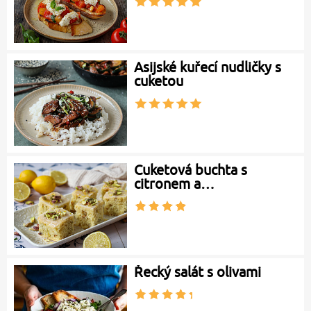
Asijské kuřecí nudličky s
cuketou
Cuketová buchta s
citronem a…
Řecký salát s olivami