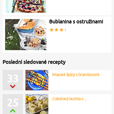
Bublanina s ostružinami
Poslední sledované recepty
Masové špízy s bramborami
33
Cuketová buchta s…
25