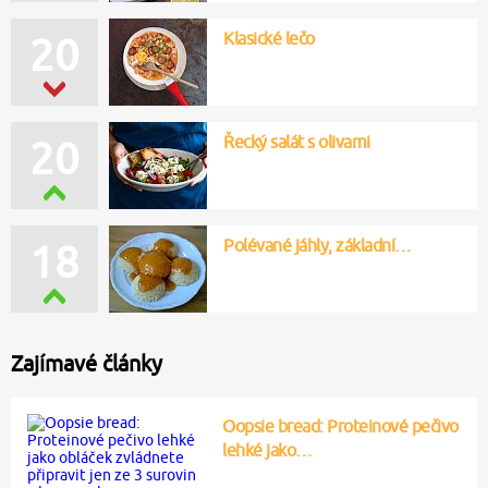
Klasické lečo
20
Řecký salát s olivami
20
Polévané jáhly, základní…
18
Zajímavé články
Oopsie bread: Proteinové pečivo
lehké jako…