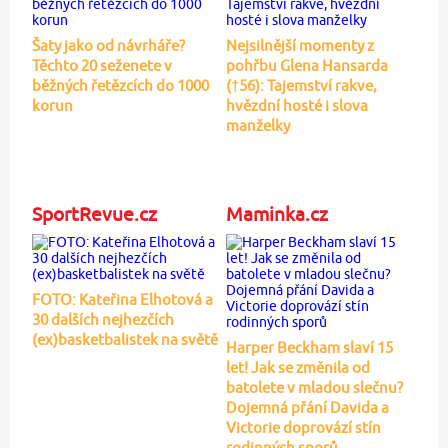
Šaty jako od návrháře?
Nejsilnější momenty z
Těchto 20 seženete v
pohřbu Glena Hansarda
běžných řetězcích do 1000
(†56): Tajemství rakve,
korun
hvězdní hosté i slova
manželky
SportRevue.cz
Maminka.cz
FOTO: Kateřina Elhotová a
30 dalších nejhezčích
(ex)basketbalistek na světě
Harper Beckham slaví 15
let! Jak se změnila od
batolete v mladou slečnu?
Dojemná přání Davida a
Victorie doprovází stín
rodinných sporů