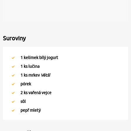
Suroviny
1
kelímek bílý jogurt
1
ks lučina
1
ks mrkev
Větší
pórek
2
ks vařená vejce
sůl
pepř mletý