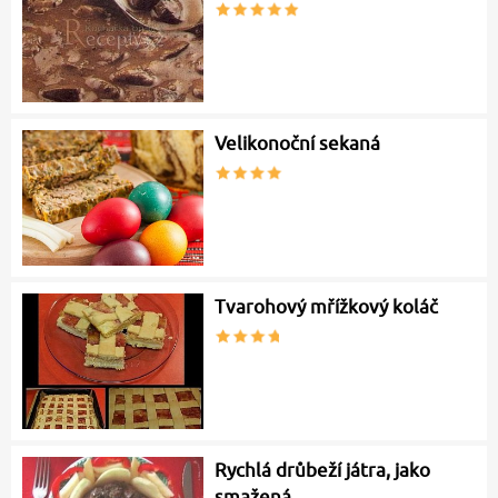
Velikonoční sekaná
Tvarohový mřížkový koláč
Rychlá drůbeží játra, jako
smažená