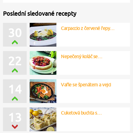
Poslední sledované recepty
Carpaccio z červené řepy…
30
Nepečený koláč se…
22
Vafle se špenátem a vejci
14
Cuketová buchta s…
13