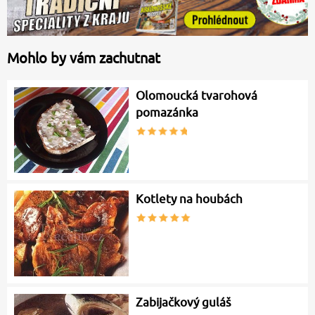
Mohlo by vám zachutnat
Olomoucká tvarohová
pomazánka
Kotlety na houbách
Zabijačkový guláš