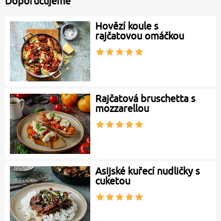
Doporučujeme
Hovězí koule s
rajčatovou omáčkou
Rajčatová bruschetta s
mozzarellou
Asijské kuřecí nudličky s
cuketou