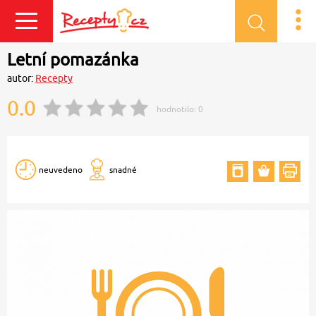
Přihlásit se
Letní pomazánka
autor:
Recepty
0.0
hodnotilo:
0
neuvedeno
snadné