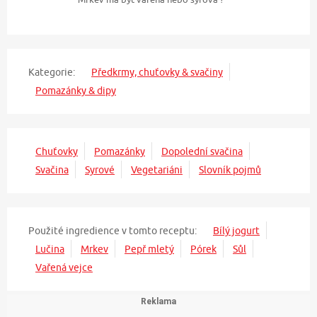
Kategorie:
Předkrmy, chuťovky & svačiny
Pomazánky & dipy
Chuťovky
Pomazánky
Dopolední svačina
Svačina
Syrové
Vegetariáni
Slovník pojmů
Použité ingredience v tomto receptu:
Bílý jogurt
Lučina
Mrkev
Pepř mletý
Pórek
Sůl
Vařená vejce