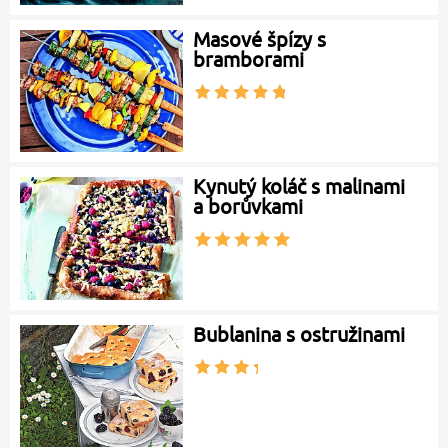
Masové špízy s
bramborami
Kynutý koláč s malinami
a borůvkami
Bublanina s ostružinami