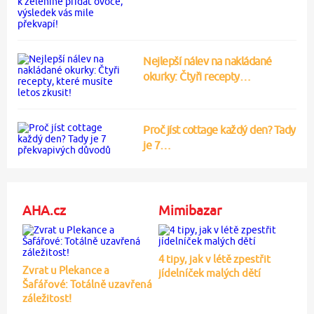
Nejlepší nálev na nakládané
okurky: Čtyři recepty…
Proč jíst cottage každý den? Tady
je 7…
AHA.cz
Mimibazar
4 tipy, jak v létě zpestřit
Zvrat u Plekance a
jídelníček malých dětí
Šafářové: Totálně uzavřená
záležitost!