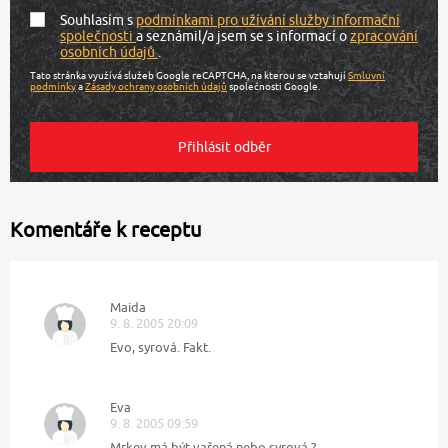
Souhlasím s
podmínkami pro užívání služby informační
společnosti
a seznámil/a jsem se s informací o
zpracování
osobních údajů
.
Tato stránka využívá služeb Google reCAPTCHA, na kterou se vztahují
Smluvní
podmínky
a
Zásady ochrany osobních údajů
společnosti Google.
Komentáře k receptu
Maida
9. 8. 2005 20:09
Evo, syrová. Fakt.
Eva
9. 8. 2005 09:59
Mrkev má být vařená nebo syrová ?