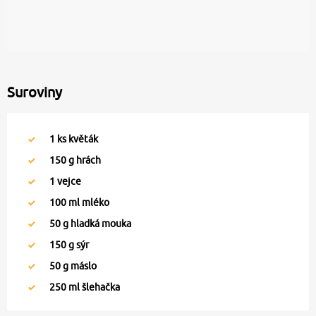
Suroviny
1
ks květák
150
g hrách
1
vejce
100
ml mléko
50
g hladká mouka
150
g sýr
50
g máslo
250
ml šlehačka