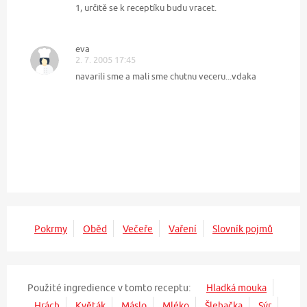
1, určitě se k receptíku budu vracet.
eva
2. 7. 2005 17:45
navarili sme a mali sme chutnu veceru...vdaka
Pokrmy
Oběd
Večeře
Vaření
Slovník pojmů
Použité ingredience v tomto receptu:
Hladká mouka
Hrách
Květák
Máslo
Mléko
Šlehačka
Sýr