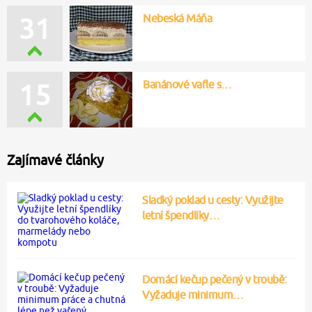
Nebeská Máňa
31
Banánové vafle s…
15
Zajímavé články
Sladký poklad u cesty: Využijte
letní špendlíky…
Domácí kečup pečený v troubě:
Vyžaduje minimum…