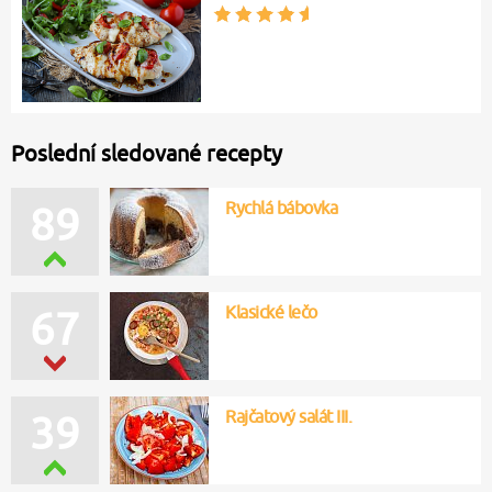
Poslední sledované recepty
Rychlá bábovka
89
Klasické lečo
67
Rajčatový salát III.
39