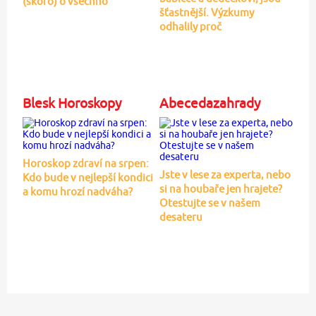
(skoro) o všechno
šťastnější. Výzkumy
odhalily proč
Blesk Horoskopy
Abecedazahrady
Horoskop zdraví na srpen:
Jste v lese za experta, nebo
Kdo bude v nejlepší kondici
si na houbaře jen hrajete?
a komu hrozí nadváha?
Otestujte se v našem
desateru