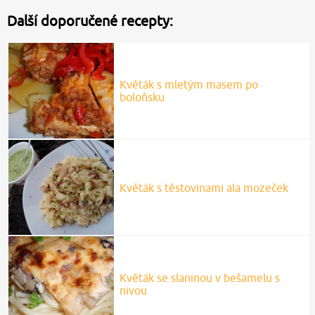
Další doporučené recepty:
Květák s mletým masem po
boloňsku
Květák s těstovinami ala mozeček
Květák se slaninou v bešamelu s
nivou