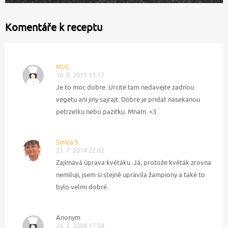
Komentáře k receptu
MJG
16. 9. 2015 11:17
Je to moc dobre. Urcite tam nedavejte zadnou
vegetu ani jiny sajrajt. Dobre je pridat nasekanou
petrzelku nebo pazitku. Mnam. <3
Simča S.
21. 7. 2014 22:02
Zajímavá úprava květáku. Já, protože květák zrovna
nemiluji, jsem si stejně upravila žampiony a také to
bylo velmi dobré.
Anonym
26. 2. 2008 17:58