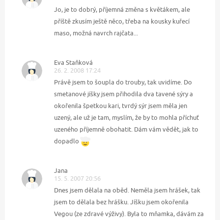
Jo, je to dobrý, příjemná změna s květákem, ale
příště zkusím ještě něco, třeba na kousky kuřecí
maso, možná navrch rajčata...
Eva Staňková
26. 2. 2008 17:24
Právě jsem to šoupla do trouby, tak uvidíme. Do
smetanové jíšky jsem přihodila dva tavené sýry a
okořenila špetkou kari, tvrdý sýr jsem měla jen
uzený, ale už je tam, myslím, že by to mohla příchuť
uzeného příjemně obohatit. Dám vám vědět, jak to
dopadlo
Jana
15. 5. 2007 20:56
Dnes jsem dělala na oběd. Neměla jsem hrášek, tak
jsem to dělala bez hrášku. Jíšku jsem okořenila
Vegou (ze zdravé výživy). Byla to mňamka, dávám za