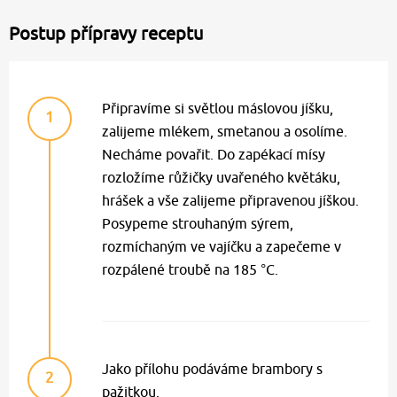
Postup přípravy receptu
Připravíme si světlou máslovou jíšku,
1
zalijeme mlékem, smetanou a osolíme.
Necháme povařit. Do zapékací mísy
rozložíme růžičky uvařeného květáku,
hrášek a vše zalijeme připravenou jíškou.
Posypeme strouhaným sýrem,
rozmíchaným ve vajíčku a zapečeme v
rozpálené troubě na 185 °C.
Jako přílohu podáváme brambory s
2
pažitkou.