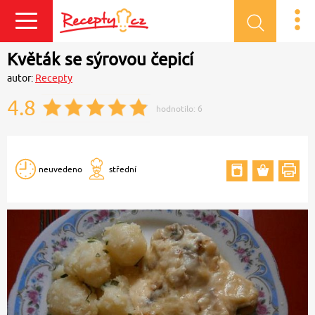
Přihlásit se
Květák se sýrovou čepicí
autor:
Recepty
4.8
hodnotilo:
6
neuvedeno
střední