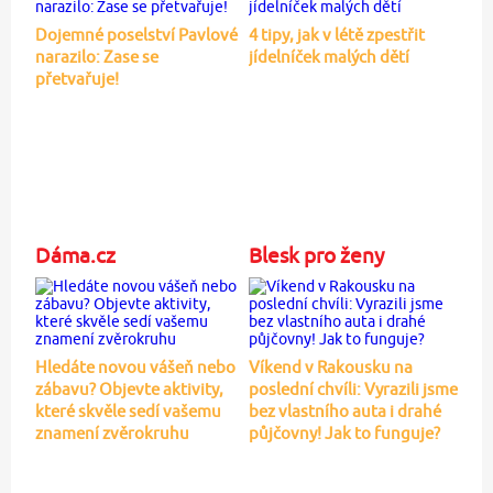
Dojemné poselství Pavlové
4 tipy, jak v létě zpestřit
narazilo: Zase se
jídelníček malých dětí
přetvařuje!
Dáma.cz
Blesk pro ženy
Hledáte novou vášeň nebo
Víkend v Rakousku na
zábavu? Objevte aktivity,
poslední chvíli: Vyrazili jsme
které skvěle sedí vašemu
bez vlastního auta i drahé
znamení zvěrokruhu
půjčovny! Jak to funguje?