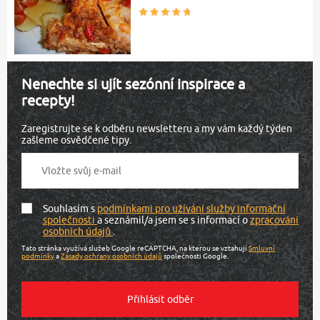
Nenechte si ujít sezónní inspirace a
recepty!
Zaregistrujte se k odběru newsletteru a my vám každý týden
zašleme osvědčené tipy.
Souhlasím s
podmínkami pro užívání služby informační
společnosti
a seznámil/a jsem se s informací o
zpracování
osobních údajů
.
Tato stránka využívá služeb Google reCAPTCHA, na kterou se vztahují
Smluvní
podmínky
a
Zásady ochrany osobních údajů
společnosti Google.