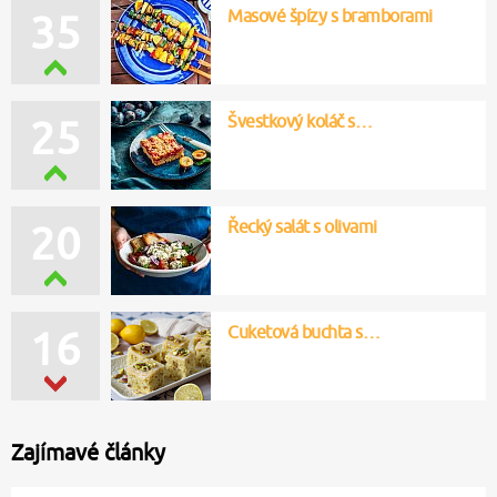
Masové špízy s bramborami
35
Švestkový koláč s…
25
Řecký salát s olivami
20
Cuketová buchta s…
16
Zajímavé články