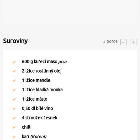
Suroviny
3
porce
600
g kuřecí maso
prsa
2
lžíce rostlinný olej
1
lžíce mandle
1
lžíce hladká mouka
1
lžíce máslo
0,50
dl bílé víno
4
stroužek česnek
chilli
kari
(Koření)