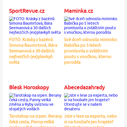
SportRevue.cz
Maminka.cz
FOTO: Krásky z bazénů.
Své dceři odnosila miminko.
Simona Baumrtová, Bára
Babička po 5 letech
Seemanová a 30 dalších
promluvila o zvláštním
nejhezčích (ex)plavkyň
poutu s vnučkou, kterou
světa
porodila
Blesk Horoskopy
Abecedazahrady
Tarotskop na srpen: Berany
Jste v lese za experta, nebo
čeká cesta, Panny velká
si na houbaře jen hrajete?