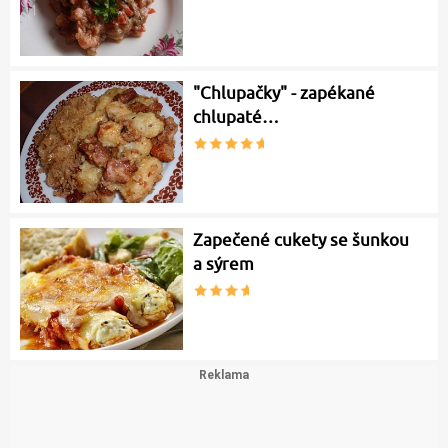
"Chlupačky" - zapékané
chlupaté…
Zapečené cukety se šunkou
a sýrem