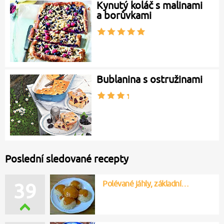
Kynutý koláč s malinami
a borůvkami
Bublanina s ostružinami
Poslední sledované recepty
Polévané jáhly, základní…
39