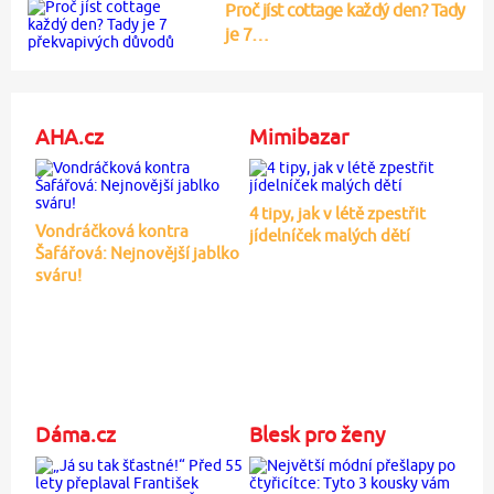
Proč jíst cottage každý den? Tady
je 7…
AHA.cz
Mimibazar
4 tipy, jak v létě zpestřit
Vondráčková kontra
jídelníček malých dětí
Šafářová: Nejnovější jablko
sváru!
Dáma.cz
Blesk pro ženy