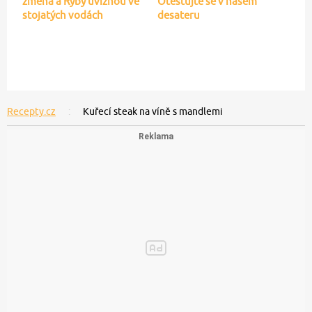
změna a Ryby uvíznou ve
Otestujte se v našem
stojatých vodách
desateru
Recepty.cz
Kuřecí steak na víně s mandlemi