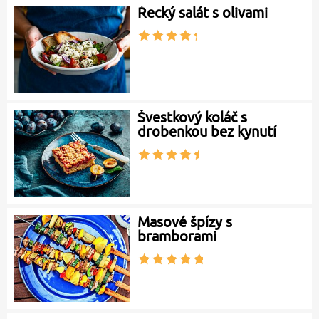
Řecký salát s olivami
Švestkový koláč s
drobenkou bez kynutí
Masové špízy s
bramborami