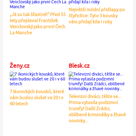
Největší módní přešlapy po
„Já su tak šťastné!“ Před 55
čtyřicítce: Tyto 3 kousky
lety přeplaval František
vám přidají kila i roky
Venclovský jako první Čech
La Manche
Ženy.cz
Blesk.cz
7 ikonických kousků, které
Televizní diváci, těšte se...
vám budou slušet ve 20 i v
Prima vytasila podzimní
60 letech
trumfy! Další Zrádci,
oblíbené kriminálky a žhavé
novinky...