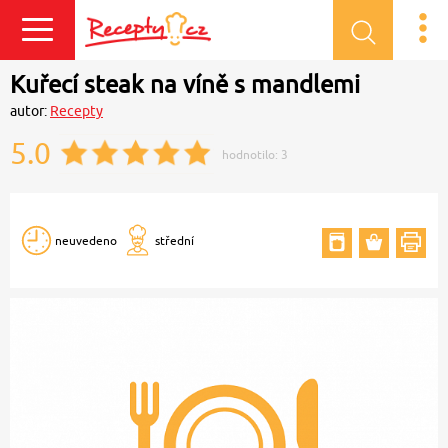
Přihlásit se
Kuřecí steak na víně s mandlemi
autor:
Recepty
5.0
hodnotilo:
3
neuvedeno
střední