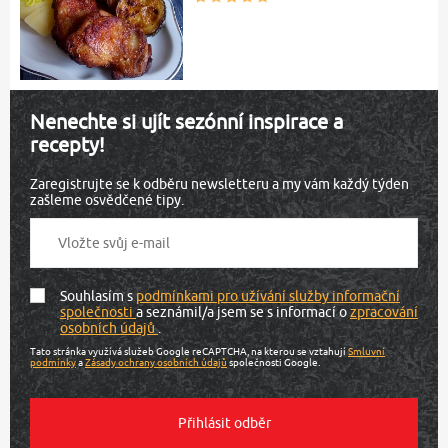
Nenechte si ujít sezónní inspirace a
recepty!
Zaregistrujte se k odběru newsletteru a my vám každý týden
zašleme osvědčené tipy.
Souhlasím s
podmínkami pro užívání služby informační
společnosti
a seznámil/a jsem se s informací o
zpracování
osobních údajů
.
Tato stránka využívá služeb Google reCAPTCHA, na kterou se vztahují
Smluvní
podmínky
a
Zásady ochrany osobních údajů
společnosti Google.