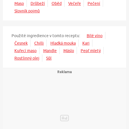
Maso
Drůbeží
Oběd
Večeře
Pečení
Slovník pojmů
Použité ingredience v tomto receptu:
Bílé víno
Česnek
Chilli
Hladká mouka
Kari
Kuřecí maso
Mandle
Máslo
Pepř mletý
Rostlinný olej
Sůl