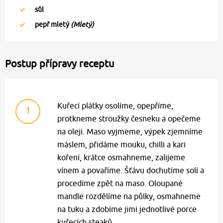
sůl
pepř mletý
(Mletý)
Postup přípravy receptu
Kuřecí plátky osolíme, opepříme,
1
protkneme stroužky česneku a opečeme
na oleji. Maso vyjmeme, výpek zjemníme
máslem, přidáme mouku, chilli a kari
koření, krátce osmahneme, zalijeme
vínem a povaříme. Šťávu dochutíme solí a
procedíme zpět na maso. Oloupané
mandle rozdělíme na půlky, osmahneme
na tuku a zdobíme jimi jednotlivé porce
kuřecích steaků.