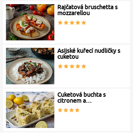
Rajčatová bruschetta s
mozzarellou
Asijské kuřecí nudličky s
cuketou
Cuketová buchta s
citronem a…