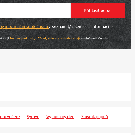
by informační společnosti
a seznámil/a jsem se s informací o
ztahují
Smluvní podmínky
a
Zásady ochrany osobních údajů
společnosti Google.
dní večeře
Syrové
Výjimečný den
Slovník pojmů