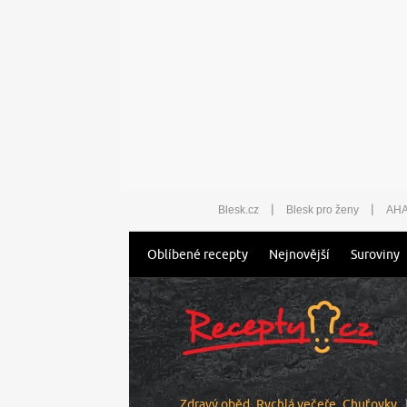
|
|
Blesk.cz
Blesk pro ženy
AHA
Oblíbené recepty
Nejnovější
Suroviny
Zdravý oběd
Rychlá večeře
Chuťovky