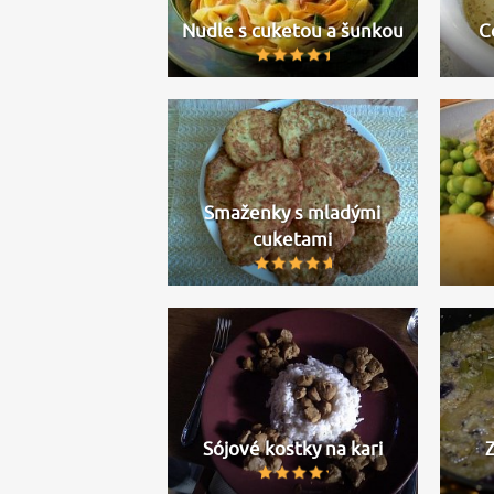
Nudle s cuketou a šunkou
C
Smaženky s mladými
cuketami
Sójové kostky na kari