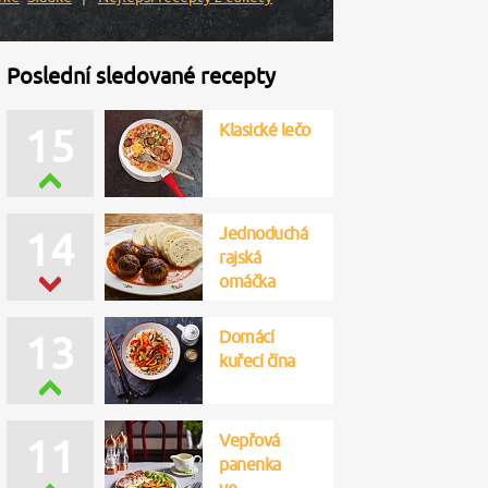
Poslední sledované recepty
Klasické lečo
15
Jednoduchá
14
rajská
omáčka
Domácí
13
kuřecí čína
Vepřová
11
panenka