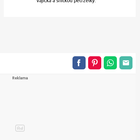
vajíčka a snitkou petrželky.