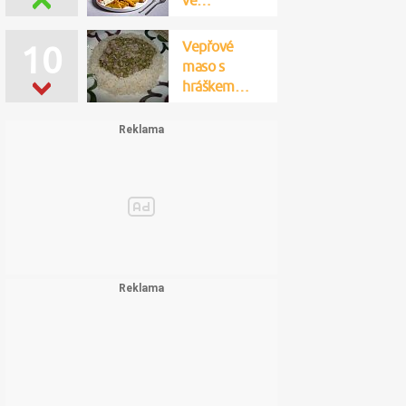
ve…
Vepřové
10
maso s
hráškem…