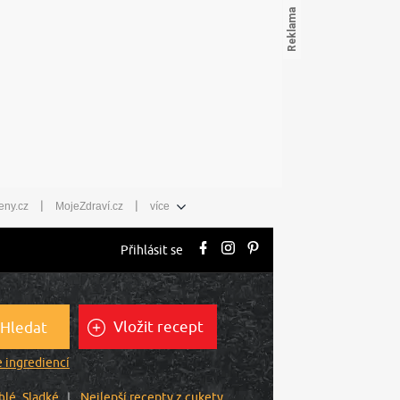
|
|
eny.cz
MojeZdraví.cz
více
Přihlásit se
Vložit recept
Hledat
 ingrediencí
hlé
Sladké
Nejlepší recepty z cukety