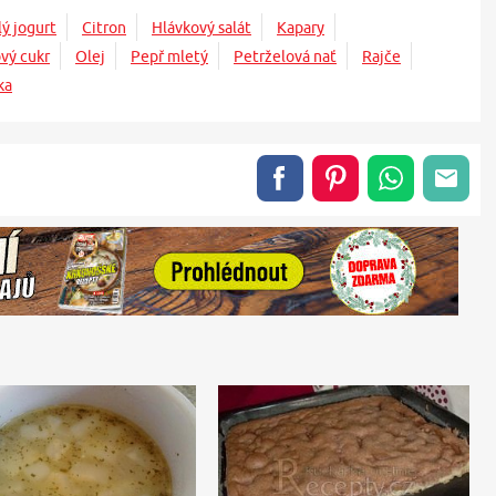
lý jogurt
Citron
Hlávkový salát
Kapary
vý cukr
Olej
Pepř mletý
Petrželová nať
Rajče
ka