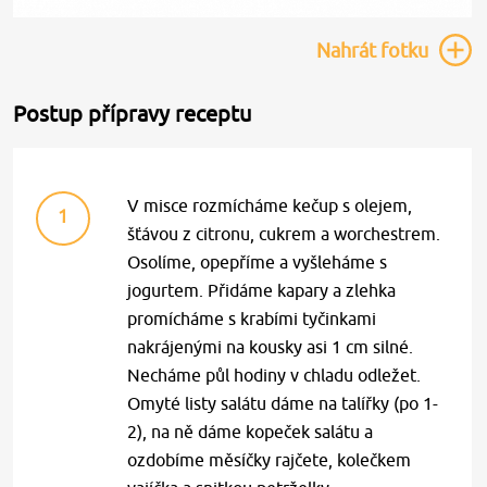
Nahrát
fotku
Postup přípravy receptu
V misce rozmícháme kečup s olejem,
1
šťávou z citronu, cukrem a worchestrem.
Osolíme, opepříme a vyšleháme s
jogurtem. Přidáme kapary a zlehka
promícháme s krabími tyčinkami
nakrájenými na kousky asi 1 cm silné.
Necháme půl hodiny v chladu odležet.
Omyté listy salátu dáme na talířky (po 1-
2), na ně dáme kopeček salátu a
ozdobíme měsíčky rajčete, kolečkem