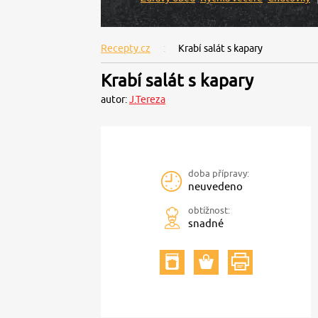
Recepty.cz
Krabí salát s kapary
Krabí salát s kapary
autor:
J.Tereza
doba přípravy:
neuvedeno
obtížnost:
snadné