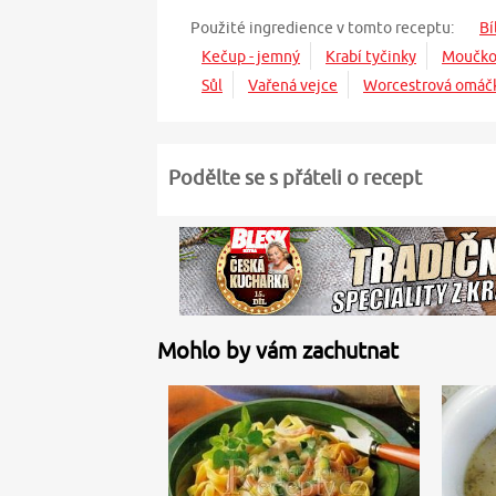
Použité ingredience v tomto receptu:
Bí
Kečup - jemný
Krabí tyčinky
Moučko
Sůl
Vařená vejce
Worcestrová omáč
Podělte se s přáteli o recept
Mohlo by vám zachutnat