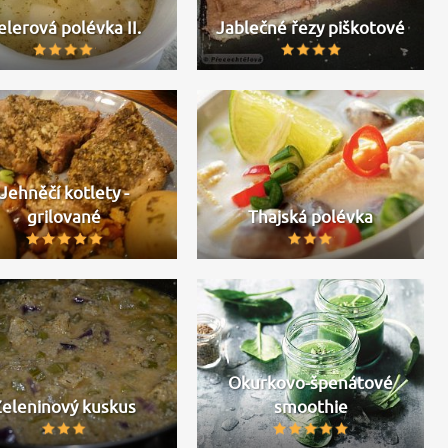
elerová polévka II.
Jablečné řezy piškotové
Jehněčí kotlety -
grilované
Thajská polévka
Okurkovo-špenátové
Zeleninový kuskus
smoothie