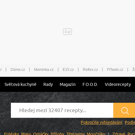
|
|
|
|
|
|
!
Dáma.cz
Maminka.cz
E15.cz
Reflex.cz
FITweb.cz
Ž
Světová kuchyně
Rady
Magazín
F.O.O.D.
Videorecepty
Pokročilé vyhledávání
Podle
Polévky
Maso
Omáčky
Přílohy
Těstoviny
Moučníky
Zdravé
Ryc