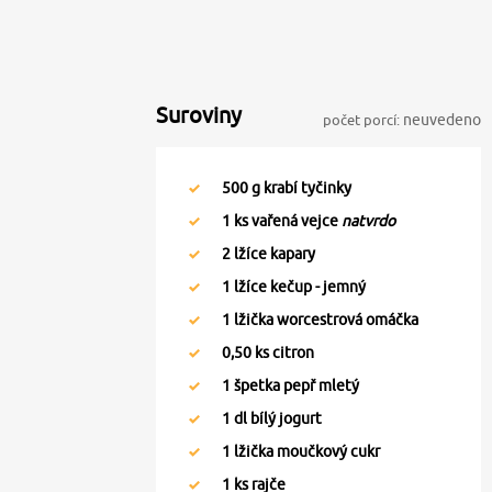
Suroviny
počet porcí:
neuvedeno
500
g krabí tyčinky
1
ks vařená vejce
natvrdo
2
lžíce kapary
1
lžíce kečup - jemný
1
lžička worcestrová omáčka
0,50
ks citron
1
špetka pepř mletý
1
dl bílý jogurt
1
lžička moučkový cukr
1
ks rajče