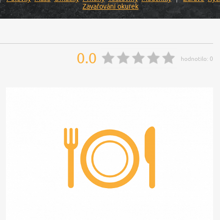
Zavařování okurek
0.0
hodnotilo:
0