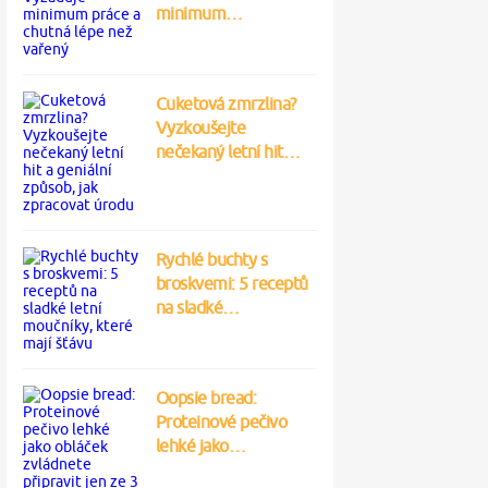
minimum…
Cuketová zmrzlina?
Vyzkoušejte
nečekaný letní hit…
Rychlé buchty s
broskvemi: 5 receptů
na sladké…
Oopsie bread:
Proteinové pečivo
lehké jako…