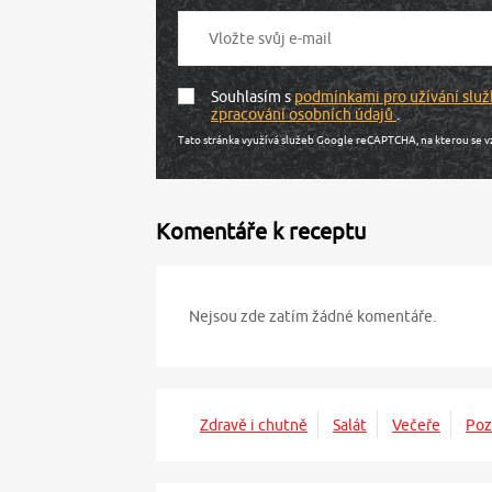
Souhlasím s
podmínkami pro užívání služ
zpracování osobních údajů
.
Tato stránka využívá služeb Google reCAPTCHA, na kterou se v
Komentáře k receptu
Nejsou zde zatím žádné komentáře.
Zdravě i chutně
Salát
Večeře
Poz