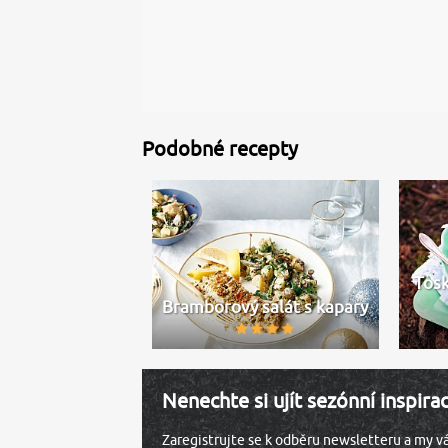
Podobné recepty
Tosk
Bramborový salát s kapary
Nenechte si ujít sezónní inspira
Zaregistrujte se k odběru newsletteru a my 