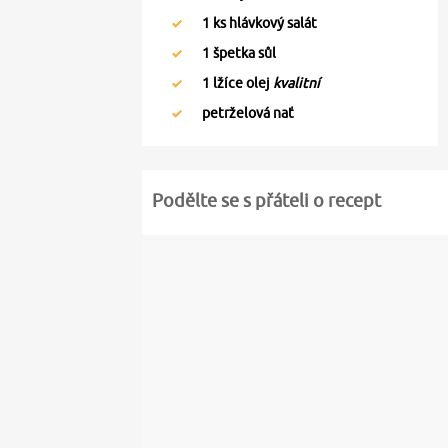
1
ks hlávkový salát
1
špetka sůl
1
lžíce olej
kvalitní
petrželová nať
Podělte se s přáteli o recept