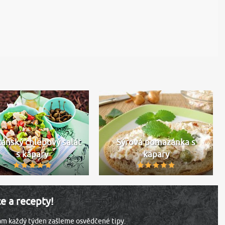
ánský chlebový salát
Sýrová pomazánka s
s kapary
kapary
ce a recepty!
vám každý týden zašleme osvědčené tipy.