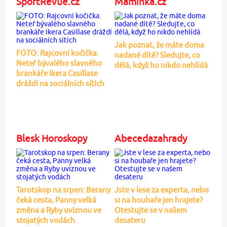
SportRevue.cz
Maminka.cz
Jak poznat, že máte doma
FOTO: Rajcovní kočička.
nadané dítě? Sledujte, co
Neteř bývalého slavného
dělá, když ho nikdo nehlídá
brankáře Ikera Casillase
dráždí na sociálních sítích
Blesk Horoskopy
Abecedazahrady
Tarotskop na srpen: Berany
Jste v lese za experta, nebo
čeká cesta, Panny velká
si na houbaře jen hrajete?
změna a Ryby uvíznou ve
Otestujte se v našem
stojatých vodách
desateru