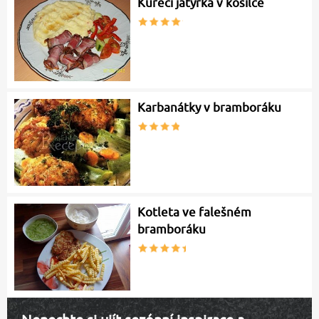
Kuřecí jatýrka v košilce
Karbanátky v bramboráku
Kotleta ve falešném
bramboráku