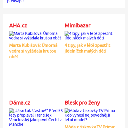
AHA.cz
Mimibazar
Marta Kubišová: Úmorná
4 tipy, jak v létě zpestřit
vedra si vyžádala krutou
jídelníček malých dětí
oběť
Dáma.cz
Blesk pro ženy
Móda z tiskovky TV Prima: