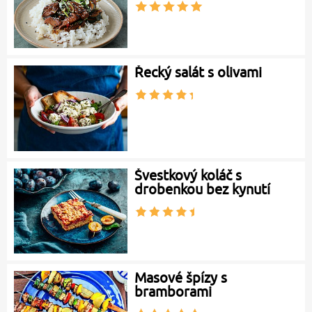
Řecký salát s olivami
Švestkový koláč s
drobenkou bez kynutí
Masové špízy s
bramborami