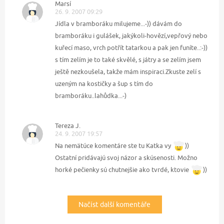
Marsí
26. 9. 2007 09:29
Jídla v bramboráku milujeme...-)) dávám do
bramboráku i gulášek, jakýkoli-hovězí,vepřový nebo
kuřecí maso, vrch potřít tatarkou a pak jen funíte..:-))
s tím zelím je to také skvělé, s játry a se zelím jsem
ještě nezkoušela, takže mám inspiraci.Zkuste zelí s
uzeným na kostičky a šup s tím do
bramboráku..lahůdka...-)
Tereza J.
24. 9. 2007 19:57
Na nemätúce komentáre ste tu Katka vy
))
Ostatní pridávajú svoj názor a skúsenosti. Možno
horké pečienky sú chutnejšie ako tvrdé, ktovie
))
Načíst další komentáře