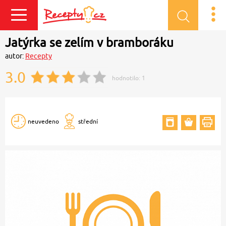
Přihlásit se
Jatýrka se zelím v bramboráku
autor:
Recepty
3.0
hodnotilo:
1
neuvedeno
střední