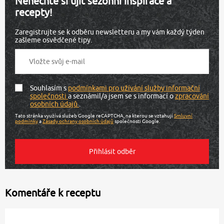
Nenechte si ujít sezónní inspirace a
recepty!
Zaregistrujte se k odběru newsletteru a my vám každý týden
zašleme osvědčené tipy.
Souhlasím s
podmínkami pro užívání služby informační
společnosti
a seznámil/a jsem se s informací o
zpracování
osobních údajů
.
Tato stránka využívá služeb Google reCAPTCHA, na kterou se vztahují
Smluvní
podmínky
a
Zásady ochrany osobních údajů
společnosti Google.
Komentáře k receptu