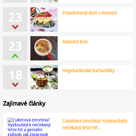
Prázdninový dort s ovocem
23
Klasické lečo
23
Vegetariánské karbanátky
18
Zajímavé články
Cuketová zmrzlina? Vyzkoušejte
nečekaný letní hit…