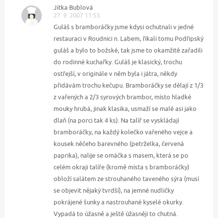
Jitka Bublová
27. 9. 2007 11:53
Guláš s bramboráčky jsme kdysi ochutnali v jedné
restauraci v Roudnici n. Labem, říkali tomu Podřipský
guláš a bylo to božské, tak jsme to okamžitě zařadili
do rodinné kuchařky. Guláš je klasický, trochu
ostřejší, v originále v něm byla i játra, někdy
přidávám trochu kečupu. Bramboráčky se dělají z 1/3
z vařených a 2/3 syrových brambor, místo hladké
mouky hrubá, jinak klasika, usmaží se malé asi jako
dlaň (na porci tak 4 ks). Na talíř se vyskládají
bramboráčky, na každý kolečko vařeného vejce a
kousek něčeho barevného (petrželka, červená
paprika), nalije se omáčka s masem, která se po
celém okraji talíře (kromě místa s bramboráčky)
obloží salátem ze strouhaného taveného sýra (musí
se objevit nějaký tvrdší), na jemné nudličky
pokrájené šunky a nastrouhané kyselé okurky.
Vypadá to úžasně a ještě úžasněji to chutná.