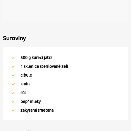
Suroviny
500
g kuřecí játra
1
sklenice sterilované zelí
cibule
kmín
sůl
pepř mletý
zakysaná smetana