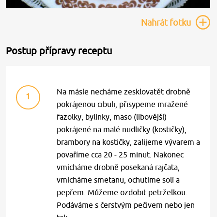
Nahrát
fotku
Postup přípravy receptu
Na másle necháme zesklovatět drobně
1
pokrájenou cibuli, přisypeme mražené
fazolky, bylinky, maso (libovější)
pokrájené na malé nudličky (kostičky),
brambory na kostičky, zalijeme vývarem a
povaříme cca 20 - 25 minut. Nakonec
vmícháme drobně posekaná rajčata,
vmícháme smetanu, ochutíme solí a
pepřem. Můžeme ozdobit petrželkou.
Podáváme s čerstvým pečivem nebo jen