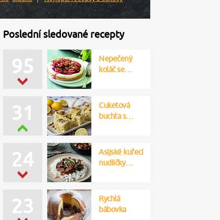
Poslední sledované recepty
Nepečený
95
koláč se…
Cuketová
31
buchta s…
Asijské kuřecí
24
nudličky…
Rychlá
23
bábovka