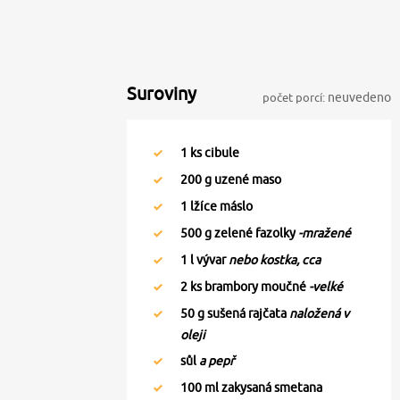
Suroviny
počet porcí:
neuvedeno
1
ks cibule
200
g uzené maso
1
lžíce máslo
500
g zelené fazolky
-mražené
1
l vývar
nebo kostka, cca
2
ks brambory moučné
-velké
50
g sušená rajčata
naložená v
oleji
sůl
a pepř
100
ml zakysaná smetana