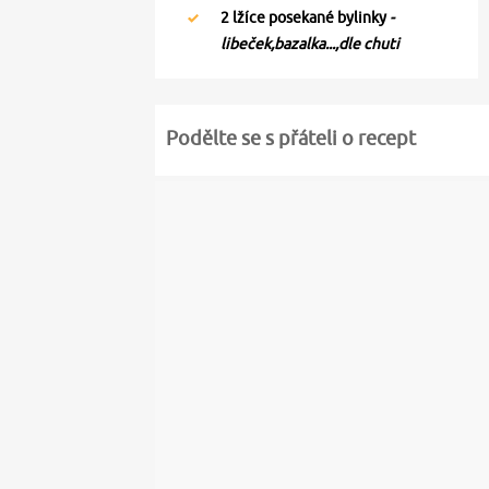
2
lžíce posekané bylinky
-
libeček,bazalka...,dle chuti
Podělte se s přáteli o recept