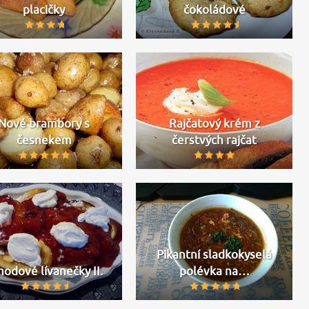
placičky
čokoládové
Nové brambory s
Rajčatový krém z
česnekem
čerstvých rajčat
Pikantní sladkokyselá
hodové lívanečky II.
polévka na…