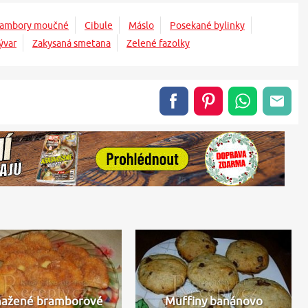
rambory moučné
Cibule
Máslo
Posekané bylinky
ývar
Zakysaná smetana
Zelené fazolky
ažené bramborové
Muffiny banánovo