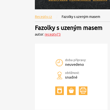
Recepty.cz
Fazolky s uzeným masem
Fazolky s uzeným masem
autor:
recepty73
doba přípravy:
neuvedeno
obtížnost:
snadné