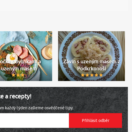
očka s bylinkami a
Závin s uzeným masem z
uzeným masem
Podkrkonoší
ce a recepty!
vám každý týden zašleme osvědčené tipy.