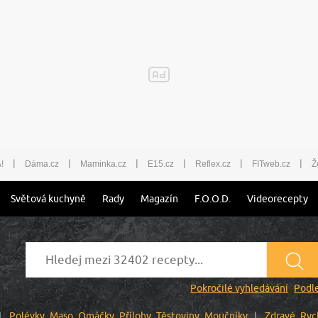
|
|
|
|
|
|
!
Dáma.cz
Maminka.cz
E15.cz
Reflex.cz
FITweb.cz
Ž
Světová kuchyně
Rady
Magazín
F.O.O.D.
Videorecepty
Pokročilé vyhledávání
Podle
Polévky
Maso
Omáčky
Přílohy
Těstoviny
Moučníky
Zdravé
Ryc