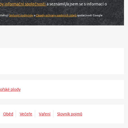
by informační společnosti
a seznámil/a jsem se s informací o
ztahují
Smluvní podmínky
a
Zásady ochrany osobních údajů
společnosti Google.
ořské plody
Oběd
Večeře
Vaření
Slovník pojmů