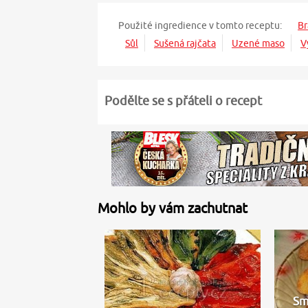
Použité ingredience v tomto receptu:
B
Sůl
Sušená rajčata
Uzené maso
V
Podělte se s přáteli o recept
Mohlo by vám zachutnat
Sm