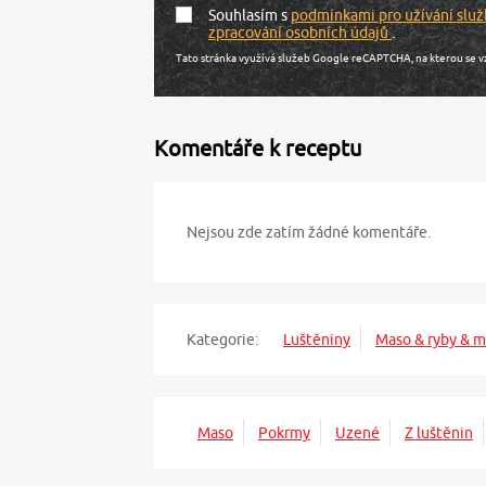
Souhlasím s
podmínkami pro užívání služ
zpracování osobních údajů
.
Tato stránka využívá služeb Google reCAPTCHA, na kterou se v
Komentáře k receptu
Nejsou zde zatím žádné komentáře.
Kategorie:
Luštěniny
Maso & ryby & m
Maso
Pokrmy
Uzené
Z luštěnin