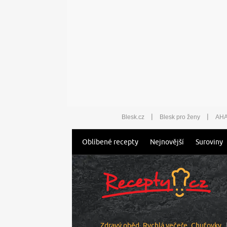
|
|
Blesk.cz
Blesk pro ženy
AHA
Oblíbené recepty
Nejnovější
Suroviny
Zdravý oběd
Rychlá večeře
Chuťovky