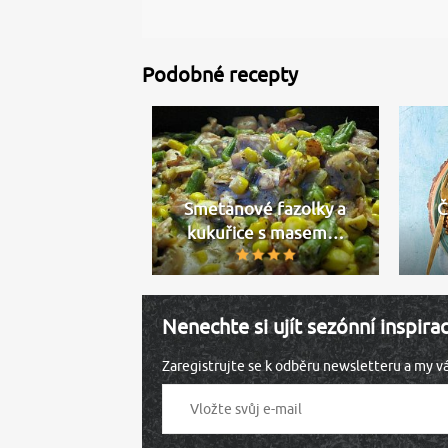
Podobné recepty
Smetanové fazolky a
Č
kukuřice s masem…
Nenechte si ujít sezónní inspira
Zaregistrujte se k odběru newsletteru a my 