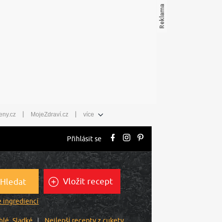
|
|
eny.cz
MojeZdraví.cz
více
Přihlásit se
Vložit recept
Hledat
 ingrediencí
hlé
Sladké
Nejlepší recepty z cukety