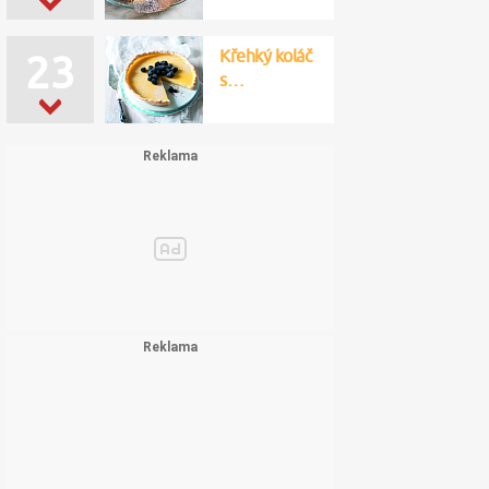
Křehký koláč
23
s…