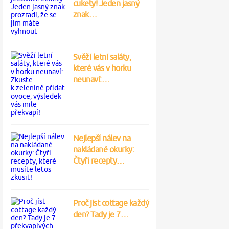
cukety! Jeden jasný
znak…
Svěží letní saláty,
které vás v horku
neunaví:…
Nejlepší nálev na
nakládané okurky:
Čtyři recepty…
Proč jíst cottage každý
den? Tady je 7…