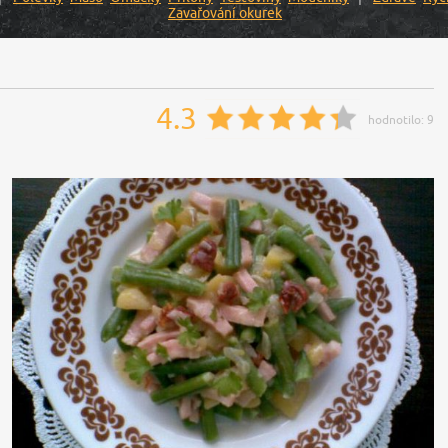
Zavařování okurek
4.3
hodnotilo:
9