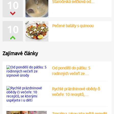
Staročeská svíčková od…
10
Pečené batáty s quinoou
10
Zajímavé články
Od pondělí do pátku: 5
rodinných večeří ze…
Rychlé prázdninové obědy či
večeře: 10 receptů,…
Zmrzlina, jakou jste ještě nejedli!