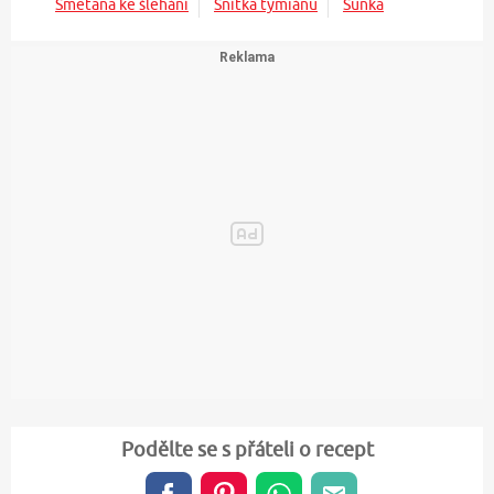
Smetana ke šlehání
Snítka tymiánu
Šunka
Podělte se s přáteli o recept