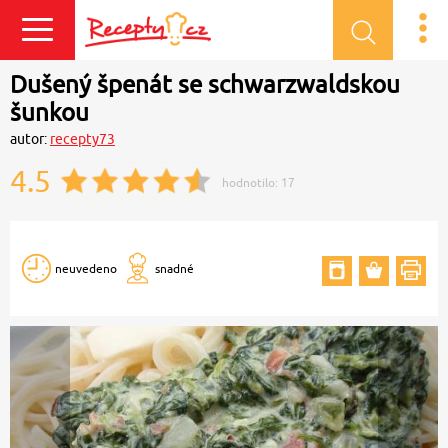
Přihlásit se
Dušený špenát se schwarzwaldskou
šunkou
autor:
recepty73
4.5
hodnotilo:
17
neuvedeno
snadné