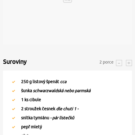
Suroviny
2
porce
250
g listový špenát
cca
šunka
schwarzwaldská nebo parmská
1
ks cibule
2
stroužek česnek
dle chuti 1 -
snítka tymiánu
- pár lístečků
pepř mletý