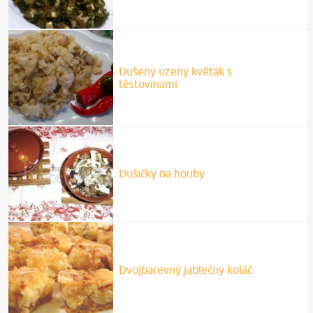
Dušený uzený květák s
těstovinami
Dušičky na houby
Dvojbarevný jablečný koláč