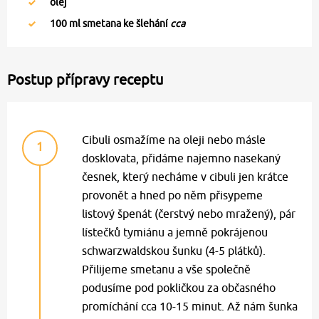
olej
100
ml smetana ke šlehání
cca
Postup přípravy receptu
Cibuli osmažíme na oleji nebo másle
1
dosklovata, přidáme najemno nasekaný
česnek, který necháme v cibuli jen krátce
provonět a hned po něm přisypeme
listový špenát (čerstvý nebo mražený), pár
lístečků tymiánu a jemně pokrájenou
schwarzwaldskou šunku (4-5 plátků).
Přilijeme smetanu a vše společně
podusíme pod pokličkou za občasného
promíchání cca 10-15 minut. Až nám šunka