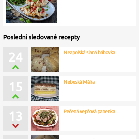
Poslední sledované recepty
Neapolská slaná bábovka …
24
Nebeská Máňa
15
Pečená vepřová panenka…
13