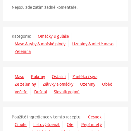
Nejsou zde zatím žádné komentáře.
Kategorie:
Omáčky & guláše
Maso & ryby & mořské plody
Uzeniny & mleté maso
Zelenina
Maso
Pokrmy
Ostatní
Z mléka / sýra
Ze zeleniny
Zálivky a omáčky
Uzeniny
Oběd
Večeře
Dušení
Slovník pojmů
Použité ingredience v tomto receptu:
Česnek
Cibule
Listový špenát
Olej
Pepř mletý