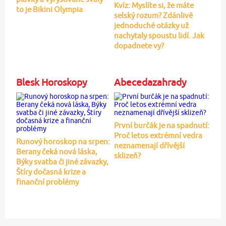
Kvíz: Myslíte si, že máte
to je Bikini Olympia
selský rozum? Zdánlivě
jednoduché otázky už
nachytaly spoustu lidí. Jak
dopadnete vy?
Blesk Horoskopy
Abecedazahrady
První burčák je na spadnutí:
Proč letos extrémní vedra
Runový horoskop na srpen:
neznamenají dřívější
Berany čeká nová láska,
sklizeň?
Býky svatba či jiné závazky,
Štíry dočasná krize a
finanční problémy