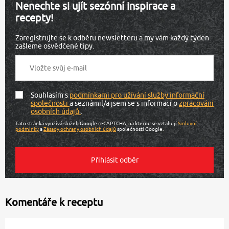
Nenechte si ujít sezónní inspirace a
recepty!
Zaregistrujte se k odběru newsletteru a my vám každý týden
zašleme osvědčené tipy.
Souhlasím s
podmínkami pro užívání služby informační
společnosti
a seznámil/a jsem se s informací o
zpracování
osobních údajů
.
Tato stránka využívá služeb Google reCAPTCHA, na kterou se vztahují
Smluvní
podmínky
a
Zásady ochrany osobních údajů
společnosti Google.
Komentáře k receptu