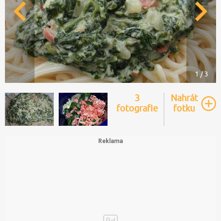
1 / 3
3
Nahrát
fotografie
fotku