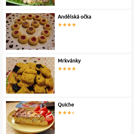
Andělská očka
Mrkvánky
Quiche