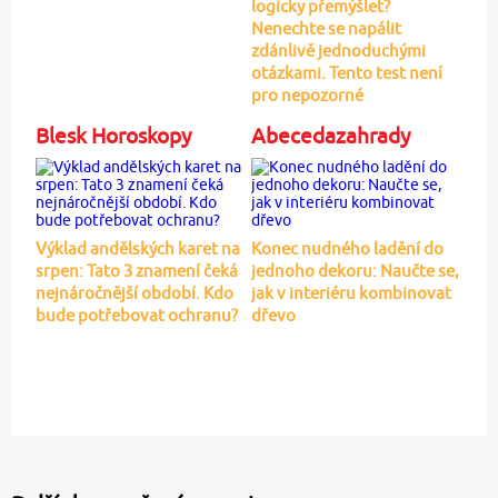
logicky přemýšlet?
Nenechte se napálit
zdánlivě jednoduchými
otázkami. Tento test není
pro nepozorné
Blesk Horoskopy
Abecedazahrady
Výklad andělských karet na
Konec nudného ladění do
srpen: Tato 3 znamení čeká
jednoho dekoru: Naučte se,
nejnáročnější období. Kdo
jak v interiéru kombinovat
bude potřebovat ochranu?
dřevo