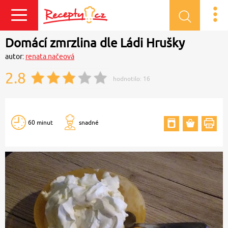
Přihlásit se
Domácí zmrzlina dle Ládi Hrušky
autor:
renata.načeová
2.8
hodnotilo:
16
60 minut
snadné