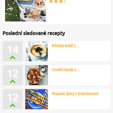
Poslední sledované recepty
Křehký koláč s…
14
Hovězí koule s…
12
Masové špízy s bramborami
12