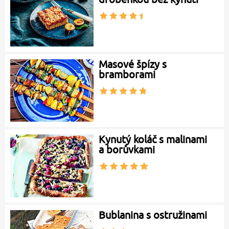
Masové špízy s
bramborami
Kynutý koláč s malinami
a borůvkami
Bublanina s ostružinami