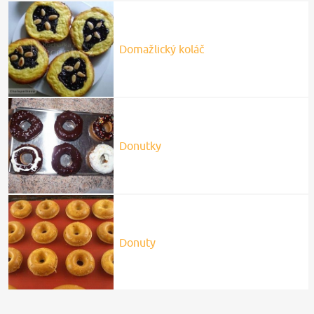
Domažlický koláč
Donutky
Donuty