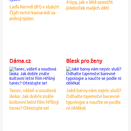
4 tipy, jak v létě zpestřit
Laďa Kerndl (81) v slzách!
jídelníček malých dětí
Čtyři mrtví kamarádi za
jediný týden
Dáma.cz
Blesk pro ženy
Tanec, vášeň a osudová
Jaké barvy vám nejvíc sluší?
láska: Jak dobře znáte
Odhalte tajemství barevné
kultovní letní film Hříšný
typologie a naučte se podle
tanec? Otestujte se!
ní oblékat