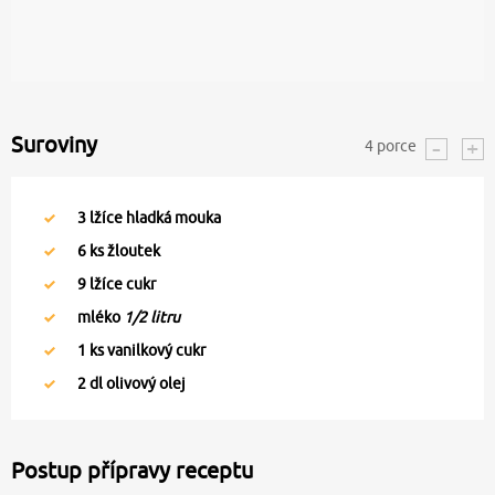
Suroviny
4
porce
3
lžíce hladká mouka
6
ks žloutek
9
lžíce cukr
mléko
1/2 litru
1
ks vanilkový cukr
2
dl olivový olej
Postup přípravy receptu