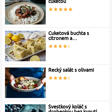
cuketou
Cuketová buchta s
citronem a…
Řecký salát s olivami
Švestkový koláč s
drobenkou bez kynutí