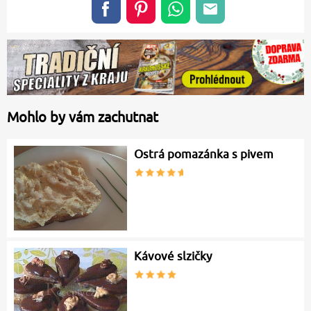
Mohlo by vám zachutnat
Ostrá pomazánka s pivem
Kávové slzičky