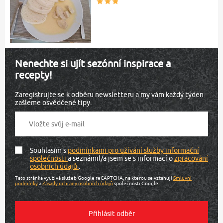
Nenechte si ujít sezónní inspirace a
recepty!
Zaregistrujte se k odběru newsletteru a my vám každý týden
zašleme osvědčené tipy.
Souhlasím s
podmínkami pro užívání služby informační
společnosti
a seznámil/a jsem se s informací o
zpracování
osobních údajů
.
Tato stránka využívá služeb Google reCAPTCHA, na kterou se vztahují
Smluvní
podmínky
a
Zásady ochrany osobních údajů
společnosti Google.