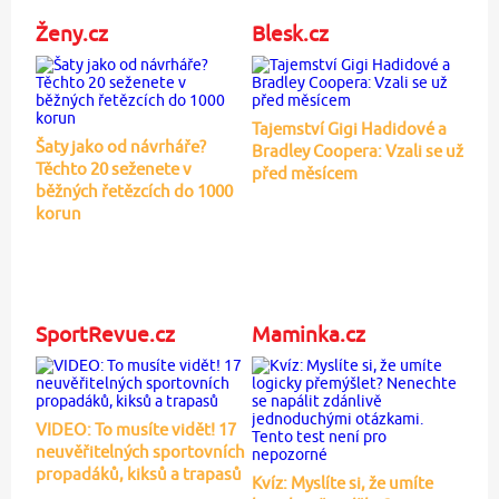
Ženy.cz
Blesk.cz
Tajemství Gigi Hadidové a
Šaty jako od návrháře?
Bradley Coopera: Vzali se už
Těchto 20 seženete v
před měsícem
běžných řetězcích do 1000
korun
SportRevue.cz
Maminka.cz
VIDEO: To musíte vidět! 17
neuvěřitelných sportovních
propadáků, kiksů a trapasů
Kvíz: Myslíte si, že umíte