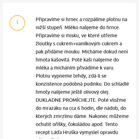
Připravíme si hrnec a rozpálíme plotnu na
1
nižší stupeň. Mléko nalijeme do hrnce.
Připravíme si misku, ve které utřeme
žloutky s cukrem+vanilkovým cukrem a
pak přidáme mouku. Mícháme dokud není
hmota kašovitá. Poté kaši nalijeme do
mléka a mícháním přivádíme k varu.
Plotnu vypneme tehdy, zdá-li se
konzistence podobná pudinku. Do schladlé
hmoty nalijeme ještě olivový olej.
DUKLADNE PROMÍCHEJTE. Poté vložme
do mrazáku na cca 6 hodin, dle nádob, do
kterých zmrzlinu dáme. Nakonec můžeme
ochutit oříšky, čokoládou apod. Tento
recept Láďa Hruška vymyslel opravdu