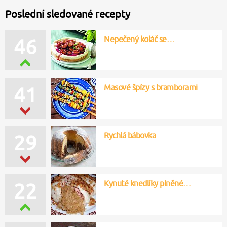
Poslední sledované recepty
Nepečený koláč se…
46
Masové špízy s bramborami
41
Rychlá bábovka
29
Kynuté knedlíky plněné…
22