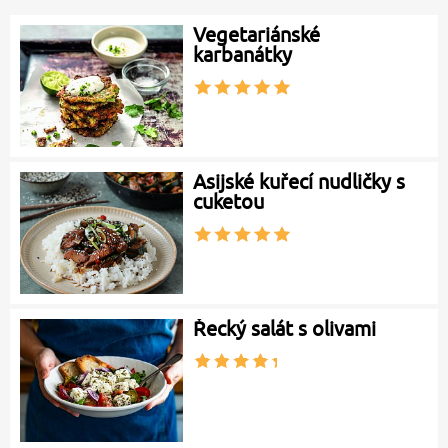
Vegetariánské
karbanátky
Asijské kuřecí nudličky s
cuketou
Řecký salát s olivami