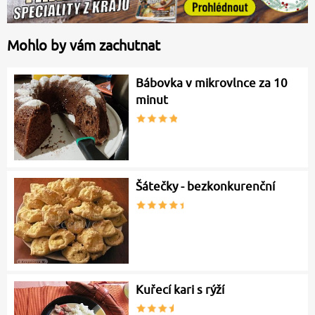
Mohlo by vám zachutnat
Bábovka v mikrovlnce za 10
minut
Šátečky - bezkonkurenční
Kuřecí kari s rýží