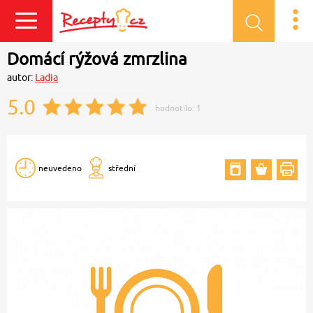
Přihlásit se
Domácí rýžová zmrzlina
autor:
Ladia
5.0
hodnotilo:
1
neuvedeno
střední