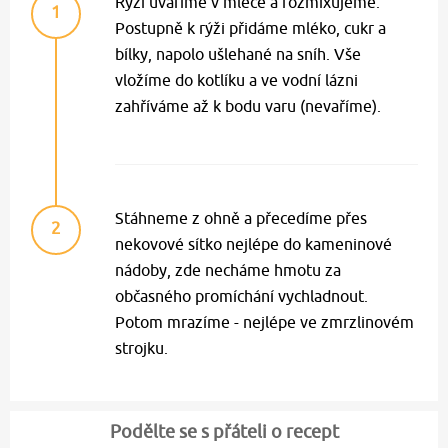
Rýži uvaříme v mléce a rozmixujeme.
1
Postupně k rýži přidáme mléko, cukr a
bílky, napolo ušlehané na sníh. Vše
vložíme do kotlíku a ve vodní lázni
zahříváme až k bodu varu (nevaříme).
Stáhneme z ohně a přecedíme přes
2
nekovové sítko nejlépe do kameninové
nádoby, zde necháme hmotu za
občasného promíchání vychladnout.
Potom mrazíme - nejlépe ve zmrzlinovém
strojku.
Podělte se s přáteli o recept