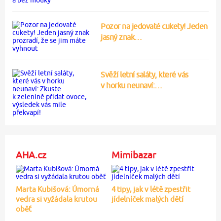
Pozor na jedovaté cukety! Jeden
jasný znak…
Svěží letní saláty, které vás
v horku neunaví:…
AHA.cz
Mimibazar
Marta Kubišová: Úmorná
4 tipy, jak v létě zpestřit
vedra si vyžádala krutou
jídelníček malých dětí
oběť