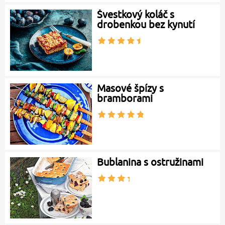
Švestkový koláč s
drobenkou bez kynutí
Masové špízy s
bramborami
Bublanina s ostružinami