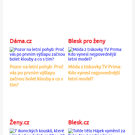
Dáma.cz
Blesk pro ženy
Pozor na letní pohyb: Proč
Móda z tiskovky TV Prima:
vás po prvním výšlapu
Kdo vynesl nejpovednější
začnou bolet klouby a co s
letní model?
tím?
Ženy.cz
Blesk.cz