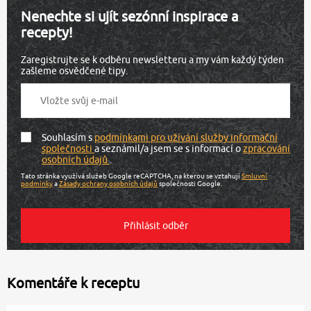
Nenechte si ujít sezónní inspirace a
recepty!
Zaregistrujte se k odběru newsletteru a my vám každý týden
zašleme osvědčené tipy.
Souhlasím s
podmínkami pro užívání služby informační
společnosti
a seznámil/a jsem se s informací o
zpracování
osobních údajů
.
Tato stránka využívá služeb Google reCAPTCHA, na kterou se vztahují
Smluvní
podmínky
a
Zásady ochrany osobních údajů
společnosti Google.
Komentáře k receptu