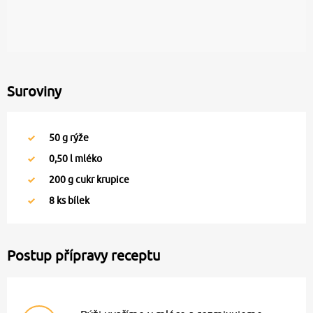
Suroviny
50
g rýže
0,50
l mléko
200
g cukr krupice
8
ks bílek
Postup přípravy receptu