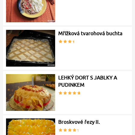
Mřížková tvarohová buchta
LEHKÝ DORT S JABLKY A
PUDINKEM
Broskvové řezy II.