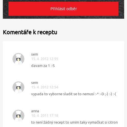
Komentáře k receptu
sem
15. 4. 2012 12:55
davam za 1 :-S
sem
15. 4. 2012 12:54
vypada to vyborne sladit se to nemusí :-* :-D ;-) :-) :-(
anna
10. 4. 2011 17:18
to není žádný recept to umim taky vymačkat si citron