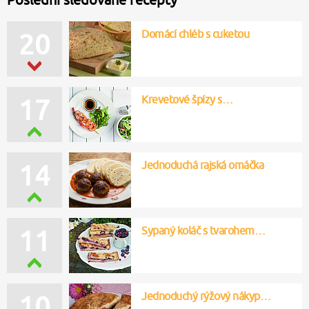
Domácí chléb s cuketou
20
Krevetové špízy s…
17
Jednoduchá rajská omáčka
14
Sypaný koláč s tvarohem…
11
Jednoduchý rýžový nákyp…
10