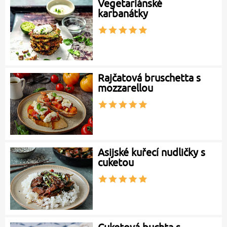
Vegetariánské
karbanátky
Rajčatová bruschetta s
mozzarellou
Asijské kuřecí nudličky s
cuketou