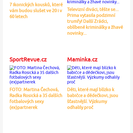
7 ikonických kousků, které
Televizní diváci, těšte se...
vám budou slušet ve 20 i v
Prima vytasila podzimní
60 letech
trumfy! Další Zrádci,
oblíbené kriminálky a žhavé
novinky...
SportRevue.cz
Maminka.cz
FOTO: Martina Čechová,
Děti, které mají blízko k
Radka Rosická a 35 dalších
babičce a dědečkovi, jsou
fotbalových sexy
šťastnější. Výzkumy
(ex)partnerek
odhalily proč