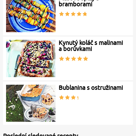
bramborami
Kynutý koláč s malinami
a borůvkami
Bublanina s ostružinami
Poslední sledované recepty