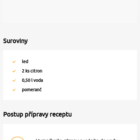
Suroviny
led
2
ks citron
0,50
l voda
pomeranč
Postup přípravy receptu