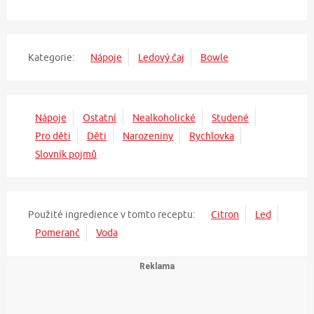
Kategorie:
Nápoje
Ledový čaj
Bowle
Nápoje
Ostatní
Nealkoholické
Studené
Pro děti
Děti
Narozeniny
Rychlovka
Slovník pojmů
Použité ingredience v tomto receptu:
Citron
Led
Pomeranč
Voda