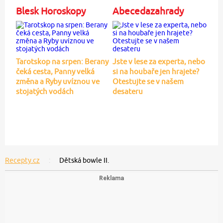
Blesk Horoskopy
Abecedazahrady
Tarotskop na srpen: Berany
Jste v lese za experta, nebo
čeká cesta, Panny velká
si na houbaře jen hrajete?
změna a Ryby uvíznou ve
Otestujte se v našem
stojatých vodách
desateru
Recepty.cz
Dětská bowle II.