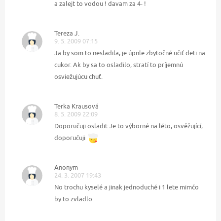
a zalejt to vodou ! davam za 4- !
Tereza J.
9. 5. 2009 07:15
Ja by som to nesladila, je úpnle zbytočné učiť deti na
cukor. Ak by sa to osladilo, stratí to príjemnú
osviežujúcu chuť.
Terka Krausová
8. 5. 2009 22:09
Doporučuji osladit.Je to výborné na léto, osvěžující,
doporučuji
Anonym
24. 3. 2007 19:43
No trochu kyselé a jinak jednoduché i 1 lete mimčo
by to zvladlo.