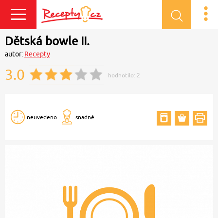
Přihlásit se
Dětská bowle II.
autor:
Recepty
3.0
hodnotilo:
2
neuvedeno
snadné