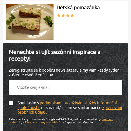
Dětská pomazánka
Nenechte si ujít sezónní inspirace a
recepty!
Zaregistrujte se k odběru newsletteru a my vám každý týden
zašleme osvědčené tipy.
Souhlasím s
podmínkami pro užívání služby informační
společnosti
a seznámil/a jsem se s informací o
zpracování
osobních údajů
.
Tato stránka využívá služeb Google reCAPTCHA, na kterou se vztahují
Smluvní
podmínky
a
Zásady ochrany osobních údajů
společnosti Google.