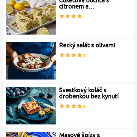
Cuketová buchta s
citronem a…
Řecký salát s olivami
Švestkový koláč s
drobenkou bez kynutí
Masové špízy s