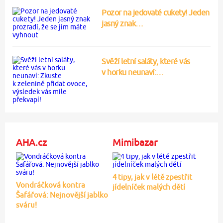
Pozor na jedovaté cukety! Jeden
jasný znak…
Svěží letní saláty, které vás
v horku neunaví:…
AHA.cz
Mimibazar
4 tipy, jak v létě zpestřit
Vondráčková kontra
jídelníček malých dětí
Šafářová: Nejnovější jablko
sváru!