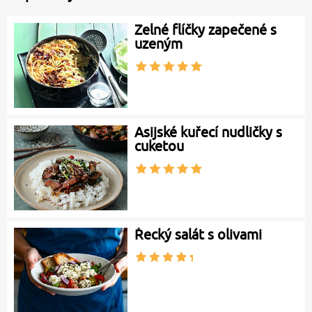
Zelné flíčky zapečené s
uzeným
Asijské kuřecí nudličky s
cuketou
Řecký salát s olivami