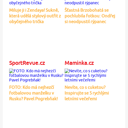
Miluje ji i Zendaya! Sukně,
Šťastná Brzobohatá se
která udělá stylový outfit z
pochlubila fotkou: Ondřej
obyčejného trička
si neodpustil rýpanec
SportRevue.cz
Maminka.cz
FOTO: Kdo má nejhezčí
Nevíte, co s cuketou?
fotbalovou manželku v
Inspirujte se 5 rychlými
Rusku? Pavel Pogrebňak!
letními večeřemi