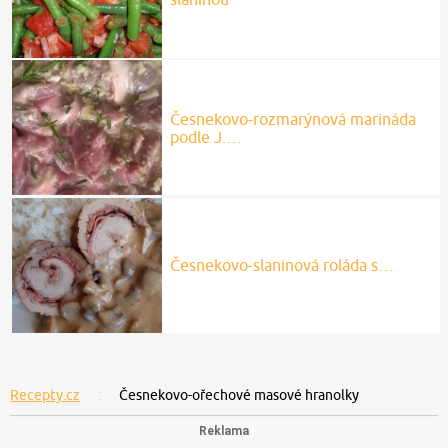
Česnekovo-rozmarýnová marináda
podle J.…
Česnekovo-slaninová roláda s…
Recepty.cz
Česnekovo-ořechové masové hranolky