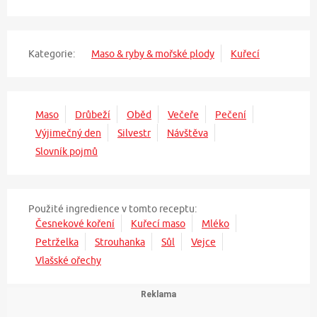
Kategorie:
Maso & ryby & mořské plody
Kuřecí
Maso
Drůbeží
Oběd
Večeře
Pečení
Výjimečný den
Silvestr
Návštěva
Slovník pojmů
Použité ingredience v tomto receptu:
Česnekové koření
Kuřecí maso
Mléko
Petrželka
Strouhanka
Sůl
Vejce
Vlašské ořechy