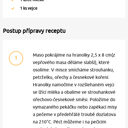
1
ks vejce
Postup přípravy receptu
Maso pokrájíme na hranolky 2,5 x 8 cm(z
1
vepřového masa děláme slabší), které
osolíme. V misce smícháme strouhanku,
petrželku, ořechy a česnekové koření.
Hranolky namočíme v rozšlehaném vejci
se lžící mléka a obalíme ve strouhankové
ořechovo-česnekové směsi. Položíme do
vymazaného pekáčku nebo zapékací mísy
a pečeme v předehřáté troubě dozlatova
na 210°C. Péct můžeme i na pečícím