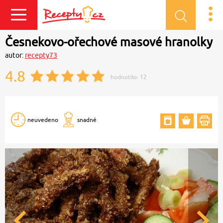
Přihlásit se
Česnekovo-ořechové masové hranolky
autor:
recepty73
4.8
hodnotilo:
12
neuvedeno
snadné