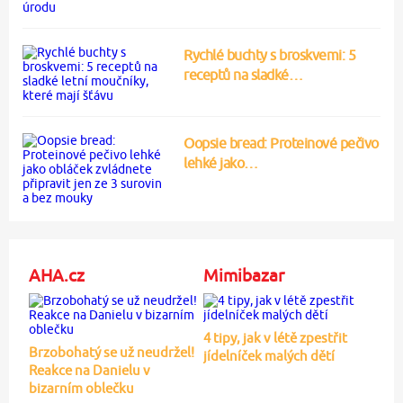
Rychlé buchty s broskvemi: 5
receptů na sladké…
Oopsie bread: Proteinové pečivo
lehké jako…
AHA.cz
Mimibazar
4 tipy, jak v létě zpestřit
Brzobohatý se už neudržel!
jídelníček malých dětí
Reakce na Danielu v
bizarním oblečku