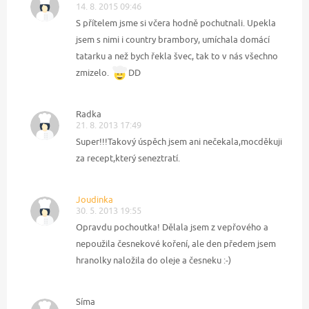
14. 8. 2015 09:46
S přítelem jsme si včera hodně pochutnali. Upekla
jsem s nimi i country brambory, umíchala domácí
tatarku a než bych řekla švec, tak to v nás všechno
zmizelo.
DD
Radka
21. 8. 2013 17:49
Super!!!Takový úspěch jsem ani nečekala,mocděkuji
za recept,který seneztratí.
Joudinka
30. 5. 2013 19:55
Opravdu pochoutka! Dělala jsem z vepřového a
nepoužila česnekové koření, ale den předem jsem
hranolky naložila do oleje a česneku :-)
Síma