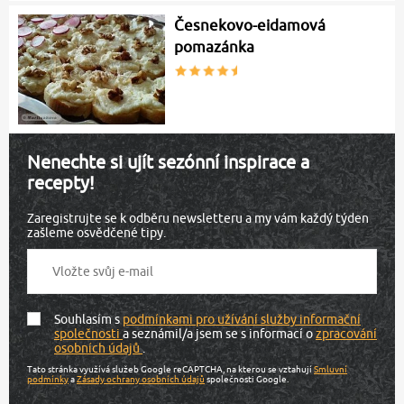
Česnekovo-eidamová
pomazánka
Nenechte si ujít sezónní inspirace a
recepty!
Zaregistrujte se k odběru newsletteru a my vám každý týden
zašleme osvědčené tipy.
Souhlasím s
podmínkami pro užívání služby informační
společnosti
a seznámil/a jsem se s informací o
zpracování
osobních údajů
.
Tato stránka využívá služeb Google reCAPTCHA, na kterou se vztahují
Smluvní
podmínky
a
Zásady ochrany osobních údajů
společnosti Google.