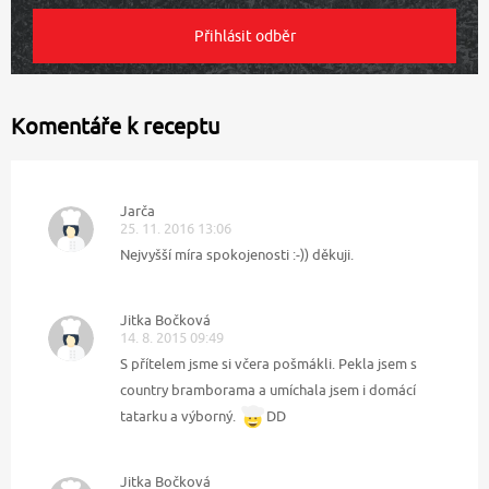
Komentáře k receptu
Jarča
25. 11. 2016 13:06
Nejvyšší míra spokojenosti :-)) děkuji.
Jitka Bočková
14. 8. 2015 09:49
S přítelem jsme si včera pošmákli. Pekla jsem s
country bramborama a umíchala jsem i domácí
tatarku a výborný.
DD
Jitka Bočková