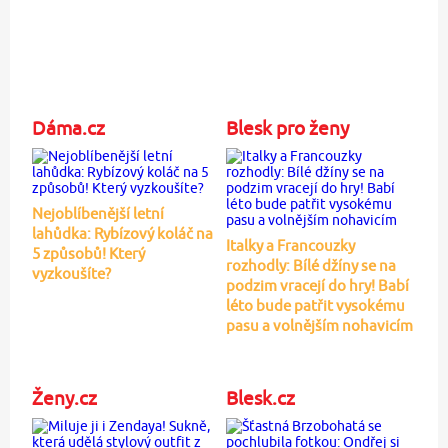
Dáma.cz
Blesk pro ženy
Nejoblíbenější letní
lahůdka: Rybízový koláč na
Italky a Francouzky
5 způsobů! Který
rozhodly: Bílé džíny se na
vyzkoušíte?
podzim vracejí do hry! Babí
léto bude patřit vysokému
pasu a volnějším nohavicím
Ženy.cz
Blesk.cz