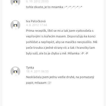
6. 10. 2012 20:05
tohle zkuste, je to mnamka :-* :-* :-* :-* :-*
Iva Patočková
4. 8. 2012 17:44
Prima receptík, líbil se mi a tak jsem vyzkoušela s
vepřovým i s kuřecím masem. Doporučuju ke konci
pohlídat a nepřepíct, aby se masíčko nevysušilo. Mě
peče trouba z jedné strany víc a tak i hranolky tam
byly suší, ale to je chyba u mě. Mňamka :-P :-P
Tynka
18. 4. 2011 06:55
Naskládala jsem jednu vedle druhé, na pomazaný
papír, mňaaam :-) !