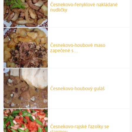
Česnekovo-fenyklové nakládané
nudličky
Česnekovo-houbové maso
zapečené s…
Česnekovo-houbový guláš
Česnekovo-rajské fazolky se
slaninou