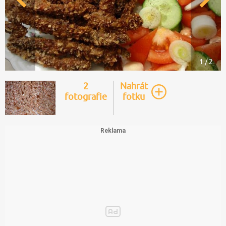
1 / 2
2
Nahrát
fotografie
fotku