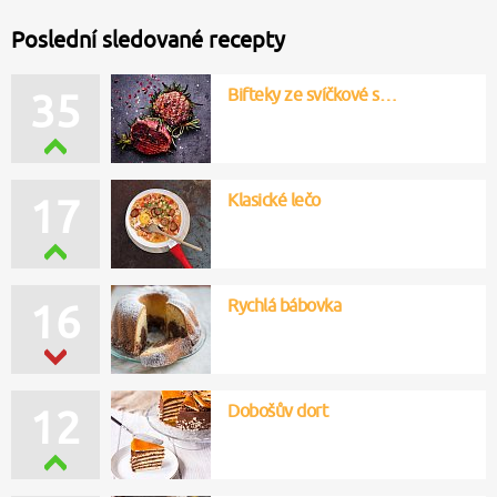
Poslední sledované recepty
Bifteky ze svíčkové s…
35
Klasické lečo
17
Rychlá bábovka
16
Dobošův dort
12