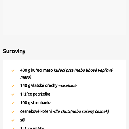
Suroviny
400
g kuřecí maso
kuřecí prsa (nebo libové vepřové
maso)
140
g vlašské ořechy
-nasekané
1
lžíce petrželka
100
g strouhanka
česnekové koření
-dle chuti(nebo sušený česnek)
sůl
1
lžíce mléko