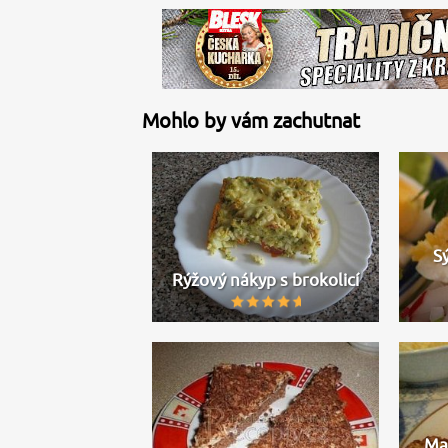
Mohlo by vám zachutnat
S
Rýžový nákyp s brokolicí
Ma