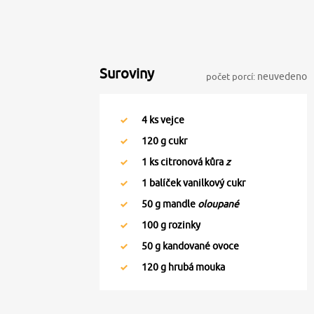
Suroviny
počet porcí:
neuvedeno
4
ks vejce
120
g cukr
1
ks citronová kůra
z
1
balíček vanilkový cukr
50
g mandle
oloupané
100
g rozinky
50
g kandované ovoce
120
g hrubá mouka