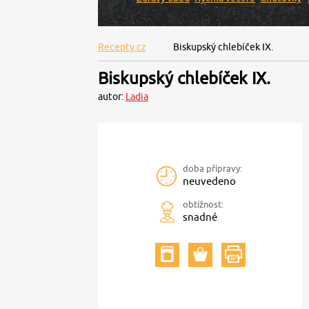
Recepty.cz
Biskupský chlebíček IX.
Biskupský chlebíček IX.
autor:
Ladia
doba přípravy:
neuvedeno
obtížnost:
snadné