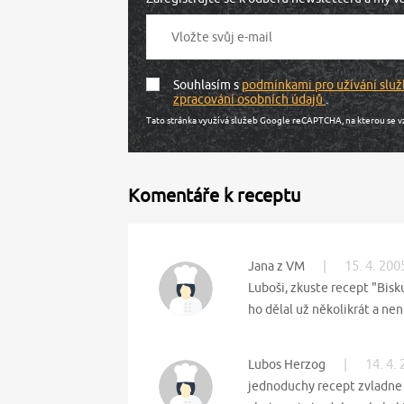
Souhlasím s
podmínkami pro užívání služ
zpracování osobních údajů
.
Tato stránka využívá služeb Google reCAPTCHA, na kterou se v
Komentáře k receptu
|
15. 4. 200
Jana z VM
Luboši, zkuste recept "Bisk
ho dělal už několikrát a nen
|
14. 4.
Lubos Herzog
jednoduchy recept zvladne h