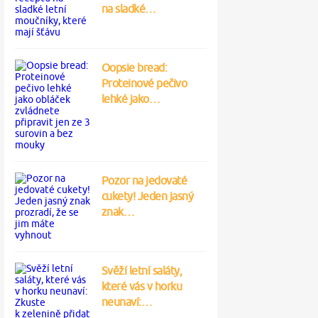
na sladké…
Oopsie bread:
Proteinové pečivo
lehké jako…
Pozor na jedovaté
cukety! Jeden jasný
znak…
Svěží letní saláty,
které vás v horku
neunaví:…