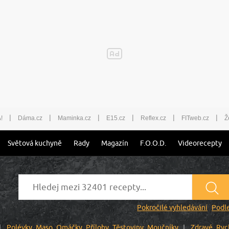
|
|
|
|
|
|
!
Dáma.cz
Maminka.cz
E15.cz
Reflex.cz
FITweb.cz
Ž
Světová kuchyně
Rady
Magazín
F.O.O.D.
Videorecepty
Pokročilé vyhledávání
Podle
Polévky
Maso
Omáčky
Přílohy
Těstoviny
Moučníky
Zdravé
Ryc