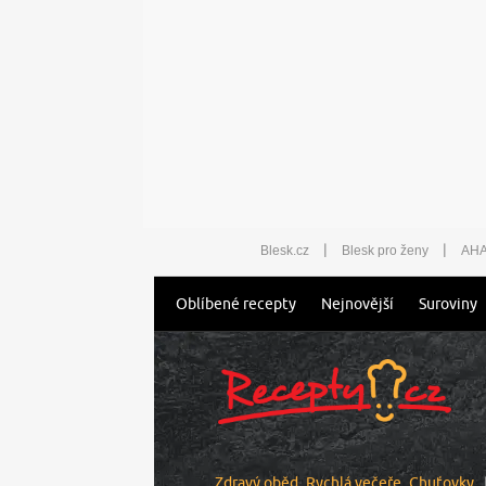
|
|
Blesk.cz
Blesk pro ženy
AHA
Oblíbené recepty
Nejnovější
Suroviny
Zdravý oběd
Rychlá večeře
Chuťovky