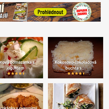
ýrová pomazánka s
Kokosovo-čokoládová
jogurtem
buchta s…
rokánky s ovesnými