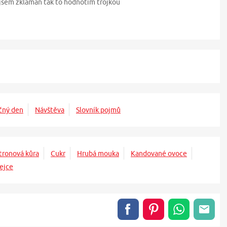
 jsem zklaman tak to hodnotim trojkou
čný den
Návštěva
Slovník pojmů
tronová kůra
Cukr
Hrubá mouka
Kandované ovoce
ejce