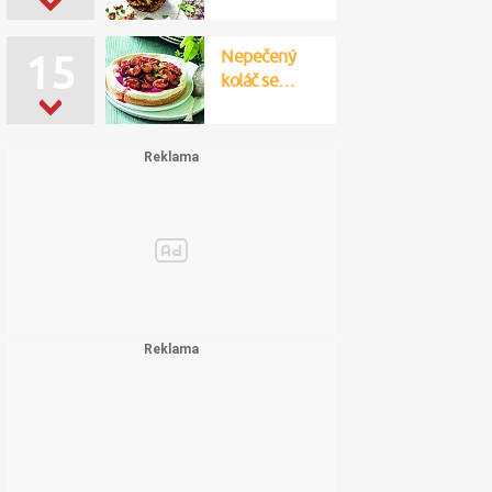
Nepečený
15
koláč se…