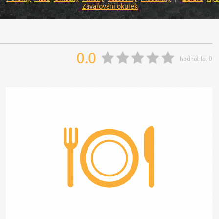
Zavařování okurek
0.0
hodnotilo:
0