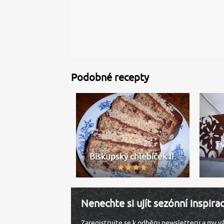
Podobné recepty
T
Biskupský chlebíček II.
Nenechte si ujít sezónní inspira
Zaregistrujte se k odběru newsletteru a my 