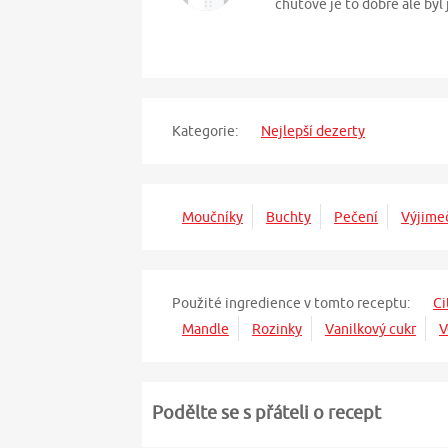
chutove je to dobre ale byl
Kategorie:
Nejlepší dezerty
Moučníky
Buchty
Pečení
Výjime
Použité ingredience v tomto receptu:
Ci
Mandle
Rozinky
Vanilkový cukr
V
Podělte se s přáteli o recept