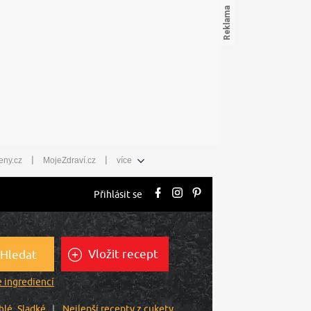
|
|
eny.cz
MojeZdraví.cz
více
Přihlásit se
Vložit recept
Hledat
 ingrediencí
hlé
Sladké
Nejlepší recepty z cukety