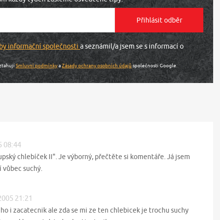
by informační společnosti
a seznámil/a jsem se s informací o
ztahují
Smluvní podmínky
a
Zásady ochrany osobních údajů
společnosti Google.
5 08:44
upský chlebíček II". Je výborný, přečtěte si komentáře. Já jsem
í vůbec suchý.
 2005 21:21
o i zacatecnik ale zda se mi ze ten chlebicek je trochu suchy