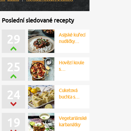
Poslední sledované recepty
Asijské kuřecí
29
nudličky…
Hovězí koule
25
s…
Cuketová
24
buchta s…
Vegetariánské
19
karbanátky