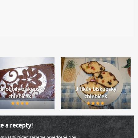
varohový biskupský
Jiříkův biskupský
chlebíček
chlebíček
ce a recepty!
vám každý týden zašleme osvědčené tipy.