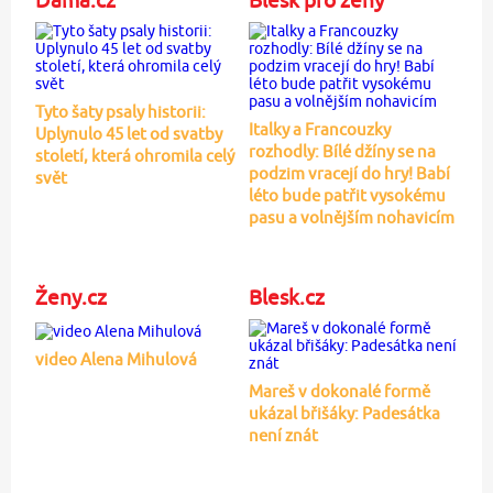
Tyto šaty psaly historii:
Italky a Francouzky
Uplynulo 45 let od svatby
rozhodly: Bílé džíny se na
století, která ohromila celý
podzim vracejí do hry! Babí
svět
léto bude patřit vysokému
pasu a volnějším nohavicím
Ženy.cz
Blesk.cz
video Alena Mihulová
Mareš v dokonalé formě
ukázal břišáky: Padesátka
není znát