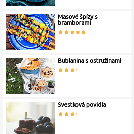
Masové špízy s
bramborami
Bublanina s ostružinami
Švestková povidla