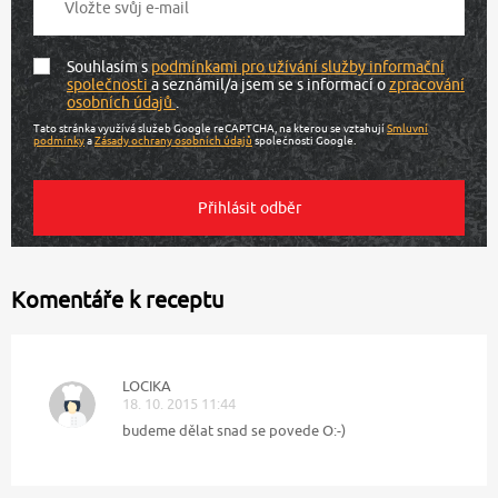
Souhlasím s
podmínkami pro užívání služby informační
společnosti
a seznámil/a jsem se s informací o
zpracování
osobních údajů
.
Tato stránka využívá služeb Google reCAPTCHA, na kterou se vztahují
Smluvní
podmínky
a
Zásady ochrany osobních údajů
společnosti Google.
Komentáře k receptu
LOCIKA
18. 10. 2015 11:44
budeme dělat snad se povede O:-)