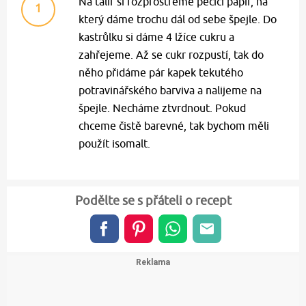
Na talíř si rozprostřeme pečící papír, na
1
který dáme trochu dál od sebe špejle. Do
kastrůlku si dáme 4 lžíce cukru a
zahřejeme. Až se cukr rozpustí, tak do
něho přidáme pár kapek tekutého
potravinářského barviva a nalijeme na
špejle. Necháme ztvrdnout. Pokud
chceme čistě barevné, tak bychom měli
použít isomalt.
Podělte se s přáteli o recept