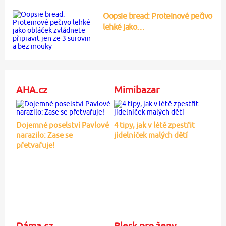
Oopsie bread: Proteinové pečivo
lehké jako…
AHA.cz
Mimibazar
Dojemné poselství Pavlové
4 tipy, jak v létě zpestřit
narazilo: Zase se
jídelníček malých dětí
přetvařuje!
Dáma.cz
Blesk pro ženy