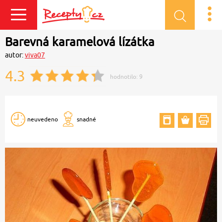
Přihlásit se
Barevná karamelová lízátka
autor:
viva07
4.3
hodnotilo:
9
neuvedeno
snadné