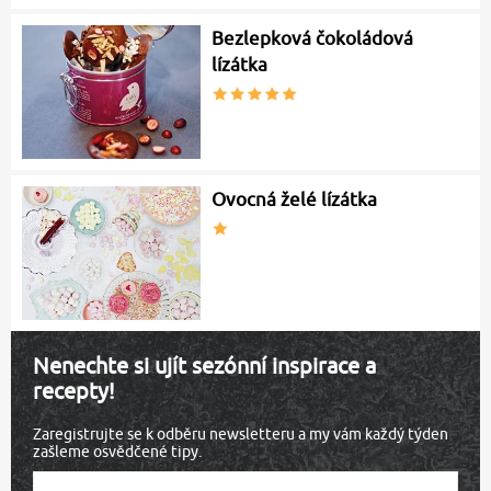
Bezlepková čokoládová
lízátka
Ovocná želé lízátka
Nenechte si ujít sezónní inspirace a
recepty!
Zaregistrujte se k odběru newsletteru a my vám každý týden
zašleme osvědčené tipy.