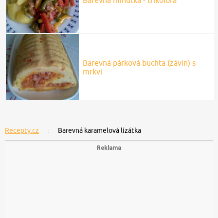
Barevná párková buchta (závin) s
mrkví
Recepty.cz
Barevná karamelová lízátka