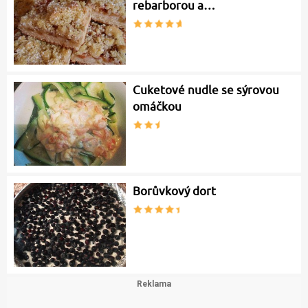
rebarborou a…
Cuketové nudle se sýrovou
omáčkou
Borůvkový dort