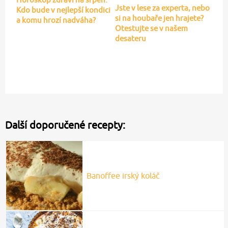
Jste v lese za experta, nebo
Kdo bude v nejlepší kondici
si na houbaře jen hrajete?
a komu hrozí nadváha?
Otestujte se v našem
desateru
Další doporučené recepty:
Banoffee irský koláč