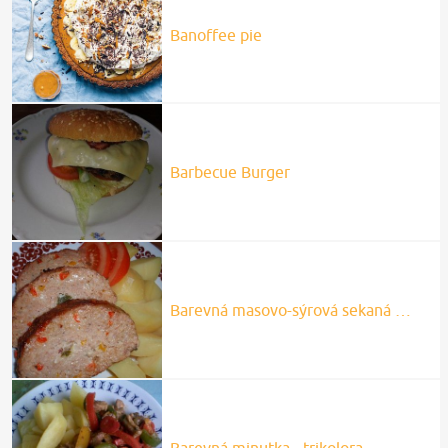
Banoffee pie
Barbecue Burger
Barevná masovo-sýrová sekaná …
Barevná minutka - trikolora