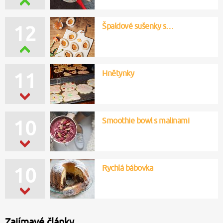
Špaldové sušenky s…
12
Hnětynky
11
Smoothie bowl s malinami
10
Rychlá bábovka
10
Zajímavé články