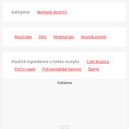
Kategorie:
Nejlepší dezerty
Moučníky
Děti
Vegetariáni
Slovník pojmů
Použité ingredience v tomto receptu:
Cukr krupice
Pečící papír
Potravinářské barvivo
Špejle