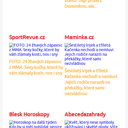
stanu? Jágr přišel s
Dominikou, ale...
SportRevue.cz
Maminka.cz
FOTO: 24 žhavých zápasnic
z MMA. Sexy kočky, které by
Šestiletý Irijek a tříletá
vám zlámaly kosti, nos i sny
Kačenka nechodí a nemluví.
Jejich rodiče narazili na
překážky, které sami
nezvládnou
Blesk Horoskopy
Abecedazahrady