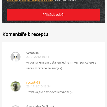
Komentáře k receptu
Veronika
23. 7. 2012 16:44
vyborna,jen sem dala jen jednu mrkev, pul celeru a
sacek mrazene zeleniny :-)
recepty73
23. 11. 2010 13:34
...zdravá,ale bez dochucovadel ;-) .
Alexandra Daňková