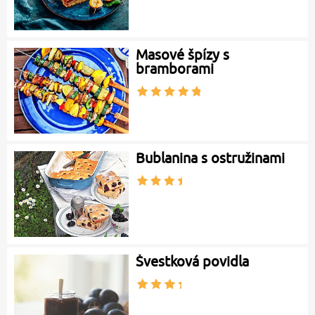
Masové špízy s
bramborami
Bublanina s ostružinami
Švestková povidla