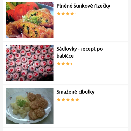
Plněné šunkové řízečky
Sádlovky - recept po
babičce
Smažené cibulky