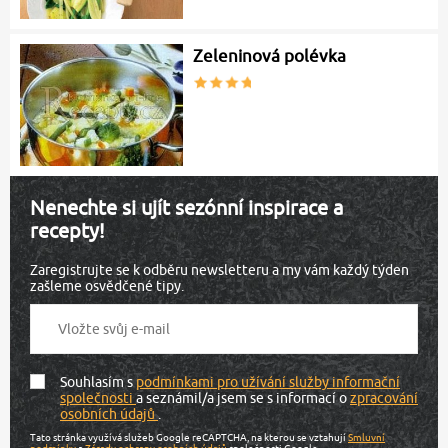
Zeleninová polévka
Nenechte si ujít sezónní inspirace a
recepty!
Zaregistrujte se k odběru newsletteru a my vám každý týden
zašleme osvědčené tipy.
Souhlasím s
podmínkami pro užívání služby informační
společnosti
a seznámil/a jsem se s informací o
zpracování
osobních údajů
.
Tato stránka využívá služeb Google reCAPTCHA, na kterou se vztahují
Smluvní
podmínky
a
Zásady ochrany osobních údajů
společnosti Google.