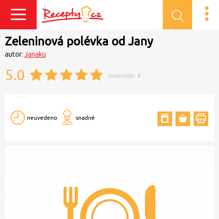
Přihlásit se
Zeleninová polévka od Jany
autor:
Janaku
5.0
hodnotilo:
4
neuvedeno
snadné