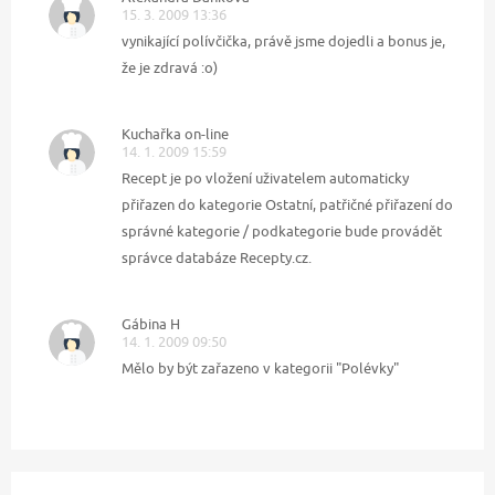
15. 3. 2009 13:36
vynikající polívčička, právě jsme dojedli a bonus je,
že je zdravá :o)
Kuchařka on-line
14. 1. 2009 15:59
Recept je po vložení uživatelem automaticky
přiřazen do kategorie Ostatní, patřičné přiřazení do
správné kategorie / podkategorie bude provádět
správce databáze Recepty.cz.
Gábina H
14. 1. 2009 09:50
Mělo by být zařazeno v kategorii "Polévky"