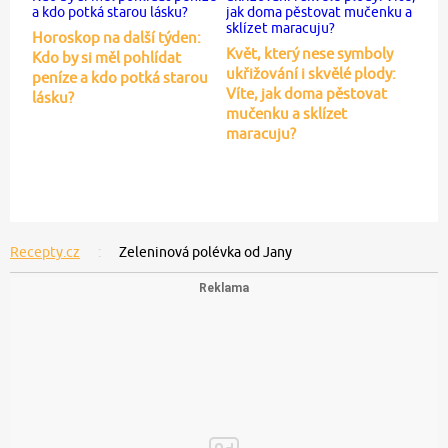
Horoskop na další týden:
Květ, který nese symboly
Kdo by si měl pohlídat
ukřižování i skvělé plody:
peníze a kdo potká starou
Víte, jak doma pěstovat
lásku?
mučenku a sklízet
maracuju?
Recepty.cz
Zeleninová polévka od Jany