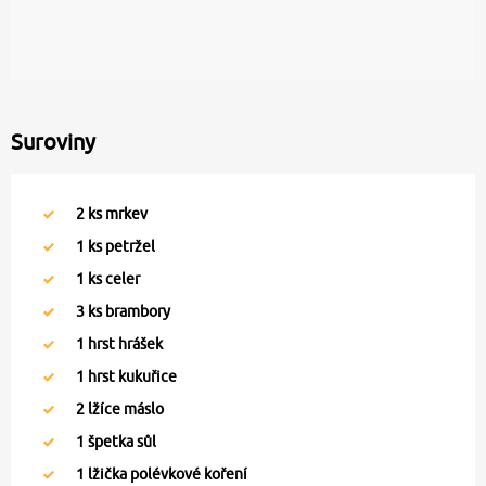
Suroviny
2
ks mrkev
1
ks petržel
1
ks celer
3
ks brambory
1
hrst hrášek
1
hrst kukuřice
2
lžíce máslo
1
špetka sůl
1
lžička polévkové koření