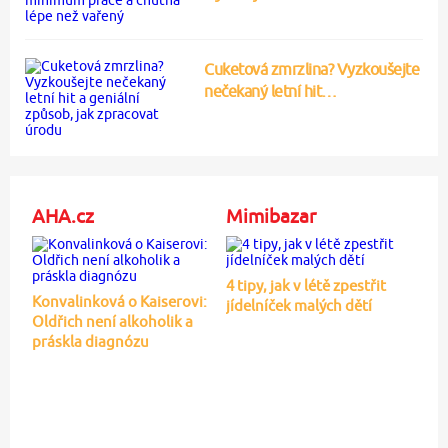
Cuketová zmrzlina? Vyzkoušejte
nečekaný letní hit…
AHA.cz
Mimibazar
4 tipy, jak v létě zpestřit
Konvalinková o Kaiserovi:
jídelníček malých dětí
Oldřich není alkoholik a
práskla diagnózu