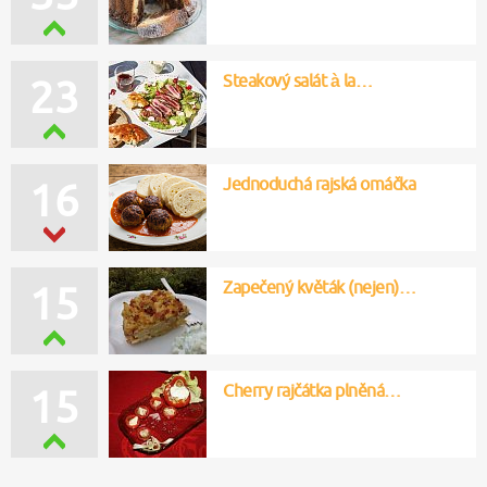
Steakový salát à la…
23
Jednoduchá rajská omáčka
16
Zapečený květák (nejen)…
15
Cherry rajčátka plněná…
15