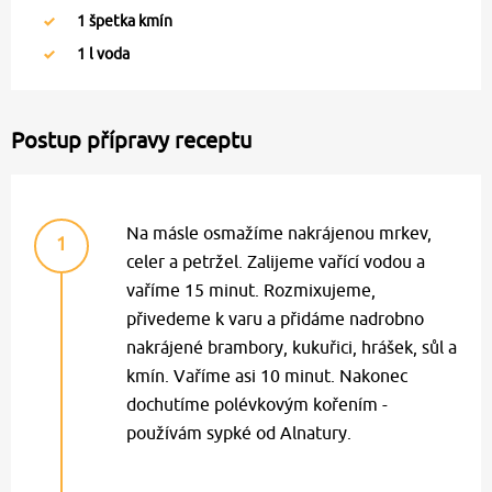
1
špetka kmín
1
l voda
Postup přípravy receptu
Na másle osmažíme nakrájenou mrkev,
1
celer a petržel. Zalijeme vařící vodou a
vaříme 15 minut. Rozmixujeme,
přivedeme k varu a přidáme nadrobno
nakrájené brambory, kukuřici, hrášek, sůl a
kmín. Vaříme asi 10 minut. Nakonec
dochutíme polévkovým kořením -
používám sypké od Alnatury.