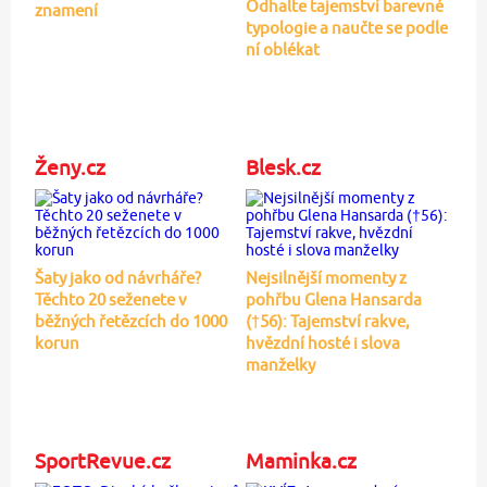
Odhalte tajemství barevné
znamení
typologie a naučte se podle
ní oblékat
Ženy.cz
Blesk.cz
Šaty jako od návrháře?
Nejsilnější momenty z
Těchto 20 seženete v
pohřbu Glena Hansarda
běžných řetězcích do 1000
(†56): Tajemství rakve,
korun
hvězdní hosté i slova
manželky
SportRevue.cz
Maminka.cz