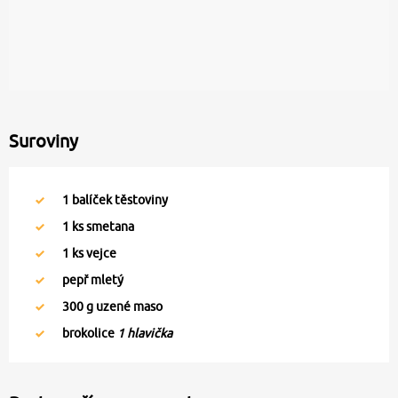
Suroviny
1
balíček těstoviny
1
ks smetana
1
ks vejce
pepř mletý
300
g uzené maso
brokolice
1 hlavička