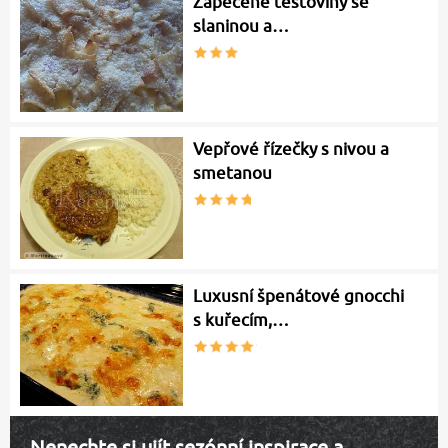
Zapečené těstoviny se
slaninou a…
Vepřové řízečky s nivou a
smetanou
Luxusní špenátové gnocchi
s kuřecím,…
Nenechte si ujít sezónní inspirace a