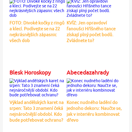
FOTO: Divoké kočky z ringů
KVÍZ: Jen opravdoví
a klecí. Podívejte se na 22
fanoušci Hříšného tance
nejkrásnějších zápasnic
získají plný počet bodů.
všech dob
Zvládnete to?
Blesk Horoskopy
Abecedazahrady
Výklad andělských karet na
Konec nudného ladění do
srpen: Tato 3 znamení čeká
jednoho dekoru: Naučte se,
nejnáročnější období. Kdo
jak v interiéru kombinovat
bude potřebovat ochranu?
dřevo