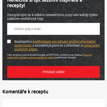
recepty!
Zaregistrujte se k odběru newsletteru a my vám každý týden
zašleme osvědčené tipy.
Souhlasím s
podmínkami pro užívání služby informační
společnosti
a seznámil/a jsem se s informací o
zpracování
osobních údajů
.
Tato stránka využívá služeb Google reCAPTCHA, na kterou se vztahují
Smluvní
podmínky
a
Zásady ochrany osobních údajů
společnosti Google.
Komentáře k receptu