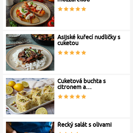
Asijské kuřecí nudličky s
cuketou
Cuketová buchta s
citronem a…
Řecký salát s olivami