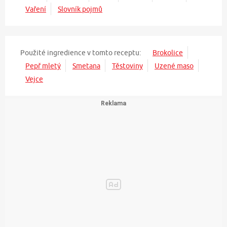
Vaření
Slovník pojmů
Použité ingredience v tomto receptu:
Brokolice
Pepř mletý
Smetana
Těstoviny
Uzené maso
Vejce