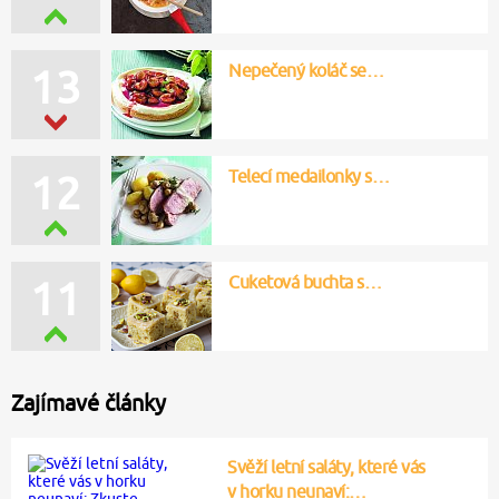
Nepečený koláč se…
13
Telecí medailonky s…
12
Cuketová buchta s…
11
Zajímavé články
Svěží letní saláty, které vás
v horku neunaví:…