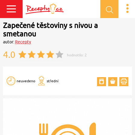
Přihlásit se
Zapečené těstoviny s nivou a
smetanou
autor:
Recepty
4.0
hodnotilo:
2
neuvedeno
střední