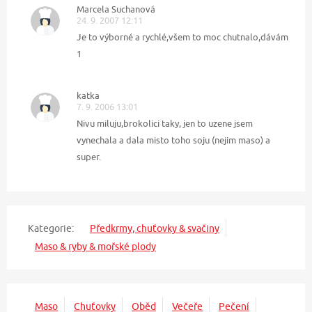
Marcela Suchanová
24. 9. 2007 12:11
Je to výborné a rychlé,všem to moc chutnalo,dávám
1
katka
7. 9. 2006 13:01
Nivu miluju,brokolici taky, jen to uzene jsem
vynechala a dala misto toho soju (nejim maso) a
super.
Kategorie:
Předkrmy, chuťovky & svačiny
Maso & ryby & mořské plody
Maso
Chuťovky
Oběd
Večeře
Pečení