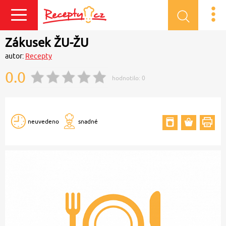
Přihlásit se
Zákusek ŽU-ŽU
autor:
Recepty
0.0
hodnotilo:
0
neuvedeno
snadné