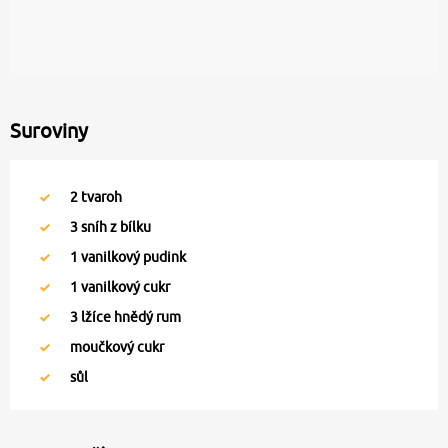
Suroviny
2
tvaroh
3
sníh z bílku
1
vanilkový pudink
1
vanilkový cukr
3
lžíce hnědý rum
moučkový cukr
sůl