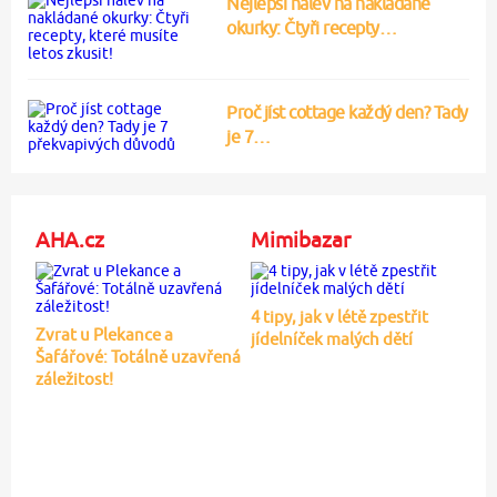
Nejlepší nálev na nakládané
okurky: Čtyři recepty…
Proč jíst cottage každý den? Tady
je 7…
AHA.cz
Mimibazar
4 tipy, jak v létě zpestřit
Zvrat u Plekance a
jídelníček malých dětí
Šafářové: Totálně uzavřená
záležitost!