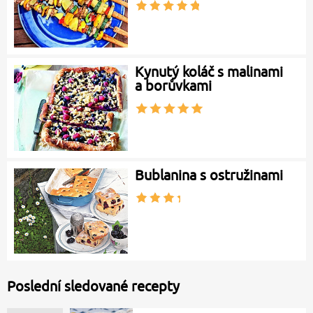
Kynutý koláč s malinami
a borůvkami
Bublanina s ostružinami
Poslední sledované recepty