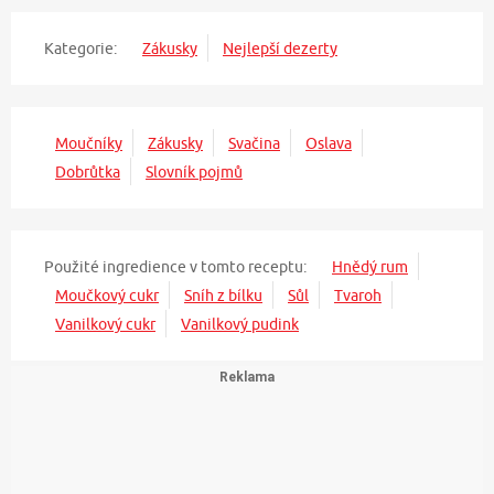
Kategorie:
Zákusky
Nejlepší dezerty
Moučníky
Zákusky
Svačina
Oslava
Dobrůtka
Slovník pojmů
Použité ingredience v tomto receptu:
Hnědý rum
Moučkový cukr
Sníh z bílku
Sůl
Tvaroh
Vanilkový cukr
Vanilkový pudink