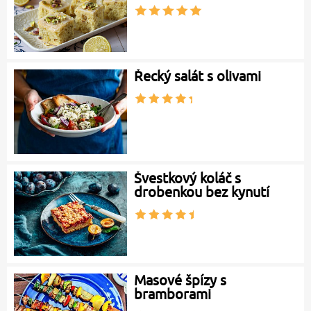
Řecký salát s olivami
Švestkový koláč s
drobenkou bez kynutí
Masové špízy s
bramborami