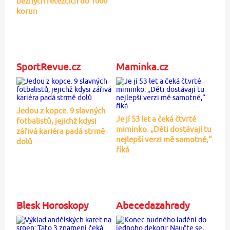
běžných řetězcích do 1000
korun
SportRevue.cz
Maminka.cz
Jedou z kopce. 9 slavných
Je jí 53 let a čeká čtvrté
fotbalistů, jejichž kdysi
miminko. „Děti dostávají tu
zářivá kariéra padá strmě
nejlepší verzi mě samotné,“
dolů
říká
Blesk Horoskopy
Abecedazahrady