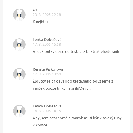
XY
23. 8. 2005 22:28
K nejídlu
Lenka Dobešová
17. 8. 2005 15:58
Ano, žloutky dejte do těsta a z bílků ušlehejte sníh.
Renáta Piskořová
17. 8. 2005 13:54
Žloutky se přidávají do těsta,nebo použijeme z
vajíček pouze bílky na sníh?Děkuji.
Lenka Dobešová
16. 8. 2005 14:15
Aby jsem nezapoměla,tvaroh musí být klasický tuhý
v kostce.