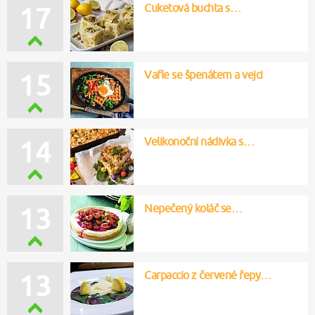
Cuketová buchta s…
17
Vafle se špenátem a vejci
15
Velikonoční nádivka s…
14
Nepečený koláč se…
13
Carpaccio z červené řepy…
13