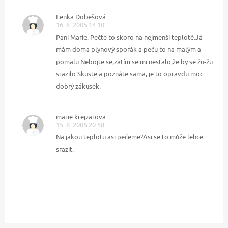
Lenka Dobešová
16. 8. 2005 14:10
Paní Marie. Pečte to skoro na nejmenší teplotě.Já
mám doma plynový sporák a peču to na malým a
pomalu.Nebojte se,zatím se mi nestalo,že by se žu-žu
srazilo.Skuste a poznáte sama, je to opravdu moc
dobrý zákusek.
marie krejzarova
15. 8. 2005 20:58
Na jakou teplotu asi pečeme?Asi se to může lehce
srazit.