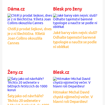
Dáma.cz
Blesk pro ženy
Chtěl ji prodat šejkovi, dnes
Jaké barvy vám nejvíc sluší?
je z ní šlechtična. 93letá
Odhalte tajemství barevné
Joan Collins okouzlila
typologie a naučte se podle
Cannes
ní oblékat
Ženy.cz
Blesk.cz
Hitmaker Michal David
Šaty jako od návrháře?
chystá výjimečný večer. V
Těchto 20 seženete v
hlavní roli Depardieu!