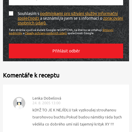
Souhlasím s
podmínkami pro užívání služby informační
společnosti
a seznámil/a jsem se s informací o
zpracování
osobních údajů
.
Tato stránka využívá služeb Google reCAPTCHA, na kterou se vztahují
Smluvní
podmínky
a
Zásady ochrany osobních údajů
společnosti Google.
Komentáře k receptu
Lenka Dobešová
24. 8. 2005 13:00
kDYŽ TO JE K NEJÍDLU tak vyzkoušej strouhanou
tvarohovou buchtu.Pokud budou námitky ráda bych
věděla co dobrého umí náš tajemný krityk XY !!!