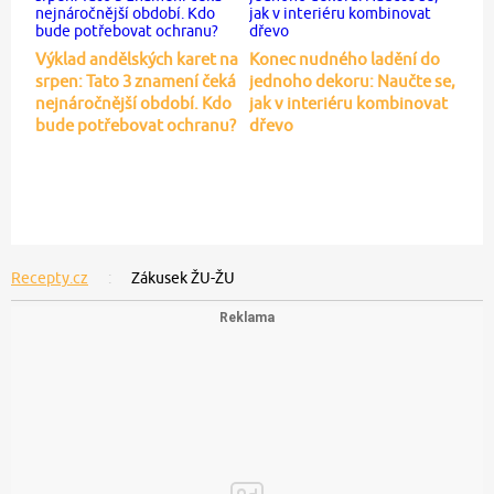
Výklad andělských karet na
Konec nudného ladění do
srpen: Tato 3 znamení čeká
jednoho dekoru: Naučte se,
nejnáročnější období. Kdo
jak v interiéru kombinovat
bude potřebovat ochranu?
dřevo
Recepty.cz
Zákusek ŽU-ŽU