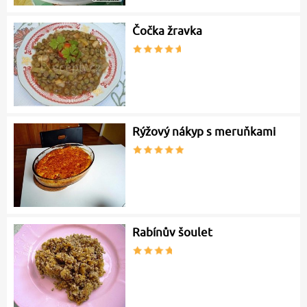
Čočka žravka
Rýžový nákyp s meruňkami
Rabínův šoulet