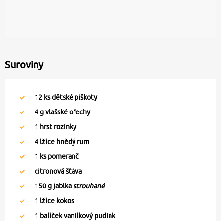
Suroviny
12
ks dětské piškoty
4
g vlašské ořechy
1
hrst rozinky
4
lžíce hnědý rum
1
ks pomeranč
citronová šťáva
150
g jablka
strouhané
1
lžíce kokos
1
balíček vanilkový pudink