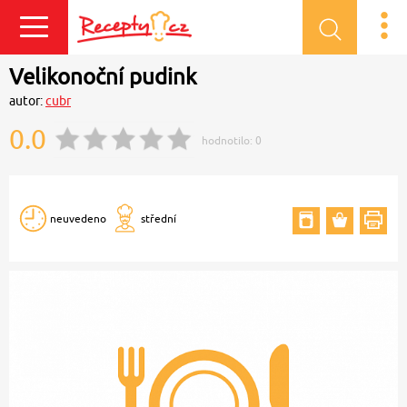
Přihlásit se
Velikonoční pudink
autor:
cubr
0.0
hodnotilo:
0
neuvedeno
střední