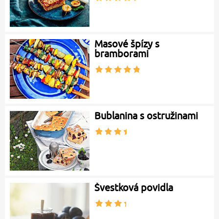
Masové špízy s
bramborami
Bublanina s ostružinami
Švestková povidla