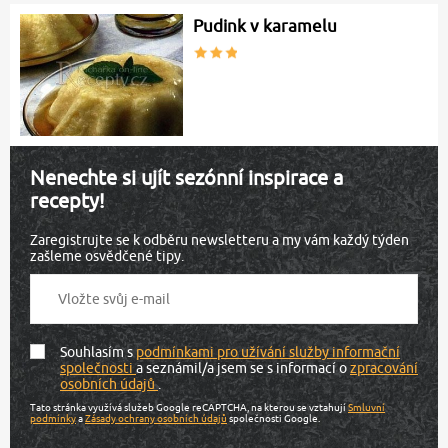
Pudink v karamelu
Nenechte si ujít sezónní inspirace a
recepty!
Zaregistrujte se k odběru newsletteru a my vám každý týden
zašleme osvědčené tipy.
Souhlasím s
podmínkami pro užívání služby informační
společnosti
a seznámil/a jsem se s informací o
zpracování
osobních údajů
.
Tato stránka využívá služeb Google reCAPTCHA, na kterou se vztahují
Smluvní
podmínky
a
Zásady ochrany osobních údajů
společnosti Google.