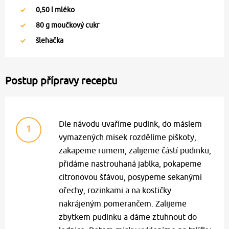
0,50
l mléko
80
g moučkový cukr
šlehačka
Postup přípravy receptu
Dle návodu uvaříme pudink, do máslem
1
vymazených misek rozdělíme piškoty,
zakapeme rumem, zalijeme částí pudinku,
přidáme nastrouhaná jablka, pokapeme
citronovou šťávou, posypeme sekanými
ořechy, rozinkami a na kostičky
nakrájeným pomerančem. Zalijeme
zbytkem pudinku a dáme ztuhnout do