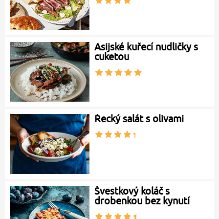
Asijské kuřecí nudličky s
cuketou
Řecký salát s olivami
Švestkový koláč s
drobenkou bez kynutí