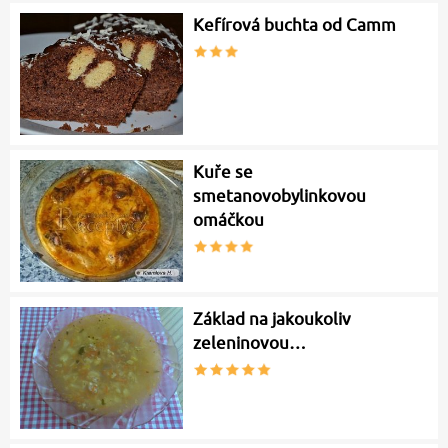
Kefírová buchta od Camm
Kuře se
smetanovobylinkovou
omáčkou
Základ na jakoukoliv
zeleninovou…