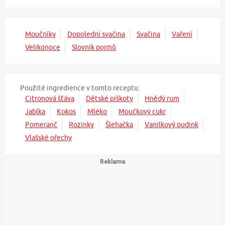
Moučníky
Dopolední svačina
Svačina
Vaření
Velikonoce
Slovník pojmů
Použité ingredience v tomto receptu:
Citronová šťáva
Dětské piškoty
Hnědý rum
Jablka
Kokos
Mléko
Moučkový cukr
Pomeranč
Rozinky
Šlehačka
Vanilkový pudink
Vlašské ořechy