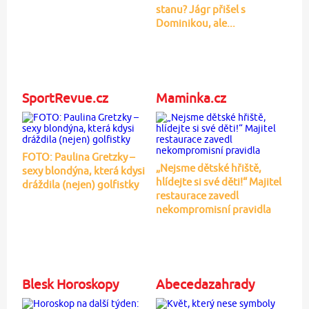
stanu? Jágr přišel s
Dominikou, ale...
SportRevue.cz
Maminka.cz
FOTO: Paulina Gretzky –
„Nejsme dětské hřiště,
sexy blondýna, která kdysi
hlídejte si své děti!“ Majitel
dráždila (nejen) golfistky
restaurace zavedl
nekompromisní pravidla
Blesk Horoskopy
Abecedazahrady