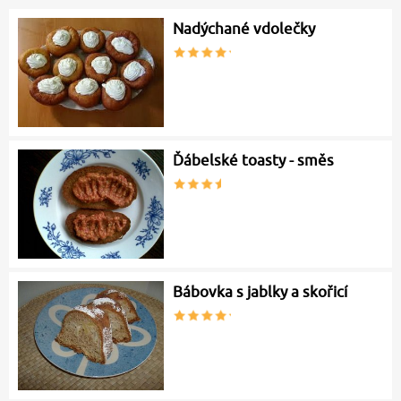
Nadýchané vdolečky
Ďábelské toasty - směs
Bábovka s jablky a skořicí