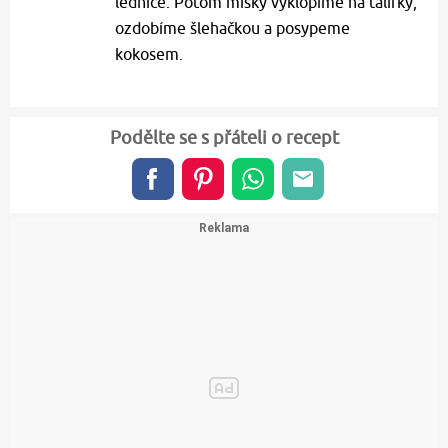
lednice. Potom misky vyklopíme na talířky,
ozdobíme šlehačkou a posypeme
kokosem.
Podělte se s přáteli o recept