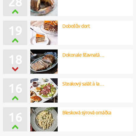
28
Dobošův dort
19
Dokonale šťavnatá…
18
Steakový salát à la…
16
Blesková sýrová omáčka
16