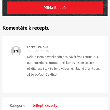
Komentáře k receptu
Lenka Oralová
12. 3. 2007 10:49
Dělala jsem o weekendu pro návštěvu, chutnalo. O
pár ingrediencí (pomeranč, kokos ) jsem to sice
ošidila, ale i tak to bylo výborné, hlavně druhý den,
až to pořádně zvlhlo.
Kategorie:
Nejlepší dezerty