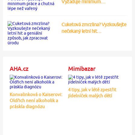
Vyžaduje minimum…
Cuketová zmrzlina? Vyzkoušejte
nečekaný letní hit…
AHA.cz
Mimibazar
4 tipy, jak v létě zpestřit
Konvalinková o Kaiserovi:
jídelníček malých dětí
Oldřich není alkoholik a
práskla diagnózu