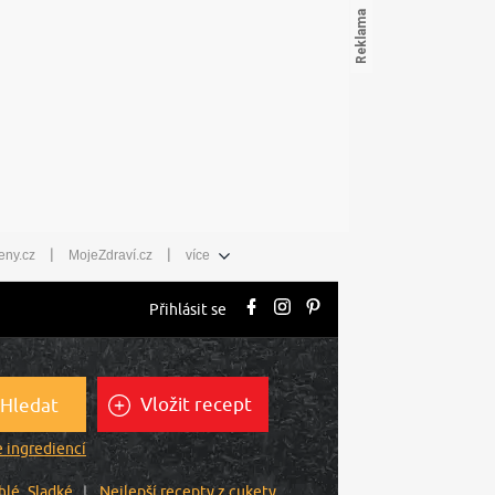
|
|
eny.cz
MojeZdraví.cz
více
Přihlásit se
Vložit recept
Hledat
 ingrediencí
hlé
Sladké
Nejlepší recepty z cukety