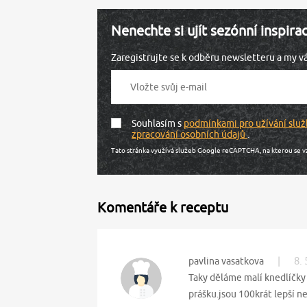
Nenechte si ujít sezónní inspira
Zaregistrujte se k odběru newsletteru a my 
Souhlasím s
podmínkami pro užívání služ
zpracování osobních údajů
.
Tato stránka využívá služeb Google reCAPTCHA, na kterou se v
Komentáře k receptu
|
8. 
pavlina vasatkova
Taky děláme malí knedlíčky
prášku.jsou 100krát lepší n