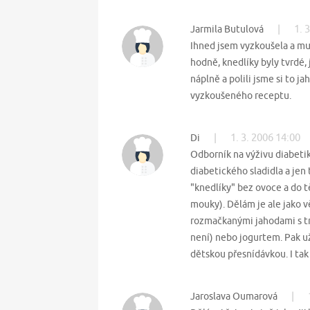
|
1. 
Jarmila Butulová
Ihned jsem vyzkoušela a mu
hodně, knedlíky byly tvrdé,
náplně a polili jsme si to 
vyzkoušeného receptu.
|
1. 3. 2006 14:00
Di
Odborník na výživu diabeti
diabetického sladidla a jen 
"knedlíky" bez ovoce a do 
mouky). Dělám je ale jako vě
rozmačkanými jahodami s tr
není) nebo jogurtem. Pak u
dětskou přesnídávkou. I tak 
|
Jaroslava Oumarová