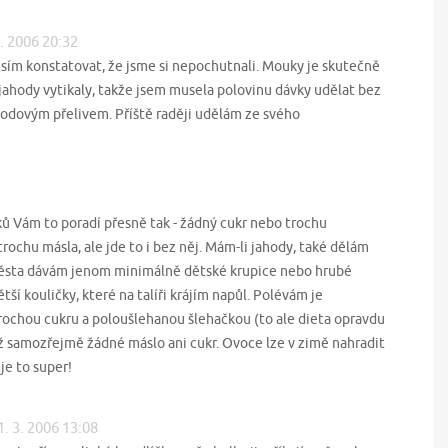
3. 2006 20:32
sím konstatovat, že jsme si nepochutnali. Mouky je skutečně
 jahody vytikaly, takže jsem musela polovinu dávky udělat bez
jahodovým přelivem. Příště raději udělám ze svého
ků Vám to poradí přesně tak - žádný cukr nebo trochu
trochu másla, ale jde to i bez něj. Mám-li jahody, také dělám
těsta dávám jenom minimálně dětské krupice nebo hrubé
tší kouličky, které na talíři krájím napůl. Polévám je
ochou cukru a poloušlehanou šlehačkou (to ale dieta opravdu
ž samozřejmě žádné máslo ani cukr. Ovoce lze v zimě nahradit
je to super!
1. 3. 2006 13:08