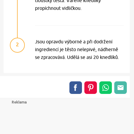
tloušťky těsta. Vařené knedlíky
propíchnout vidličkou.
Jsou opravdu výborné a při dodržení
2
ingrediencí je těsto nelepivé, nádherně
se zpracovává. Udělá se asi 20 knedlíků.