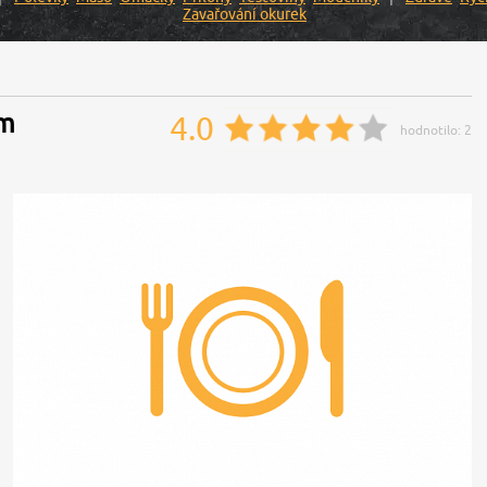
Zavařování okurek
em
4.0
hodnotilo:
2