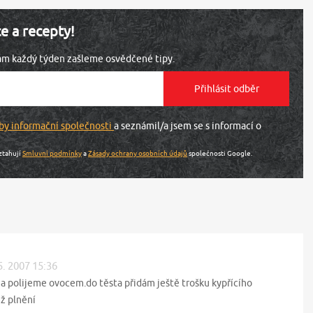
ce a recepty!
vám každý týden zašleme osvědčené tipy.
by informační společnosti
a seznámil/a jsem se s informací o
ztahují
Smluvní podmínky
a
Zásady ochrany osobních údajů
společnosti Google.
5. 2007 15:36
 a polijeme ovocem.do těsta přidám ještě trošku kypřícího
ež plnění