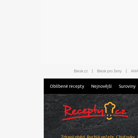
|
|
Blesk.cz
Blesk pro ženy
AHA
Oblíbené recepty
Nejnovější
Suroviny
Zdravý oběd
Rychlá večeře
Chuťovky