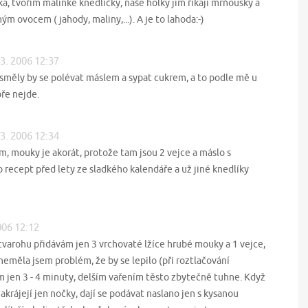
ka, tvořím malinké knedlíčky, naše holky jim říkají mrňousky a
m ovocem ( jahody, maliny,...). A je to lahoda:-)
 3. 2006 12:37
esměly by se polévat máslem a sypat cukrem, a to podle mě u
ře nejde.
 3. 2006 12:34
 mouky je akorát, protože tam jsou 2 vejce a máslo s
recept před lety ze sladkého kalendáře a už jiné knedlíky
2006 12:12
 tvarohu přidávám jen 3 vrchovaté lžíce hrubé mouky a 1 vejce,
 neměla jsem problém, že by se lepilo (při roztlačování
jen 3 - 4 minuty, delším vařením těsto zbytečně tuhne. Když
akrájejí jen nočky, dají se podávat naslano jen s kysanou