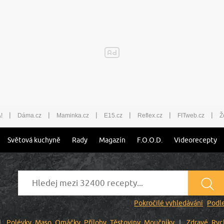
|
|
|
|
|
|
!
Dáma.cz
Maminka.cz
E15.cz
Reflex.cz
FITweb.cz
Ž
Světová kuchyně
Rady
Magazín
F.O.O.D.
Videorecepty
Pokročilé vyhledávání
Podle
Polévky
Maso
Omáčky
Přílohy
Těstoviny
Moučníky
Zdravé
Ryc