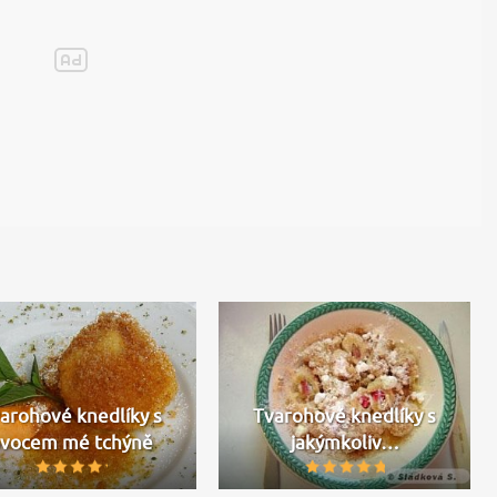
arohové knedlíky s
Tvarohové knedlíky s
vocem mé tchýně
jakýmkoliv…