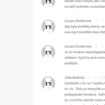
Dělám těsto stejně jako Jit
na talíři polévám rozmačkaný
|
1.
Zuzana Šindlerová
Aby byly knedlíky dietní, n
ovocných knedlíků dost dob
|
1.
Zuzana Šindlerová
Já už moukou nepodsypávám,
mlékem. Vyčetla jsem tento 
nedělám.
|
1. 3. 
Jitka Bublová
Souhlasím s Di, na 1 kostku
nic víc. Těsto je lehoučké a
podsypávám moukou). Vařím 
se z tenčího válečku těsta n