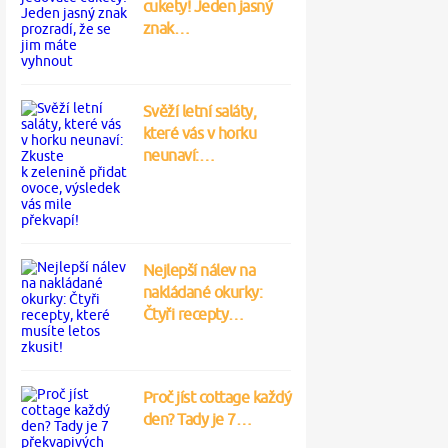
cukety! Jeden jasný
znak…
Svěží letní saláty,
které vás v horku
neunaví:…
Nejlepší nálev na
nakládané okurky:
Čtyři recepty…
Proč jíst cottage každý
den? Tady je 7…