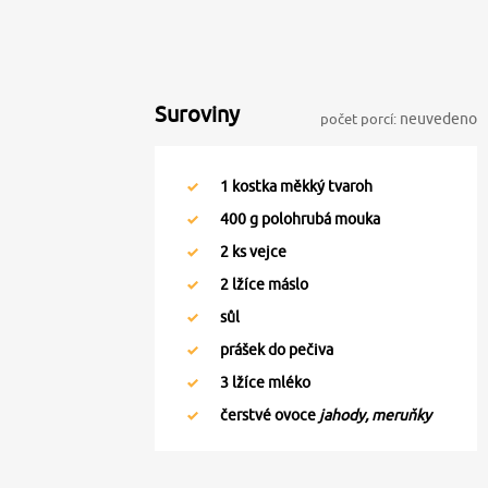
Suroviny
počet porcí:
neuvedeno
1
kostka měkký tvaroh
400
g polohrubá mouka
2
ks vejce
2
lžíce máslo
sůl
prášek do pečiva
3
lžíce mléko
čerstvé ovoce
jahody, meruňky