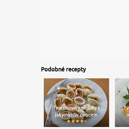
Podobné recepty
Tvarohové knedlíky s
Tv
jakýmkoliv ovocem
o