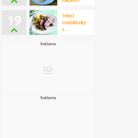
základní…
Telecí
19
medailonky
s…