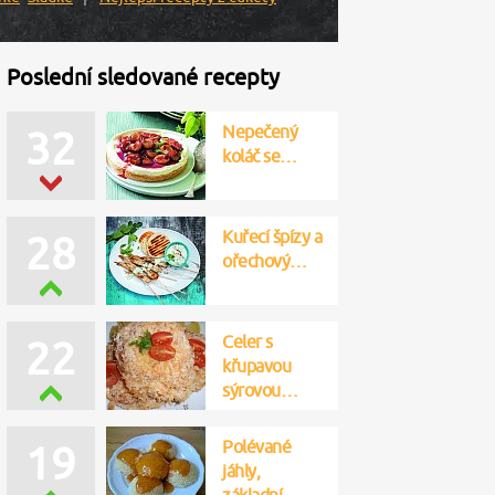
Poslední sledované recepty
Nepečený
32
koláč se…
Kuřecí špízy a
28
ořechový…
Celer s
22
křupavou
sýrovou…
Polévané
19
jáhly,