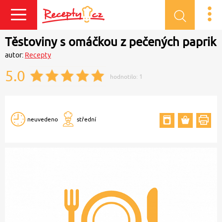
Přihlásit se
Těstoviny s omáčkou z pečených paprik
autor:
Recepty
5.0
hodnotilo:
1
neuvedeno
střední