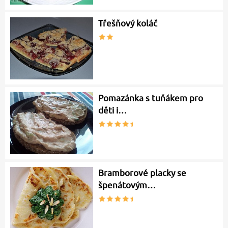
Třešňový koláč
Pomazánka s tuňákem pro
děti i…
Bramborové placky se
špenátovým…