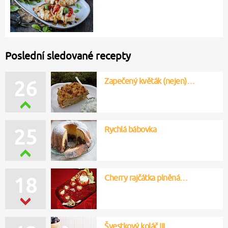
Poslední sledované recepty
Zapečený květák (nejen)…
26
Rychlá bábovka
25
Cherry rajčátka plněná…
18
Švestkový koláč III.