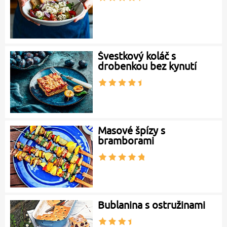
Švestkový koláč s
drobenkou bez kynutí
Masové špízy s
bramborami
Bublanina s ostružinami