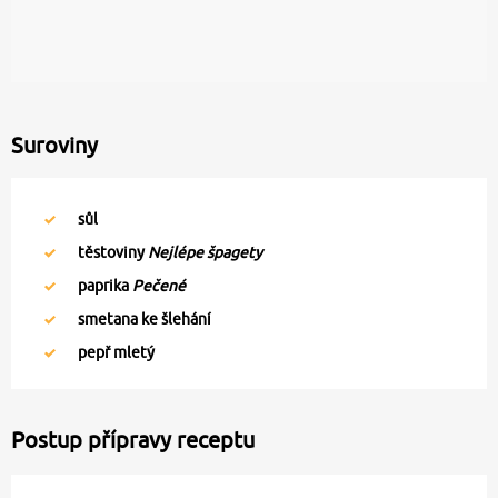
Suroviny
sůl
těstoviny
Nejlépe špagety
paprika
Pečené
smetana ke šlehání
pepř mletý
Postup přípravy receptu