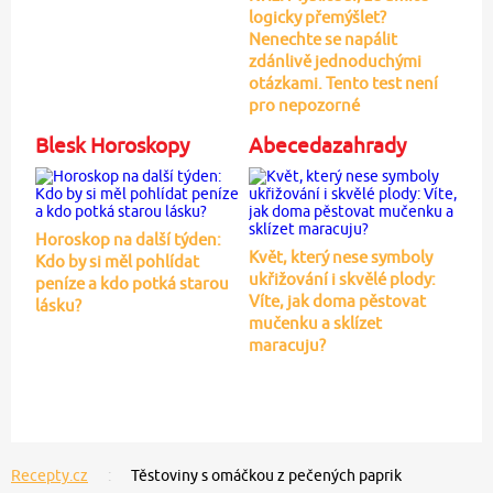
logicky přemýšlet?
Nenechte se napálit
zdánlivě jednoduchými
otázkami. Tento test není
pro nepozorné
Blesk Horoskopy
Abecedazahrady
Horoskop na další týden:
Květ, který nese symboly
Kdo by si měl pohlídat
ukřižování i skvělé plody:
peníze a kdo potká starou
Víte, jak doma pěstovat
lásku?
mučenku a sklízet
maracuju?
Recepty.cz
Těstoviny s omáčkou z pečených paprik