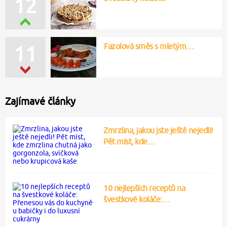
12
Fazolová směs s mletým…
11
Zajímavé články
Zmrzlina, jakou jste ještě nejedli!
Pět míst, kde…
10 nejlepších receptů na
švestkové koláče:…