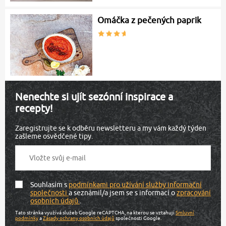
Omáčka z pečených paprik
Nenechte si ujít sezónní inspirace a
recepty!
Zaregistrujte se k odběru newsletteru a my vám každý týden
zašleme osvědčené tipy.
Souhlasím s
podmínkami pro užívání služby informační
společnosti
a seznámil/a jsem se s informací o
zpracování
osobních údajů
.
Tato stránka využívá služeb Google reCAPTCHA, na kterou se vztahují
Smluvní
podmínky
a
Zásady ochrany osobních údajů
společnosti Google.