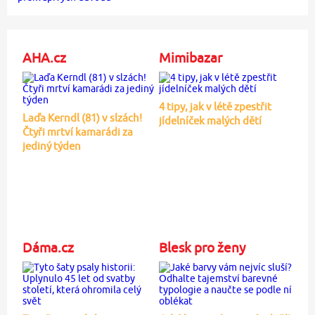
AHA.cz
Mimibazar
4 tipy, jak v létě zpestřit
Laďa Kerndl (81) v slzách!
jídelníček malých dětí
Čtyři mrtví kamarádi za
jediný týden
Dáma.cz
Blesk pro ženy