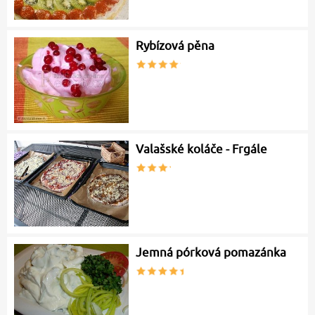
Rybízová pěna
Valašské koláče - Frgále
Jemná pórková pomazánka