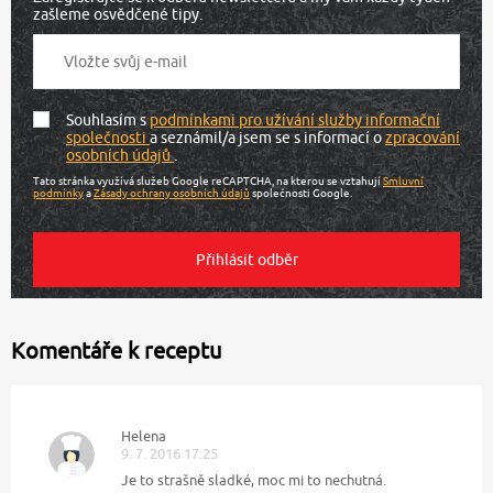
zašleme osvědčené tipy.
Souhlasím s
podmínkami pro užívání služby informační
společnosti
a seznámil/a jsem se s informací o
zpracování
osobních údajů
.
Tato stránka využívá služeb Google reCAPTCHA, na kterou se vztahují
Smluvní
podmínky
a
Zásady ochrany osobních údajů
společnosti Google.
Komentáře k receptu
Helena
9. 7. 2016 17:25
Je to strašně sladké, moc mi to nechutná.