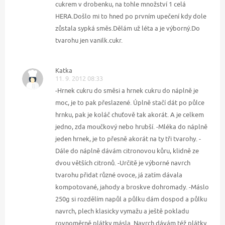
cukrem v drobenku, na tohle množství 1 celá
HERA.Došlo mi to hned po prvním upečení kdy dole
zůstala sypká směs.Dělám už léta a je výborný.Do
tvarohu jen vanilk.cukr.
Katka
11. 9. 2012 08:33
-Hrnek cukru do směsi a hrnek cukru do náplně je
moc, je to pak přeslazené. Úplně stačí dát po půlce
hrnku, pak je koláč chuťově tak akorát. A je celkem
jedno, zda moučkový nebo hrubší. -Mléka do náplně
jeden hrnek, je to přesně akorát na ty tři tvarohy. -
Dále do náplně dávám citronovou kůru, klidně ze
dvou větších citronů. -Určitě je výborné navrch
tvarohu přidat různé ovoce, já zatím dávala
kompotované, jahody a broskve dohromady. -Máslo
250g si rozdělím napůl a půlku dám dospod a půlku
navrch, plech klasicky vymažu a ještě pokladu
rovnoměrně plátky másla. Navrch dávám též plátky