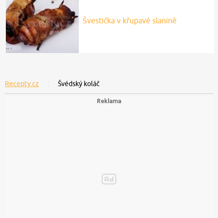
Švestička v křupavé slanině
Recepty.cz
Švédský koláč