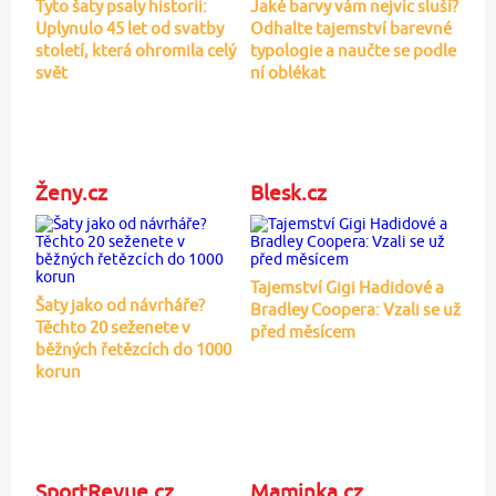
Tyto šaty psaly historii:
Jaké barvy vám nejvíc sluší?
Uplynulo 45 let od svatby
Odhalte tajemství barevné
století, která ohromila celý
typologie a naučte se podle
svět
ní oblékat
Ženy.cz
Blesk.cz
Tajemství Gigi Hadidové a
Šaty jako od návrháře?
Bradley Coopera: Vzali se už
Těchto 20 seženete v
před měsícem
běžných řetězcích do 1000
korun
SportRevue.cz
Maminka.cz