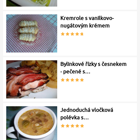
Kremrole s vanilkovo-
nugátovým krémem
Bylinkové řízky s česnekem
- pečené s…
Jednoduchá vločková
polévka s…