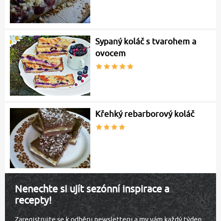
Sypaný koláč s tvarohem a
ovocem
Křehký rebarborový koláč
Nenechte si ujít sezónní inspirace a
recepty!
Zaregistrujte se k odběru newsletteru a my vám každý týden