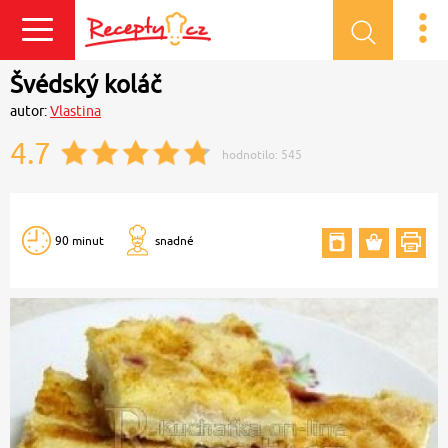
Přihlásit se
Švédský koláč
autor:
Vlastina
4.7
hodnotilo:
545
90 minut
snadné