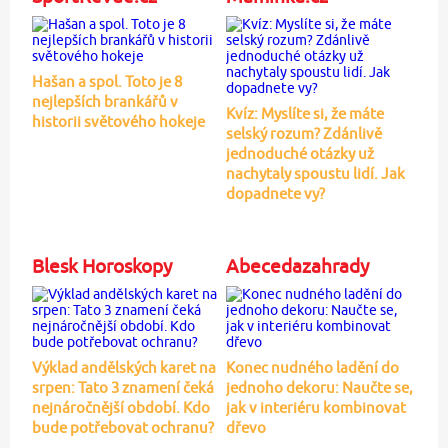
Hašan a spol. Toto je 8
nejlepších brankářů v
Kvíz: Myslíte si, že máte
historii světového hokeje
selský rozum? Zdánlivě
jednoduché otázky už
nachytaly spoustu lidí. Jak
dopadnete vy?
Blesk Horoskopy
Abecedazahrady
Výklad andělských karet na
Konec nudného ladění do
srpen: Tato 3 znamení čeká
jednoho dekoru: Naučte se,
nejnáročnější období. Kdo
jak v interiéru kombinovat
bude potřebovat ochranu?
dřevo