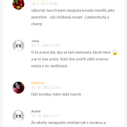
29. 5. 2013 22:43
výborný, navrch jsem nasypala kousky mandlí, jako
zpestření... náš oblíbený recept :-) jednoduchý a
chutný
Jana
29. 11. 2012 13:57
O to právě jde, aby se tam nemusela dávat Hera
a je to bez práce. Stačí dno potřít větší vrstvou
másla a nic nezůstává.
Delarue
31. 10. 2012 22:24
fakt bomba, mám ráda tvaroh
Annie
13. 10. 2012 15:17
Že nikoho nenapadlo smíchat tuk s moukou a