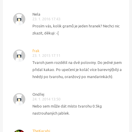
Nela
23. 1. 2016 17:43
Prosím vás, kolik gramů je jeden hranek? Nechci nic
zkazit, děkuji :-[
frak
23. 1. 2015 17:11
Tvaroh jsem rozdělil na dvě poloviny. Do jedné jsem
přidal kakao. Po upečení je koláč více barevný(bílý a
hnědý po tvarohu, oranžový po mandarinkách).
Ondřej
24. 1. 2014 13:50
Nebo sem může dát místo tvarohu 0.5kg
nastrouhaných jablek.
TheKacabi