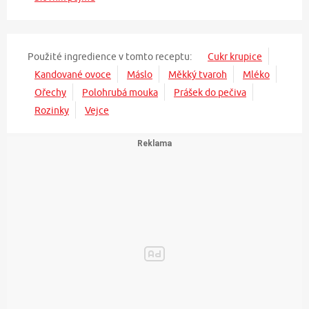
Použité ingredience v tomto receptu:
Cukr krupice
Kandované ovoce
Máslo
Měkký tvaroh
Mléko
Ořechy
Polohrubá mouka
Prášek do pečiva
Rozinky
Vejce