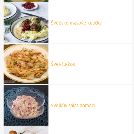
Švédské masové kuličky
Švei-ču-žou
Švejkův salát domácí