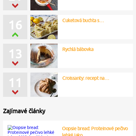
Cuketová buchta s…
16
Rychlá bábovka
13
Croissanty: recept na…
11
Zajímavé články
Oopsie bread: Proteinové pečivo
lehké jako…