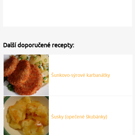
Další doporučené recepty:
Šunkovo-sýrové karbanátky
Šusky (opečené škubánky)