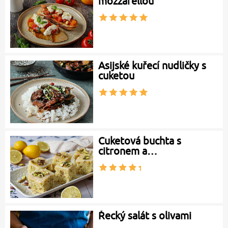
mozzarellou
Asijské kuřecí nudličky s
cuketou
Cuketová buchta s
citronem a…
Řecký salát s olivami