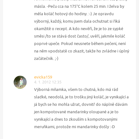
másla. -Peču cca na 175°C kolem 25 min. I želva by
měla koláč hotový do hodiny. :-) Je opravdu
výborný, každý, komu jsem dala ochutnat si říká
okamžitě o recept. A kdo nevěří, že je to ze sypké
směsi /to se stává dost často/, uvěří, jakmile koláč
poprvé upeče. Pokud neusnete během pečení, není
na něm vpodstatě co zkazit, takže ho zvládne i úplný
začátečník. ;-)
evicka159
4. 1. 2012 12:35
Výborná mňamka, všem to chutná, kdo má rád
sladké, neodolá, je to trošku jiný koláč, je vynikající a
já bych se ho mohla užrat, dovnitř do náplně dávám
jen kompotované mandarinky oloupané a je to
vynikající a dnes to zkouším s kompotovanými
meruňkami, protože mi mandarinky došly :-D