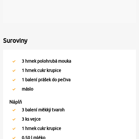
Suroviny
3
hrnek polohrubá mouka
1
hrnek cukr krupice
1
balení prášek do pečiva
máslo
Náplň
3
balení měkký tvaroh
3
ks vejce
1
hrnek cukr krupice
0,50
l mléko