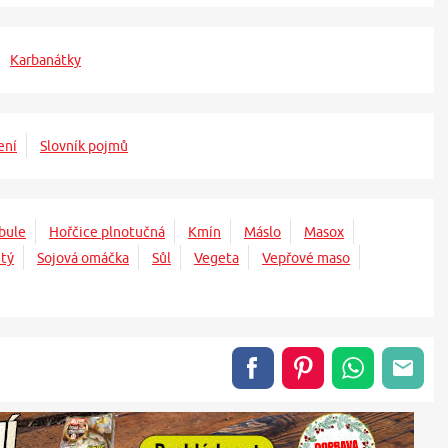
Karbanátky
ení
Slovník pojmů
bule
Hořčice plnotučná
Kmín
Máslo
Masox
tý
Sojová omáčka
Sůl
Vegeta
Vepřové maso