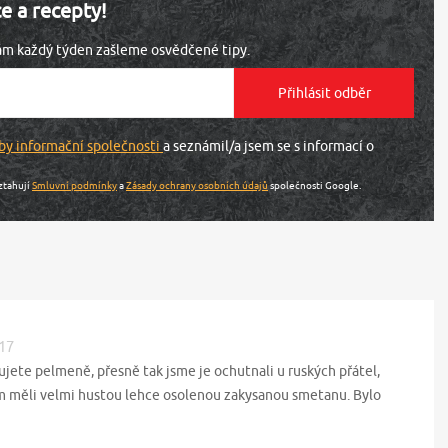
ce a recepty!
vám každý týden zašleme osvědčené tipy.
by informační společnosti
a seznámil/a jsem se s informací o
ztahují
Smluvní podmínky
a
Zásady ochrany osobních údajů
společnosti Google.
:17
sujete pelmeně, přesně tak jsme je ochutnali u ruských přátel,
m měli velmi hustou lehce osolenou zakysanou smetanu. Bylo