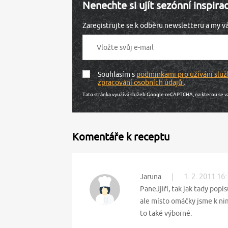
Nenechte si ujít sezónní inspira
Zaregistrujte se k odběru newsletteru a my 
Souhlasím s
podmínkami pro užívání služ
zpracování osobních údajů
.
Tato stránka využívá služeb Google reCAPTCHA, na kterou se v
Komentáře k receptu
|
1. 2. 2011 16
Jaruna
PaneJjiří, tak jak tady popi
ale místo omáčky jsme k ni
to také výborné.