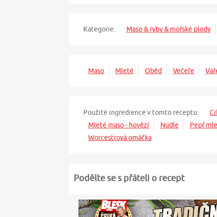
Kategorie:
Maso & ryby & mořské plody
Maso
Mleté
Oběd
Večeře
Vař
Použité ingredience v tomto receptu:
Ci
Mleté maso - hovězí
Nudle
Pepř mle
Worcestrová omáčka
Podělte se s přáteli o recept