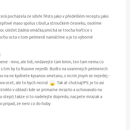
rá pocházela ze sibiře.Těsto jako v předešlém receptu.jako
přové maso spolus cibulí,a stroučkem česneku, osolíme
c uležet.žádná omáčka,smíchá se trocha hořčice s
rochu octa v tom pelmeně namáčíme a je to výborné
0
ene - mno, ale lidi, nedavejte tam kmin, ten tam nema co
 s tim by to Rusove nejedli. Budto na uvarenejch pelmenich
o na ne kydnete kysanou smetanu, s nicim jinym se nejedej -
ava ocet, ale to bych nezral
Tak at chutnaj!PS: je to asi
vzniklo v oblasti kde se primarne mrazilo a uchovavalo na
u stepi) takze si to nadelejte dopredu, nacpete mrazak a
o pripad, ze neni co do huby.