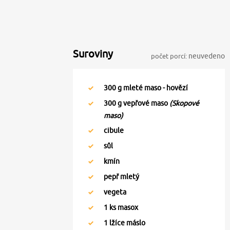
Suroviny
počet porcí:
neuvedeno
300
g mleté maso - hovězí
300
g vepřové maso
(Skopové
maso)
cibule
sůl
kmín
pepř mletý
vegeta
1
ks masox
1
lžíce máslo