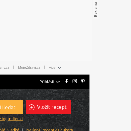
|
|
eny.cz
MojeZdraví.cz
více
Přihlásit se
Vložit recept
Hledat
 ingrediencí
hlé
Sladké
Nejlepší recepty z cukety