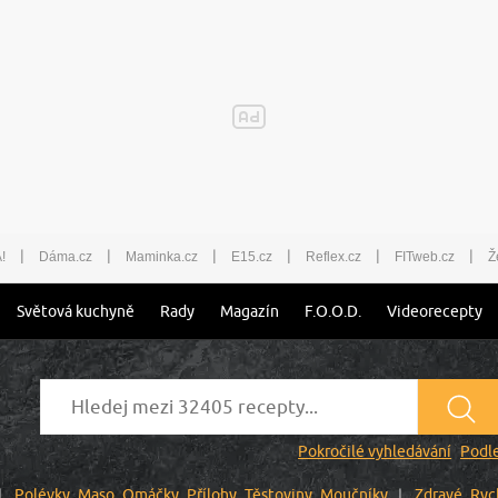
|
|
|
|
|
|
!
Dáma.cz
Maminka.cz
E15.cz
Reflex.cz
FITweb.cz
Ž
Světová kuchyně
Rady
Magazín
F.O.O.D.
Videorecepty
Pokročilé vyhledávání
Podle
Polévky
Maso
Omáčky
Přílohy
Těstoviny
Moučníky
Zdravé
Ryc