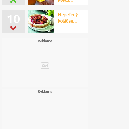
troubě…
Nepečený
11
koláč se…