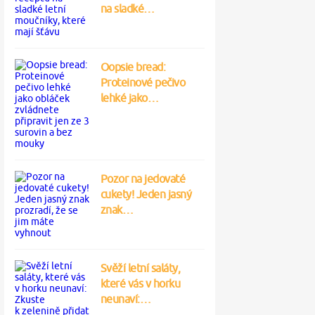
na sladké…
Oopsie bread:
Proteinové pečivo
lehké jako…
Pozor na jedovaté
cukety! Jeden jasný
znak…
Svěží letní saláty,
které vás v horku
neunaví:…