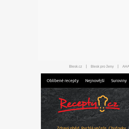
|
|
Blesk.cz
Blesk pro ženy
AHA
Oblíbené recepty
Nejnovější
Suroviny
Zdravý oběd
Rychlá večeře
Chuťovky