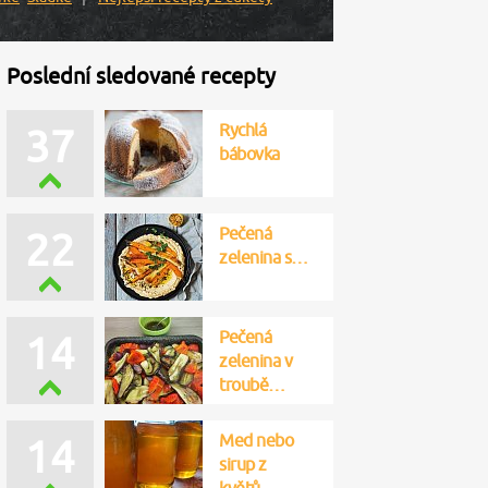
Poslední sledované recepty
Rychlá
35
bábovka
Pečená
22
zelenina s…
Med nebo
13
sirup z
květů…
Pečená
12
zelenina v