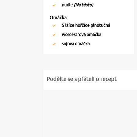
nudle
(Na těsto)
Omáčka
5
lžíce hořčice plnotučná
worcestrová omáčka
sojová omáčka
Podělte se s přáteli o recept