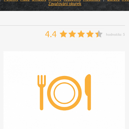
Zavařování okurek
4.4
hodnotilo:
5