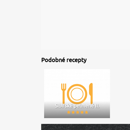
Podobné recepty
Sibiřské pelmeně II.