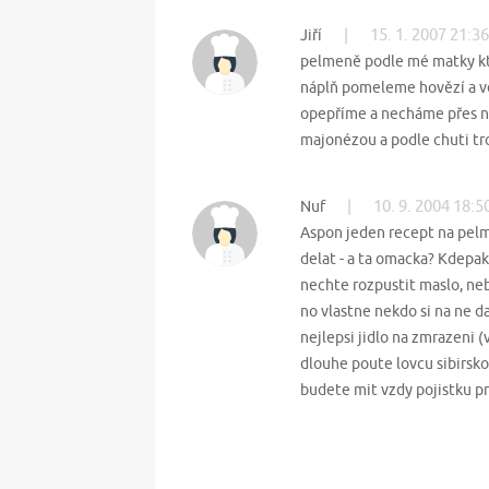
|
15. 1. 2007 21:36
Jiří
pelmeně podle mé matky kte
náplň pomeleme hovězí a ve
opepříme a necháme přes no
majonézou a podle chuti t
|
10. 9. 2004 18:5
Nuf
Aspon jeden recept na pelm
delat - a ta omacka? Kdepak
nechte rozpustit maslo, neb
no vlastne nekdo si na ne d
nejlepsi jidlo na zmrazeni (
dlouhe poute lovcu sibirsko
budete mit vzdy pojistku pr