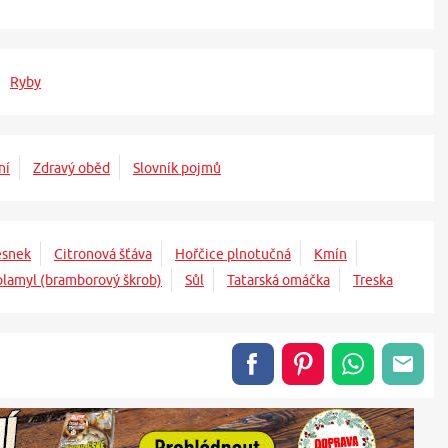
Ryby
ní
Zdravý oběd
Slovník pojmů
esnek
Citronová šťáva
Hořčice plnotučná
Kmín
olamyl (bramborový škrob)
Sůl
Tatarská omáčka
Treska