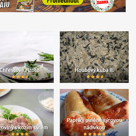
Chřestové rizoto
Houbový kuba II.
Papriky plněné sýrovou
toviny s kozím sýrem
nádivkou