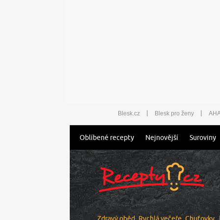
|
|
Blesk.cz
Blesk pro ženy
AHA
Oblíbené recepty
Nejnovější
Suroviny
Zdravý oběd
Rychlá večeře
Chuťovky