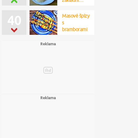
základní…
Masové špízy
40
s
bramborami