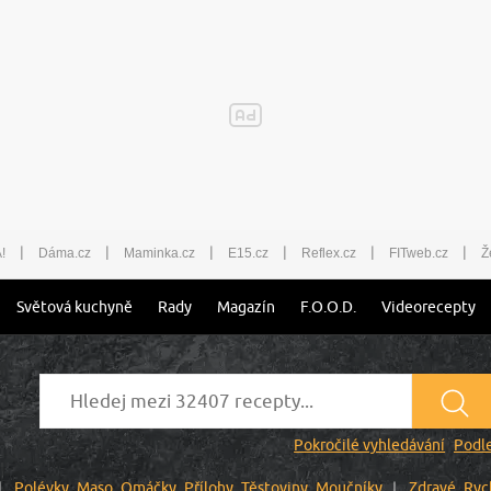
|
|
|
|
|
|
!
Dáma.cz
Maminka.cz
E15.cz
Reflex.cz
FITweb.cz
Ž
Světová kuchyně
Rady
Magazín
F.O.O.D.
Videorecepty
Pokročilé vyhledávání
Podle
Polévky
Maso
Omáčky
Přílohy
Těstoviny
Moučníky
Zdravé
Ryc