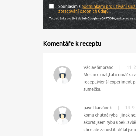
Souhlasím s
podmínkami pro užívání služ
zpracování osobních údajů
.
Tato stránka využívá služeb Google reCAPTCHA, na kterou se v
Komentáře k receptu
|
11. 
Václav Šmoranc
Musím uznat,tato omáčka vů
recept.Menší experiment př
sumečka.
|
14. 9
pavel karvánek
komu chutná ryba i jinak ne
akorát jsem rybu upekl zvlá
chce ale zahustit. dělal jse