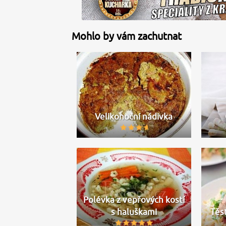
Mohlo by vám zachutnat
Velikonoční nádivka
Polévka z vepřových kostí
s haluškami
Těs