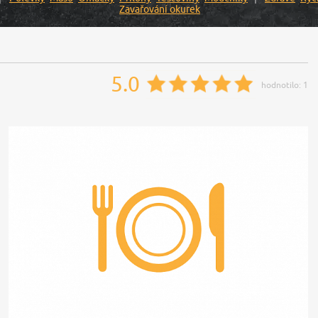
Zavařování okurek
5.0
hodnotilo:
1