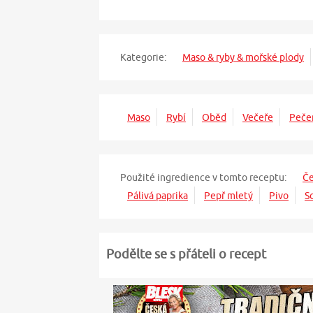
Kategorie:
Maso & ryby & mořské plody
Maso
Rybí
Oběd
Večeře
Peče
Použité ingredience v tomto receptu:
Č
Pálivá paprika
Pepř mletý
Pivo
S
Podělte se s přáteli o recept