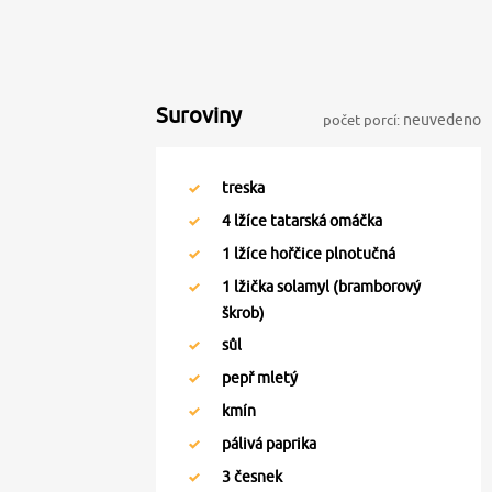
Suroviny
počet porcí:
neuvedeno
treska
4
lžíce tatarská omáčka
1
lžíce hořčice plnotučná
1
lžička solamyl (bramborový
škrob)
sůl
pepř mletý
kmín
pálivá paprika
3
česnek