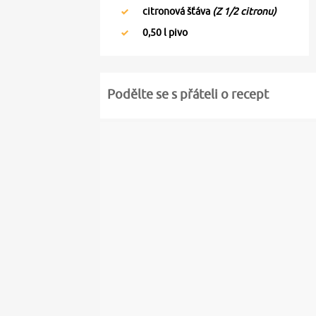
citronová šťáva
(Z 1/2 citronu)
0,50
l pivo
Podělte se s přáteli o recept