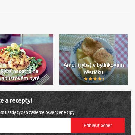
Amur (ryba) v bylinkovém
Ryba naostro na
těstíčku
kapustovém pyré
ce a recepty!
vám každý týden zašleme osvědčené tipy.