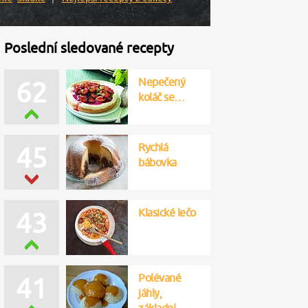
Poslední sledované recepty
Nepečený
62
koláč se…
Rychlá
45
bábovka
Klasické lečo
43
Polévané
41
jáhly,