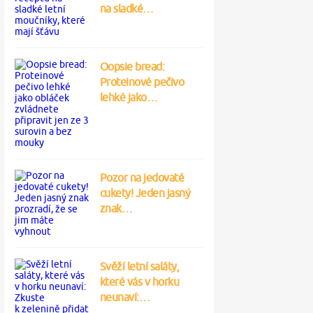
na sladké…
Oopsie bread:
Proteinové pečivo
lehké jako…
Pozor na jedovaté
cukety! Jeden jasný
znak…
Svěží letní saláty,
které vás v horku
neunaví:…