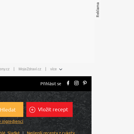
|
|
eny.cz
MojeZdraví.cz
více
Přihlásit se
Vložit recept
Hledat
 ingrediencí
hlé
Sladké
Nejlepší recepty z cukety