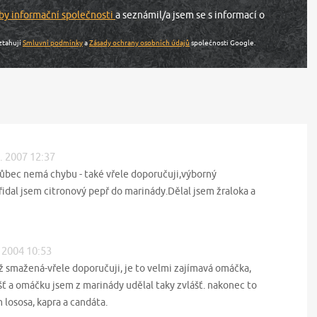
by informační společnosti
a seznámil/a jsem se s informací o
ztahují
Smluvní podmínky
a
Zásady ochrany osobních údajů
společnosti Google.
2. 2007 12:37
bec nemá chybu - také vřele doporučuji,výborný
idal jsem citronový pepř do marinády.Dělal jsem žraloka a
. 2004 10:53
ž smažená-vřele doporučuji, je to velmi zajímavá omáčka,
šť a omáčku jsem z marinády udělal taky zvlášť. nakonec to
m lososa, kapra a candáta.