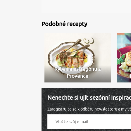
Podobné recepty
Ryba na estragonu z
Provence
Nenechte si ujít sezónní inspira
Zaregistrujte se k odběru newsletteru a my 