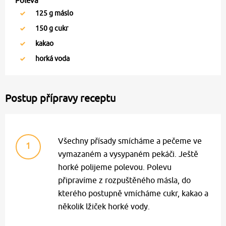
Poleva
125
g máslo
150
g cukr
kakao
horká voda
Postup přípravy receptu
Všechny přísady smícháme a pečeme ve
1
vymazaném a vysypaném pekáči. Ještě
horké polijeme polevou. Polevu
připravíme z rozpuštěného másla, do
kterého postupně vmícháme cukr, kakao a
několik lžiček horké vody.