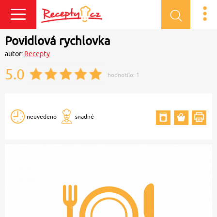
Přihlásit se
Povidlová rychlovka
autor:
Recepty
5.0
hodnotilo:
1
neuvedeno
snadné