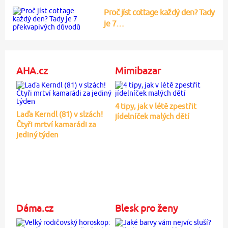
Proč jíst cottage každý den? Tady
je 7…
AHA.cz
Mimibazar
4 tipy, jak v létě zpestřit
Laďa Kerndl (81) v slzách!
jídelníček malých dětí
Čtyři mrtví kamarádi za
jediný týden
Dáma.cz
Blesk pro ženy