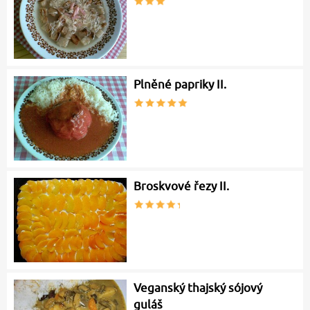
Plněné papriky II.
Broskvové řezy II.
Veganský thajský sójový
guláš