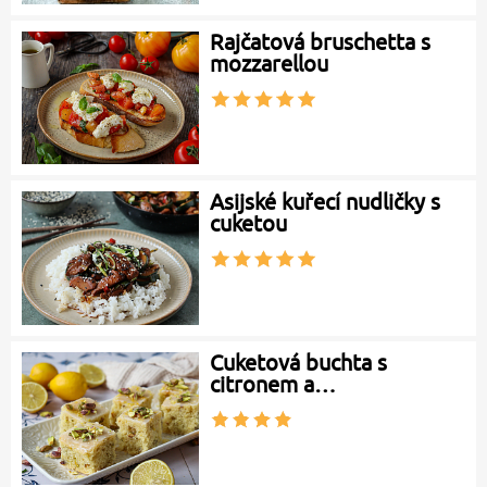
Rajčatová bruschetta s
mozzarellou
Asijské kuřecí nudličky s
cuketou
Cuketová buchta s
citronem a…