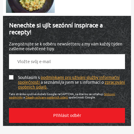
Nenechte si ujít sezónní inspirace a
recepty!
Zaregistrujte se k odběru newsletteru a my vám každý týden
zašleme osvědčené tipy.
Souhlasím s
podmínkami pro užívání služby informační
společnosti
a seznámil/a jsem se s informací o
zpracování
osobních údajů
.
Tato stránka využívá služeb Google reCAPTCHA, na kterou se vztahují
Smluvní
podmínky
a
Zásady ochrany osobních údajů
společnosti Google.