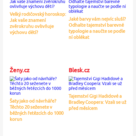
Velký rodičovský horoskop:
Jaké barvy vám nejvíc sluší?
Jak vaše znamení
Odhalte tajemství barevné
zvěrokruhu ovlivňuje
typologie a naučte se podle
výchovu dětí?
ní oblékat
Ženy.cz
Blesk.cz
Tajemství Gigi Hadidové a
Šaty jako od návrháře?
Bradley Coopera: Vzali se už
Těchto 20 seženete v
před měsícem
běžných řetězcích do 1000
korun