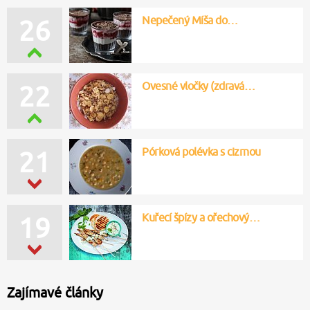
Nepečený Míša do…
26
Ovesné vločky (zdravá…
22
Pórková polévka s cizrnou
21
Kuřecí špízy a ořechový…
19
Zajímavé články