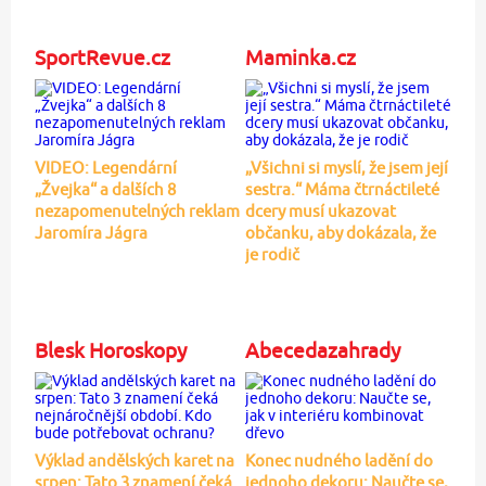
SportRevue.cz
Maminka.cz
VIDEO: Legendární
„Všichni si myslí, že jsem její
„Žvejka“ a dalších 8
sestra.“ Máma čtrnáctileté
nezapomenutelných reklam
dcery musí ukazovat
Jaromíra Jágra
občanku, aby dokázala, že
je rodič
Blesk Horoskopy
Abecedazahrady
Výklad andělských karet na
Konec nudného ladění do
srpen: Tato 3 znamení čeká
jednoho dekoru: Naučte se,