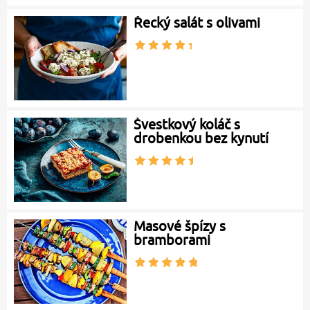
Řecký salát s olivami
Švestkový koláč s
drobenkou bez kynutí
Masové špízy s
bramborami