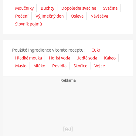
Moučníky
Buchty
Dopolední svačina
Svačina
Pečení
Výjimečný den
Oslava
Návštěva
Slovník pojmů
Použité ingredience v tomto receptu:
Cukr
Hladká mouka
Horká voda
Jedlá soda
Kakao
Máslo
Mléko
Povidla
Skořice
Vejce