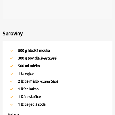
Suroviny
500
g hladká mouka
300
g povidla
švestková
500
ml mléko
1
ks vejce
2
lžíce máslo
rozpuštěné
1
lžíce kakao
1
lžíce skořice
1
lžíce jedlá soda