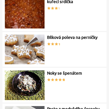
kuřecí srdíčka
Bílková poleva na perníčky
Noky se špenátem
Pesto z medvědího česneku