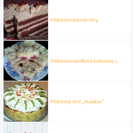
Piškotovo-kávové řezy
Piškotovo-vanilková bublanina s…
Piškotový dort „Malakov“