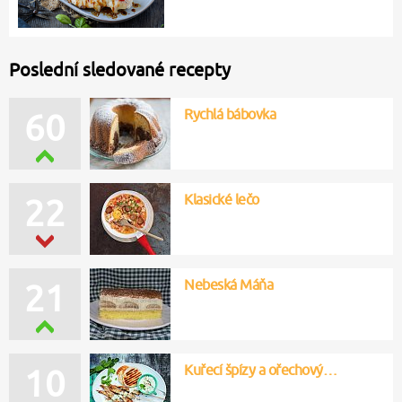
Poslední sledované recepty
Rychlá bábovka
60
Klasické lečo
22
Nebeská Máňa
21
Kuřecí špízy a ořechový…
10