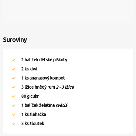
Suroviny
2
balíček dětské piškoty
2
ks kiwi
1
ks ananasový kompot
3
lžíce hnědý rum
2 - 3 lžíce
80
g cukr
1
balíček želatina
světlá
1
ks šlehačka
3
ks žloutek