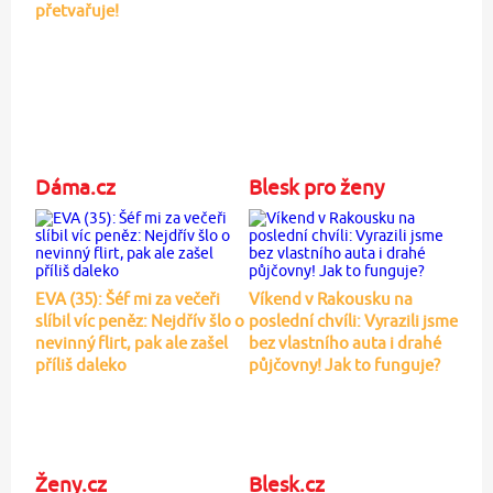
přetvařuje!
Dáma.cz
Blesk pro ženy
EVA (35): Šéf mi za večeři
Víkend v Rakousku na
slíbil víc peněz: Nejdřív šlo o
poslední chvíli: Vyrazili jsme
nevinný flirt, pak ale zašel
bez vlastního auta i drahé
příliš daleko
půjčovny! Jak to funguje?
Ženy.cz
Blesk.cz