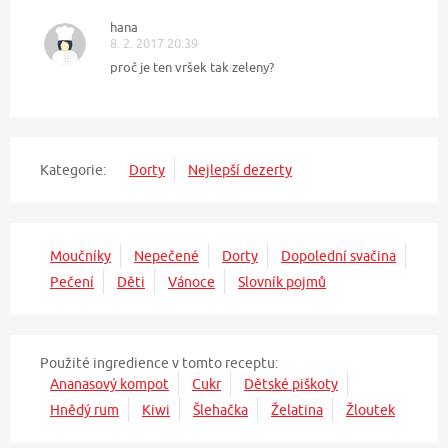
hana
8. 2. 2017 20:39
proč je ten vršek tak zeleny?
Kategorie:
Dorty
Nejlepší dezerty
Moučníky
Nepečené
Dorty
Dopolední svačina
Pečení
Děti
Vánoce
Slovník pojmů
Použité ingredience v tomto receptu:
Ananasový kompot
Cukr
Dětské piškoty
Hnědý rum
Kiwi
Šlehačka
Želatina
Žloutek