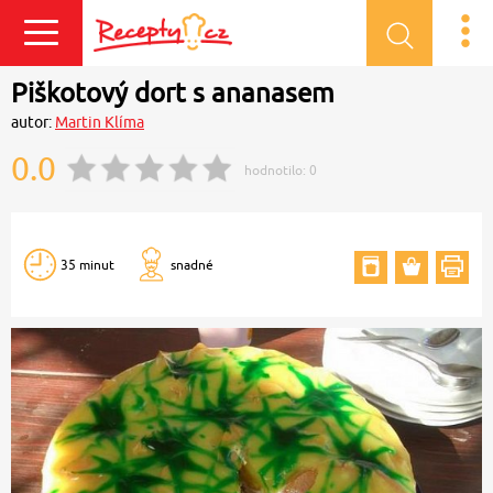
Přihlásit se
Piškotový dort s ananasem
autor:
Martin Klíma
0.0
hodnotilo:
0
35 minut
snadné