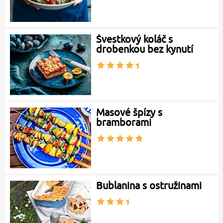
Švestkový koláč s
drobenkou bez kynutí
Masové špízy s
bramborami
Bublanina s ostružinami