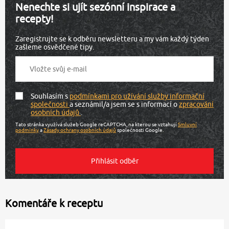
Nenechte si ujít sezónní inspirace a
recepty!
Zaregistrujte se k odběru newsletteru a my vám každý týden
zašleme osvědčené tipy.
Souhlasím s
podmínkami pro užívání služby informační
společnosti
a seznámil/a jsem se s informací o
zpracování
osobních údajů
.
Tato stránka využívá služeb Google reCAPTCHA, na kterou se vztahují
Smluvní
podmínky
a
Zásady ochrany osobních údajů
společnosti Google.
Komentáře k receptu