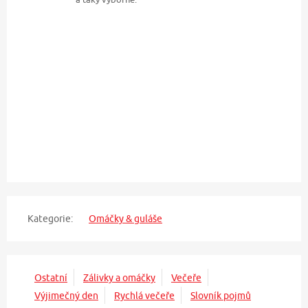
Kategorie:
Omáčky & guláše
Ostatní
Zálivky a omáčky
Večeře
Výjimečný den
Rychlá večeře
Slovník pojmů