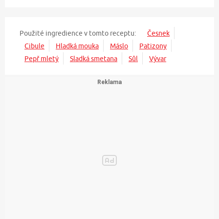
Použité ingredience v tomto receptu:
Česnek
Cibule
Hladká mouka
Máslo
Patizony
Pepř mletý
Sladká smetana
Sůl
Vývar