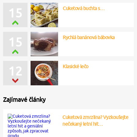
Cuketová buchta s…
15
Rychlá banánová bábovka
15
Klasické lečo
12
Zajímavé články
Cuketová zmrzlina? Vyzkoušejte
nečekaný letní hit…