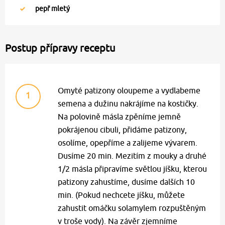
pepř mletý
Postup přípravy receptu
Omyté patizony oloupeme a vydlabeme
1
semena a dužinu nakrájíme na kostičky.
Na polovině másla zpěníme jemně
pokrájenou cibuli, přidáme patizony,
osolíme, opepříme a zalijeme vývarem.
Dusíme 20 min. Mezitím z mouky a druhé
1/2 másla připravíme světlou jíšku, kterou
patizony zahustíme, dusíme dalších 10
min. (Pokud nechcete jíšku, můžete
zahustit omáčku solamylem rozpuštěným
v troše vody). Na závěr zjemníme