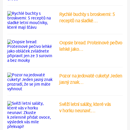
Rychlé buchty s broskvemi: 5
receptů na sladké…
Oopsie bread: Proteinové pečivo
lehké jako…
Pozor na jedovaté cukety! Jeden
jasný znak…
Svěží letní saláty, které vás
v horku neunaví:…