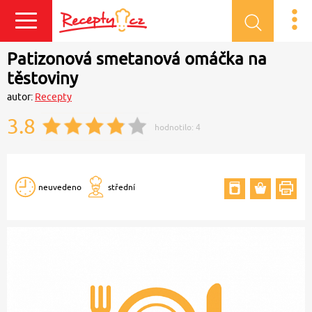
Přihlásit se
Patizonová smetanová omáčka na
těstoviny
autor:
Recepty
3.8
hodnotilo:
4
neuvedeno
střední