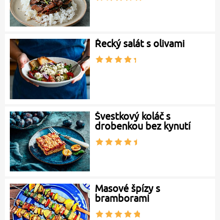
Řecký salát s olivami
Švestkový koláč s
drobenkou bez kynutí
Masové špízy s
bramborami