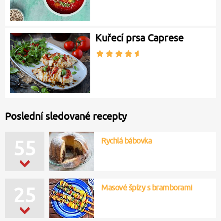
Kuřecí prsa Caprese
Poslední sledované recepty
Rychlá bábovka
55
Masové špízy s bramborami
25