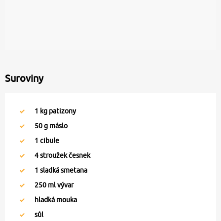
Suroviny
1
kg patizony
50
g máslo
1
cibule
4
stroužek česnek
1
sladká smetana
250
ml vývar
hladká mouka
sůl