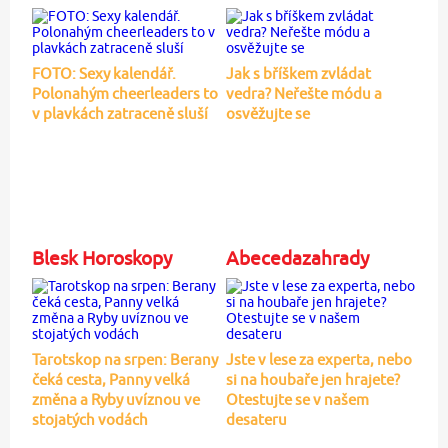
FOTO: Sexy kalendář.
Jak s bříškem zvládat
Polonahým cheerleaders to
vedra? Neřešte módu a
v plavkách zatraceně sluší
osvěžujte se
Blesk Horoskopy
Abecedazahrady
Tarotskop na srpen: Berany
Jste v lese za experta, nebo
čeká cesta, Panny velká
si na houbaře jen hrajete?
změna a Ryby uvíznou ve
Otestujte se v našem
stojatých vodách
desateru