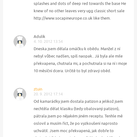
splashes and dots of deep red towards the base He
knew of no other leaves very ugg classic short sale
http://www.socapineurope.co.uk like them.
Adulík
4. 10. 2012 13:54
Dneska jsem dělala omáčku k obědu. Manžel z ní
nebyl vůbec nadšen, spíš naopak.. Já byla ale mile
překvapena, chutnala mi, a pochutnala si na ní i moje
10 měsíční dcera. Určitě to byl zdravý oběd.
ztuin
20. 9. 2012 17:14
Od kamarádky jsem dostala patizon a jelikož jsem
nechtěla dělat klasiku (tedy obalovaný patizon),
pátrala jsem po nějakém jiném receptu. Tenhle mě
oslovil a musím říct, že po vyzkoušení naprosto
uchvátil. Jsem moc překvapená, jak dobře to