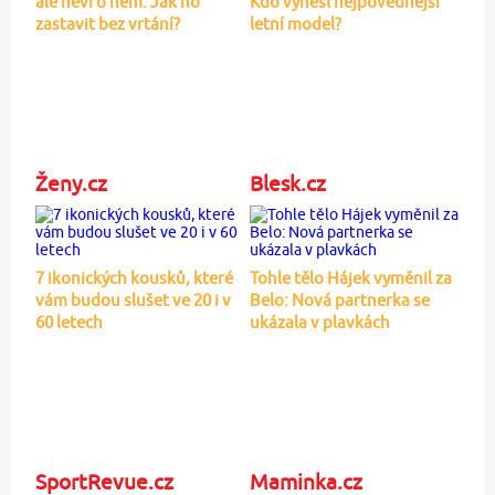
ale neví o něm. Jak ho
Kdo vynesl nejpovednější
zastavit bez vrtání?
letní model?
Ženy.cz
Blesk.cz
7 ikonických kousků, které
Tohle tělo Hájek vyměnil za
vám budou slušet ve 20 i v
Belo: Nová partnerka se
60 letech
ukázala v plavkách
SportRevue.cz
Maminka.cz