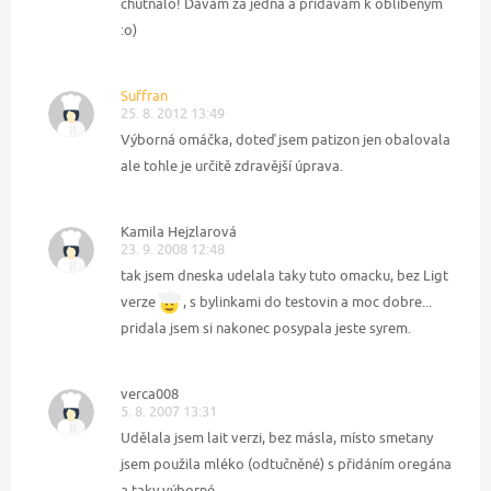
chutnalo! Dávám za jedna a přidávám k oblíbeným
:o)
Suffran
25. 8. 2012 13:49
Výborná omáčka, doteď jsem patizon jen obalovala
ale tohle je určitě zdravější úprava.
Kamila Hejzlarová
23. 9. 2008 12:48
tak jsem dneska udelala taky tuto omacku, bez Ligt
verze
, s bylinkami do testovin a moc dobre...
pridala jsem si nakonec posypala jeste syrem.
verca008
5. 8. 2007 13:31
Udělala jsem lait verzi, bez másla, místo smetany
jsem použila mléko (odtučněné) s přidáním oregána
a taky výborné.