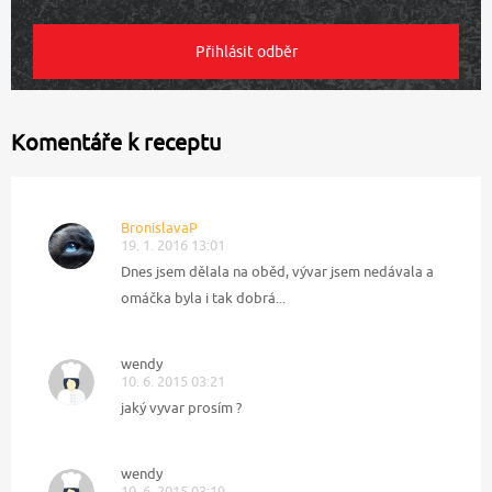
Komentáře k receptu
BronislavaP
19. 1. 2016 13:01
Dnes jsem dělala na oběd, vývar jsem nedávala a
omáčka byla i tak dobrá...
wendy
10. 6. 2015 03:21
jaký vyvar prosím ?
wendy
10. 6. 2015 03:19