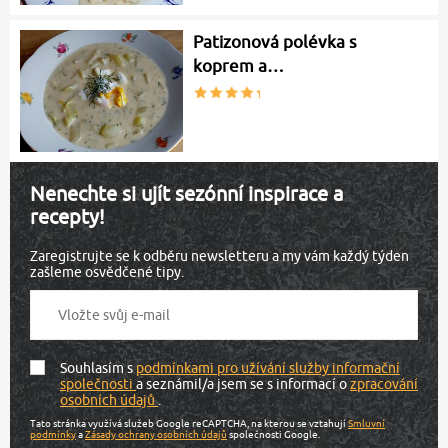
Patizonová polévka s
koprem a…
Nenechte si ujít sezónní inspirace a
recepty!
Zaregistrujte se k odběru newsletteru a my vám každý týden
zašleme osvědčené tipy.
Souhlasím s
podmínkami pro užívání služby informační
společnosti
a seznámil/a jsem se s informací o
zpracování
osobních údajů
.
Tato stránka využívá služeb Google reCAPTCHA, na kterou se vztahují
Smluvní
podmínky
a
Zásady ochrany osobních údajů
společnosti Google.