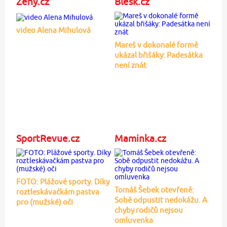
Ženy.cz
Blesk.cz
video Alena Mihulová
Mareš v dokonalé formě
ukázal břišáky: Padesátka
není znát
SportRevue.cz
Maminka.cz
FOTO: Plážové sporty. Díky
Tomáš Šebek otevřeně:
roztleskávačkám pastva
Sobě odpustit nedokážu. A
pro (mužské) oči
chyby rodičů nejsou
omluvenka