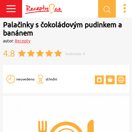
Přihlásit se
Palačinky s čokoládovým pudinkem a
banánem
autor:
Recepty
4.8
hodnotilo:
4
neuvedeno
střední