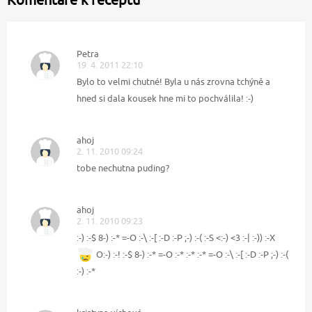
Petra
19. 4. 2011 22:10
Bylo to velmi chutné! Byla u nás zrovna tchýně a
hned si dala kousek hne mi to pochválila! :-)
ahoj
2. 11. 2010 09:24
tobe nechutna puding?
ahoj
2. 11. 2010 09:23
:-) :-$ 8-) :-* =-O :-\ :-[ :-D :-P ;-) :-( :-S <:-) <3 :-| :-)) :-X
O:-) :-! :-$ 8-) :-* =-O :-* :-* :-* =-O :-\ :-[ :-D :-P ;-) :-(
:-) :-*