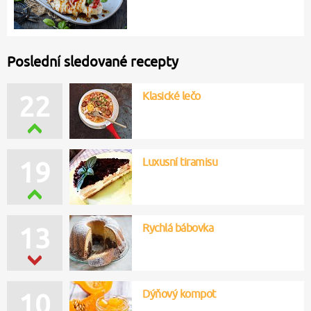
Poslední sledované recepty
Klasické lečo
22
Luxusní tiramisu
19
Rychlá bábovka
13
Dýňový kompot
10