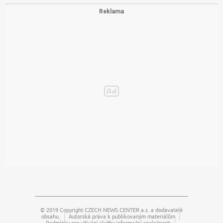
© 2019 Copyright
CZECH NEWS CENTER a.s.
a dodavatelé
obsahu.
Autorská práva k publikovaným materiálům
Podmínky pro užívání služby informační společnosti