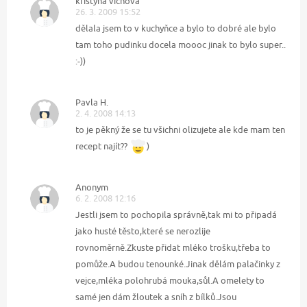
kristyna víchová
26. 3. 2009 15:52
dělala jsem to v kuchyňce a bylo to dobré ale bylo
tam toho pudinku docela moooc jinak to bylo super..
:-))
Pavla H.
2. 4. 2008 14:13
to je pěkný že se tu všichni olizujete ale kde mam ten
recept najít??
)
Anonym
6. 2. 2008 12:16
Jestli jsem to pochopila správně,tak mi to připadá
jako husté těsto,které se nerozlije
rovnoměrně.Zkuste přidat mléko trošku,třeba to
pomůže.A budou tenounké.Jinak dělám palačinky z
vejce,mléka polohrubá mouka,sůl.A omelety to
samé jen dám žloutek a sníh z bílků.Jsou