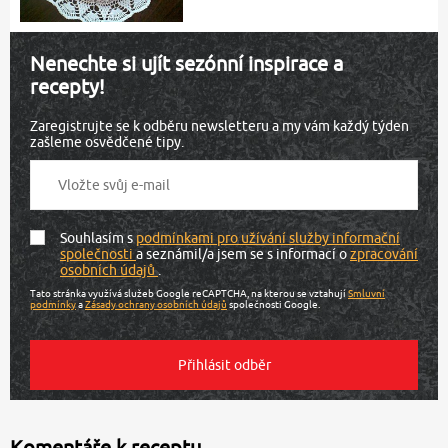
Nenechte si ujít sezónní inspirace a
recepty!
Zaregistrujte se k odběru newsletteru a my vám každý týden
zašleme osvědčené tipy.
Souhlasím s
podmínkami pro užívání služby informační
společnosti
a seznámil/a jsem se s informací o
zpracování
osobních údajů
.
Tato stránka využívá služeb Google reCAPTCHA, na kterou se vztahují
Smluvní
podmínky
a
Zásady ochrany osobních údajů
společnosti Google.
Komentáře k receptu