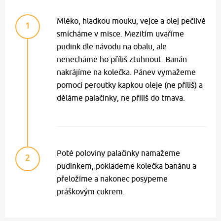
Mléko, hladkou mouku, vejce a olej pečlivě
1
smícháme v misce. Mezitím uvaříme
pudink dle návodu na obalu, ale
nenecháme ho příliš ztuhnout. Banán
nakrájíme na kolečka. Pánev vymažeme
pomocí peroutky kapkou oleje (ne příliš) a
děláme palačinky, ne příliš do tmava.
Poté poloviny palačinky namažeme
2
pudinkem, poklademe kolečka banánu a
přeložíme a nakonec posypeme
práškovým cukrem.