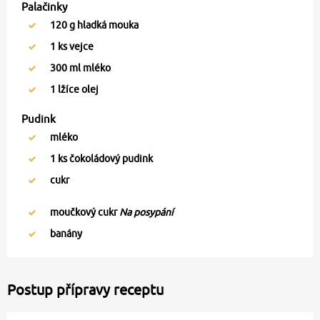
Palačinky
120
g hladká mouka
1
ks vejce
300
ml mléko
1
lžíce olej
Pudink
mléko
1
ks čokoládový pudink
cukr
moučkový cukr
Na posypání
banány
Postup přípravy receptu