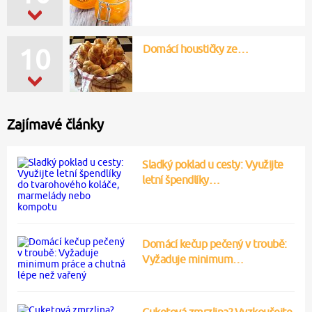
Domácí houstičky ze…
10
Zajímavé články
Sladký poklad u cesty: Využijte
letní špendlíky…
Domácí kečup pečený v troubě:
Vyžaduje minimum…
Cuketová zmrzlina? Vyzkoušejte