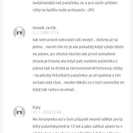
nadýchanější než palačinky.Jo a pro sychr přidám
vždy na špičku nože prdopeče .:-)PS
Honzík Jarčík
5. 2. 2008 17:16
tak sem právě ozkoušel váš recept... dobrej až na
jedno... nevim čim to je ale pokaždý když vyleju těsto
na pánev, po chvilce otočim tak první usmažená
strana je krasna ale když pak sundam palačinku z
pánve tak ta druhá je nerovnomerně hotovoá, místy
- na jakoby hrbolkách palačinky- je až spálená a tim
se kazí celá chut... nevíte někdo co s tim? pomožte mi
když tak radou na email...
Katy
31. 1. 2008 22:00
No Anonymka asi v tom případě neumíí udělat ani ty
blbý palačinky,mně je 15 let a jako udělql ajsem to s