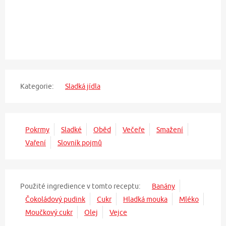
Kategorie:
Sladká jídla
Pokrmy
Sladké
Oběd
Večeře
Smažení
Vaření
Slovník pojmů
Použité ingredience v tomto receptu:
Banány
Čokoládový pudink
Cukr
Hladká mouka
Mléko
Moučkový cukr
Olej
Vejce