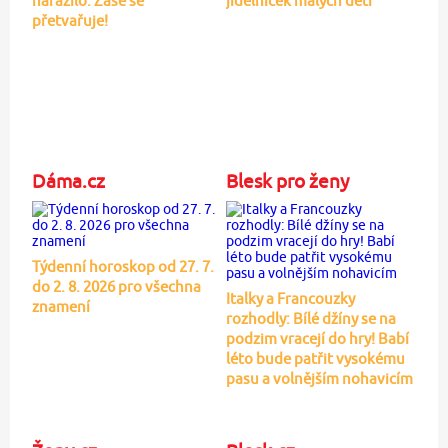
narazilo: Zase se
jídelníček malých dětí
přetvařuje!
Dáma.cz
Blesk pro ženy
Týdenní horoskop od 27. 7.
do 2. 8. 2026 pro všechna
Italky a Francouzky
znamení
rozhodly: Bílé džíny se na
podzim vracejí do hry! Babí
léto bude patřit vysokému
pasu a volnějším nohavicím