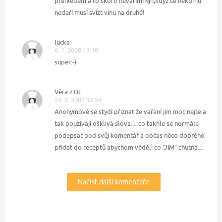
přehledem a to skoro nevařím!Njn,když se někomu
nedaří musí svízt vinu na druhé!
lucka
6. 1. 2008 13:10
super:-)
Věra z Dc
24. 8. 2007 12:54
Anonymové se stydí přiznat že vaření jim moc nejte a
tak pouzívají ošklivá slova.... co takhle se normále
podepsat pod svůj komentář a občas něco dobrého
přidat do receptů abychom věděli co "JIM" chutná....
Načíst další komentáře