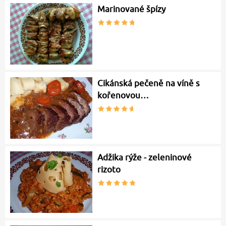
Marinované špízy
Cikánská pečeně na víně s
kořenovou…
Adžika rýže - zeleninové
rizoto