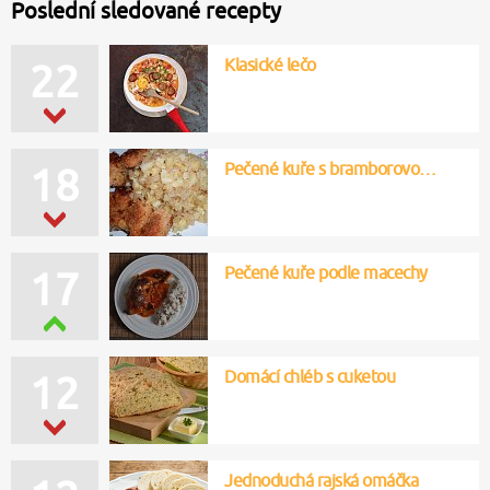
Poslední sledované recepty
Klasické lečo
22
Pečené kuře s bramborovo…
18
Pečené kuře podle macechy
17
Domácí chléb s cuketou
12
Jednoduchá rajská omáčka