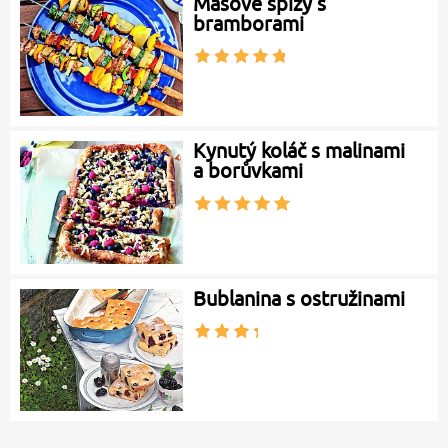
Masové špízy s
bramborami
Kynutý koláč s malinami
a borůvkami
Bublanina s ostružinami