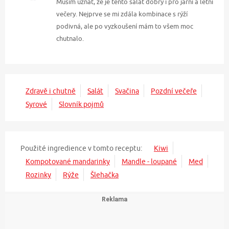
Musím uznat, že je tento salát dobrý i pro jarní a letní
večery. Nejprve se mi zdála kombinace s rýží
podivná, ale po vyzkoušení mám to všem moc
chutnalo.
Zdravě i chutně
Salát
Svačina
Pozdní večeře
Syrové
Slovník pojmů
Použité ingredience v tomto receptu:
Kiwi
Kompotované mandarinky
Mandle - loupané
Med
Rozinky
Rýže
Šlehačka