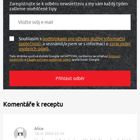
Zaregistrujte se k odběru newsletteru a my vám každý týden
zašleme osvědčené tipy.
Souhlasím s
podmínkami pro užívání služby informační
společnosti
a seznámil/a jsem se s informací o
zpracování
osobních údajů
.
Tato stránka využívá služeb Google reCAPTCHA, na kterou se vztahují
Smluvní
podmínky
a
Zásady ochrany osobních údajů
společnosti Google.
Komentáře k receptu
Alice
18. 6. 2004 22:16