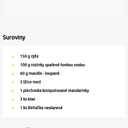
Suroviny
150
g rýže
100
g rozinky
spařené horkou vodou
60
g mandle - loupané
3
lžíce med
1
plechovka kompotované mandarinky
3
ks kiwi
1
ks šlehačka
neslazená