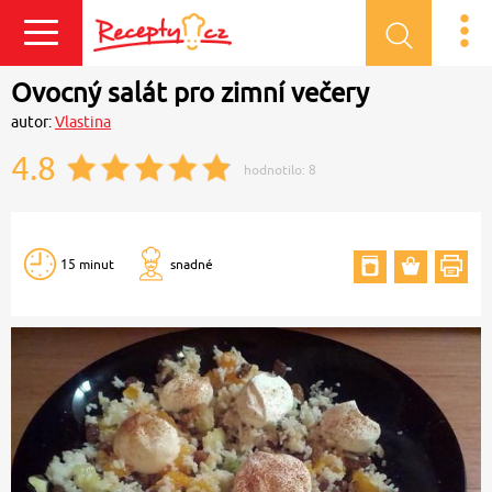
Přihlásit se
Ovocný salát pro zimní večery
autor:
Vlastina
4.8
hodnotilo:
8
15 minut
snadné