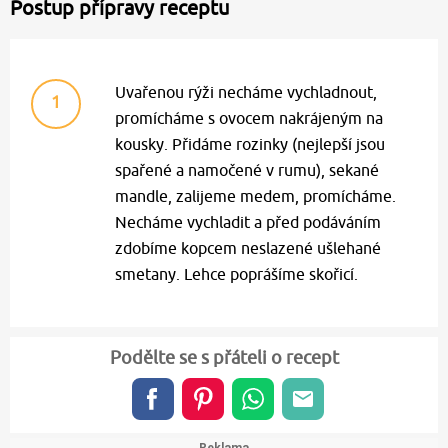
Postup přípravy receptu
Uvařenou rýži necháme vychladnout,
1
promícháme s ovocem nakrájeným na
kousky. Přidáme rozinky (nejlepší jsou
spařené a namočené v rumu), sekané
mandle, zalijeme medem, promícháme.
Necháme vychladit a před podáváním
zdobíme kopcem neslazené ušlehané
smetany. Lehce poprášíme skořicí.
Podělte se s přáteli o recept