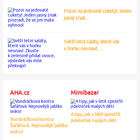
Pozor na jedovaté cukety! Jeden
jasný znak…
Svěží letní saláty, které vás
v horku neunaví:…
AHA.cz
Mimibazar
4 tipy, jak v létě zpestřit
Vondráčková kontra
jídelníček malých dětí
Šafářová: Nejnovější jablko
sváru!