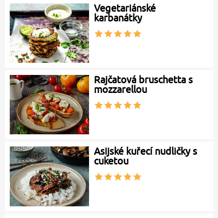
Vegetariánské
karbanátky
Rajčatová bruschetta s
mozzarellou
Asijské kuřecí nudličky s
cuketou