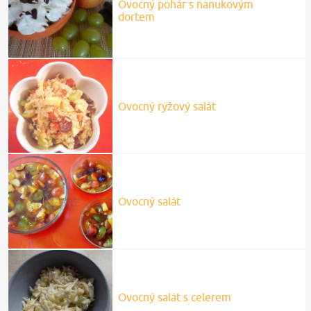
Ovocný pohár s nanukovým
dortem
Ovocný rýžový salát
Ovocný salát
Ovocný salát s celerem