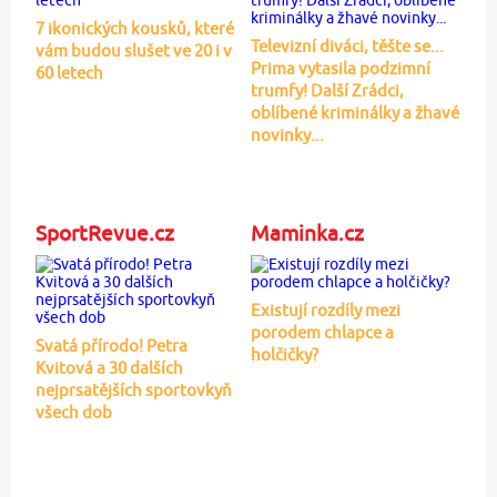
7 ikonických kousků, které
Televizní diváci, těšte se...
vám budou slušet ve 20 i v
Prima vytasila podzimní
60 letech
trumfy! Další Zrádci,
oblíbené kriminálky a žhavé
novinky...
SportRevue.cz
Maminka.cz
Existují rozdíly mezi
porodem chlapce a
Svatá přírodo! Petra
holčičky?
Kvitová a 30 dalších
nejprsatějších sportovkyň
všech dob