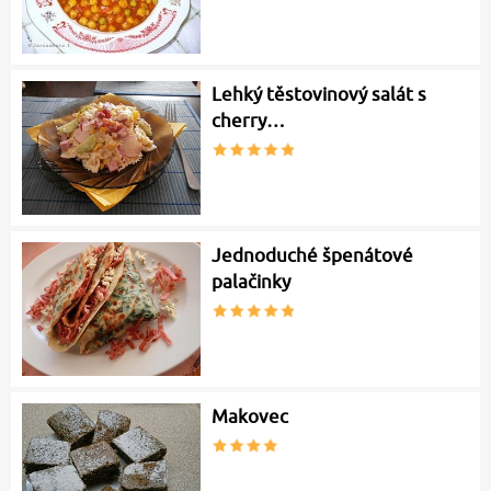
Lehký těstovinový salát s
cherry…
Jednoduché špenátové
palačinky
Makovec