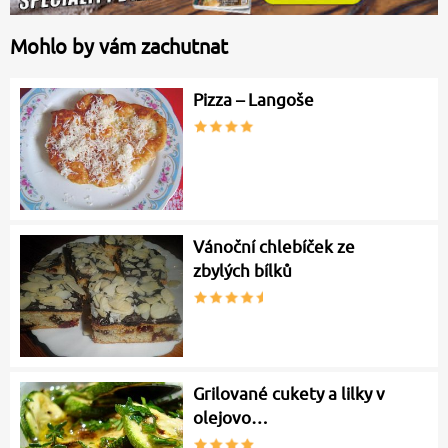
Mohlo by vám zachutnat
Pizza – Langoše
Vánoční chlebíček ze
zbylých bílků
Grilované cukety a lilky v
olejovo…