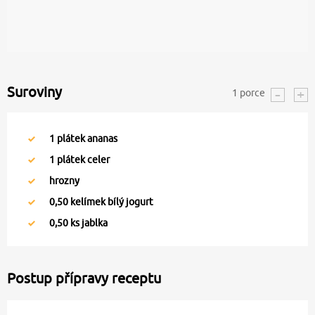
Suroviny
1
porce
1
plátek ananas
1
plátek celer
hrozny
0,50
kelímek bílý jogurt
0,50
ks jablka
Postup přípravy receptu