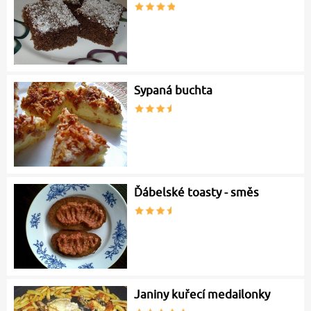
Sypaná buchta
Ďábelské toasty - směs
Janiny kuřecí medailonky