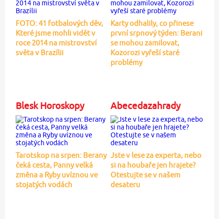
FOTO: 41 fotbalových děv,
Karty odhalily, co přinese
Které jsme mohli vidět v
první srpnový týden: Berani
roce 2014 na mistrovství
se mohou zamilovat,
světa v Brazílii
Kozorozi vyřeší staré
problémy
Blesk Horoskopy
Abecedazahrady
Tarotskop na srpen: Berany
Jste v lese za experta, nebo
čeká cesta, Panny velká
si na houbaře jen hrajete?
změna a Ryby uvíznou ve
Otestujte se v našem
stojatých vodách
desateru