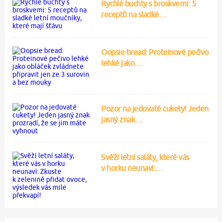
Rychlé buchty s broskvemi: 5
receptů na sladké…
Oopsie bread: Proteinové pečivo
lehké jako…
Pozor na jedovaté cukety! Jeden
jasný znak…
Svěží letní saláty, které vás
v horku neunaví:…