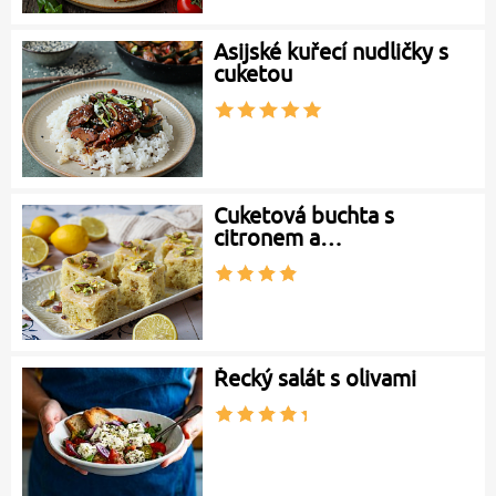
Asijské kuřecí nudličky s
cuketou
Cuketová buchta s
citronem a…
Řecký salát s olivami