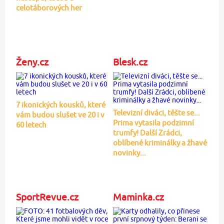
celotáborových her
Ženy.cz
Blesk.cz
7 ikonických kousků, které
Televizní diváci, těšte se...
vám budou slušet ve 20 i v
Prima vytasila podzimní
60 letech
trumfy! Další Zrádci,
oblíbené kriminálky a žhavé
novinky...
SportRevue.cz
Maminka.cz