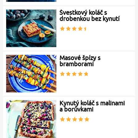
Švestkový koláč s
drobenkou bez kynutí
Masové špízy s
bramborami
Kynutý koláč s malinami
a borůvkami