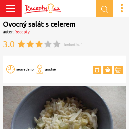
Přihlásit se
Ovocný salát s celerem
autor:
Recepty
3.0
hodnotilo:
1
neuvedeno
snadné