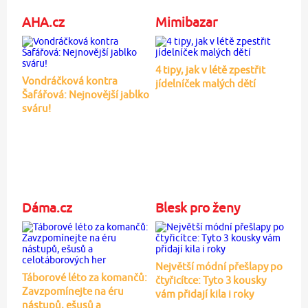
AHA.cz
Mimibazar
4 tipy, jak v létě zpestřit
Vondráčková kontra
jídelníček malých dětí
Šafářová: Nejnovější jablko
sváru!
Dáma.cz
Blesk pro ženy
Největší módní přešlapy po
Táborové léto za komančů:
čtyřicítce: Tyto 3 kousky
Zavzpomínejte na éru
vám přidají kila i roky
nástupů, ešusů a