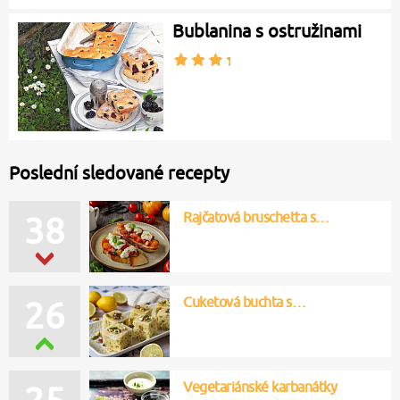
Bublanina s ostružinami
Poslední sledované recepty
Rajčatová bruschetta s…
38
Cuketová buchta s…
26
Vegetariánské karbanátky
25