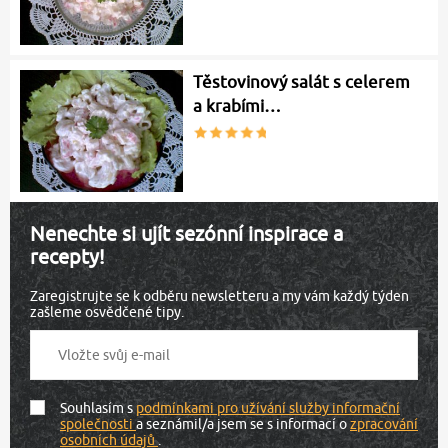
Těstovinový salát s celerem
a krabími…
Nenechte si ujít sezónní inspirace a
recepty!
Zaregistrujte se k odběru newsletteru a my vám každý týden
zašleme osvědčené tipy.
Souhlasím s
podmínkami pro užívání služby informační
společnosti
a seznámil/a jsem se s informací o
zpracování
osobních údajů
.