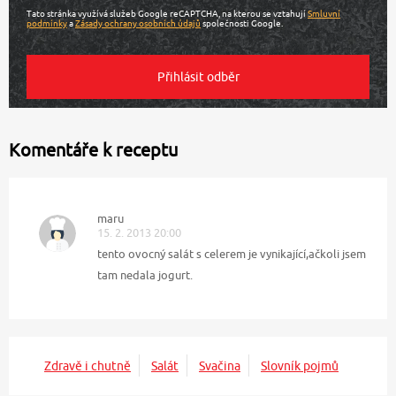
Tato stránka využívá služeb Google reCAPTCHA, na kterou se vztahují
Smluvní
podmínky
a
Zásady ochrany osobních údajů
společnosti Google.
Komentáře k receptu
maru
15. 2. 2013 20:00
tento ovocný salát s celerem je vynikající,ačkoli jsem
tam nedala jogurt.
Zdravě i chutně
Salát
Svačina
Slovník pojmů