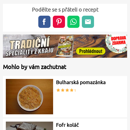
Podělte se s přáteli o recept
Mohlo by vám zachutnat
Bulharská pomazánka
Fofr koláč