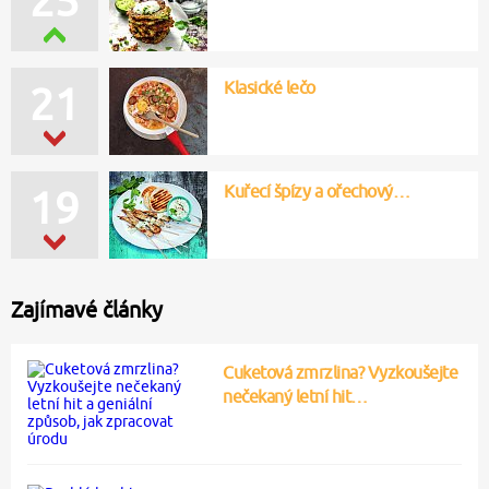
Klasické lečo
21
Kuřecí špízy a ořechový…
19
Zajímavé články
Cuketová zmrzlina? Vyzkoušejte
nečekaný letní hit…