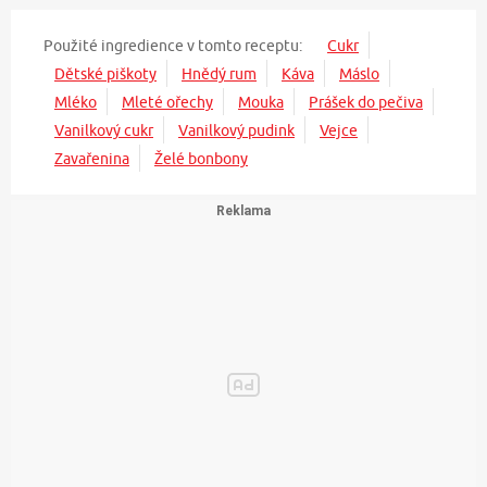
Použité ingredience v tomto receptu:
Cukr
Dětské piškoty
Hnědý rum
Káva
Máslo
Mléko
Mleté ořechy
Mouka
Prášek do pečiva
Vanilkový cukr
Vanilkový pudink
Vejce
Zavařenina
Želé bonbony