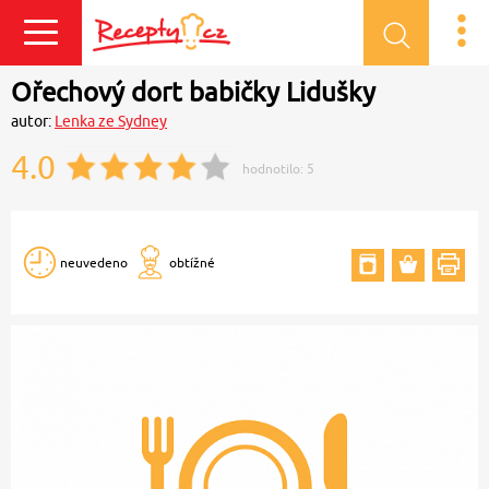
Přihlásit se
Ořechový dort babičky Lidušky
autor:
Lenka ze Sydney
4.0
hodnotilo:
5
neuvedeno
obtížné