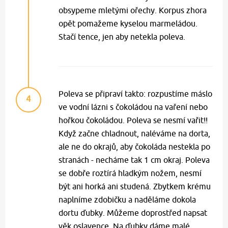
obsypeme mletými ořechy. Korpus zhora
opět pomažeme kyselou marmeládou.
Stačí tence, jen aby netekla poleva.
Poleva se připraví takto: rozpustíme máslo
4
ve vodní lázni s čokoládou na vaření nebo
hořkou čokoládou. Poleva se nesmí vařit!!
Když začne chladnout, naléváme na dorta,
ale ne do okrajů, aby čokoláda nestekla po
stranách - necháme tak 1 cm okraj. Poleva
se dobře roztírá hladkým nožem, nesmí
být ani horká ani studená. Zbytkem krému
naplníme zdobičku a naděláme dokola
dortu ďubky. Můžeme doprostřed napsat
věk oslavence. Na ďubky dáme malé