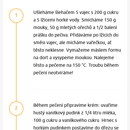
Ušleháme šlehačem 5 vajec s 200 g cukru
1
a 5 lžícemi horké vody. Smícháme 150 g
mouky, 50 g mletých ořechů a 1/2 balení
prášku do pečiva. Přidáváme po lžících do
směsi vajec, ale mícháme vařečkou, ať
těsto neklesne. Vymažeme máslem formu
na dort a vysypeme moukou. Nalejeme
těsto a pečeme na 150 °C. Troubu během
pečení neotvíráme!
Během pečení připravíme krém: uvaříme
2
hustý vanilkový pudink z 1/4 litru mléka,
100 g cukru a vanilkového cukru. Hrnec s
horkým pudinkem postavíme do dřezu se