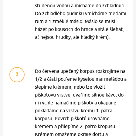
studenou vodou a mícháme do zchladnutí.
Do zchladlého pudinku vmícháme metlami
rum a 1 změklé máslo. Máslo se musí
házet po kouscích do hrnce a stále šlehat,
ať nejsou hrudky, ale hladký krém).
Do červena upečený korpus rozkrojíme na
3
1/2 a části potřeme kyselou marmeládou a
slepíme krémem, nebo lze vložit
piškotovu vrstvu: uvaříme silnou kávu, do
ní rychle namáčíme piškoty a okapané
pokládáme na vrstvu krému 1. patra
korpusu. Povrch piškotů urovnáme
krémem a přilepíme 2. patro kropusu.
Krémem omažeme okraje dortu a