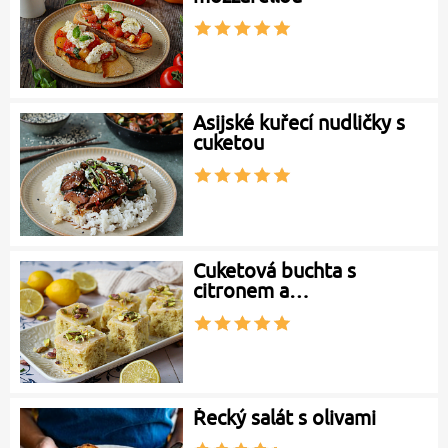
Asijské kuřecí nudličky s
cuketou
Cuketová buchta s
citronem a…
Řecký salát s olivami