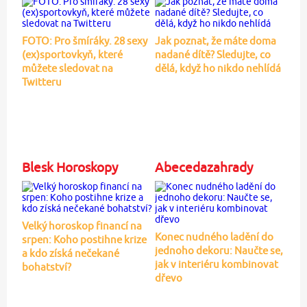
FOTO: Pro šmíráky. 28 sexy
Jak poznat, že máte doma
(ex)sportovkyň, které
nadané dítě? Sledujte, co
můžete sledovat na
dělá, když ho nikdo nehlídá
Twitteru
Blesk Horoskopy
Abecedazahrady
Velký horoskop financí na
Konec nudného ladění do
srpen: Koho postihne krize
jednoho dekoru: Naučte se,
a kdo získá nečekané
jak v interiéru kombinovat
bohatství?
dřevo