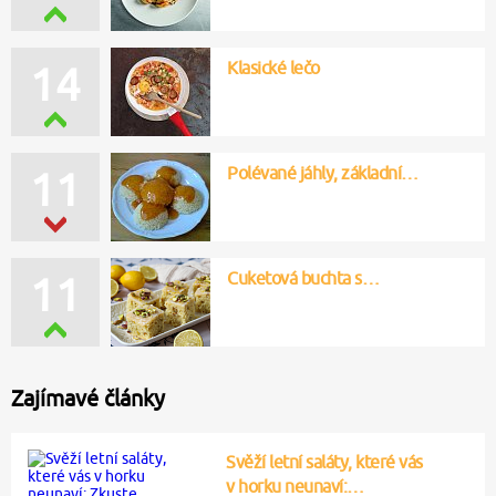
Klasické lečo
14
Polévané jáhly, základní…
11
Cuketová buchta s…
11
Zajímavé články
Svěží letní saláty, které vás
v horku neunaví:…