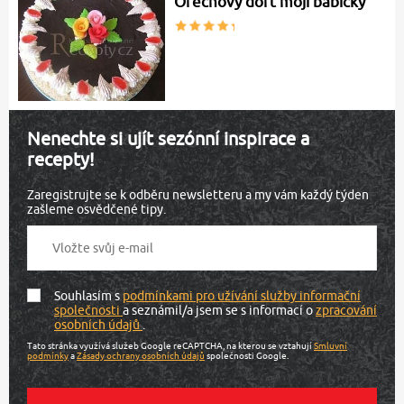
Ořechový dort mojí babičky
Nenechte si ujít sezónní inspirace a
recepty!
Zaregistrujte se k odběru newsletteru a my vám každý týden
zašleme osvědčené tipy.
Souhlasím s
podmínkami pro užívání služby informační
společnosti
a seznámil/a jsem se s informací o
zpracování
osobních údajů
.
Tato stránka využívá služeb Google reCAPTCHA, na kterou se vztahují
Smluvní
podmínky
a
Zásady ochrany osobních údajů
společnosti Google.