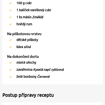
100
g cukr
1
balíček vanilkový cukr
1
ks máslo
Změklé
hnědý rum
Na piškotovou vrstvu
dětské piškoty
káva
silná
Na dokončení dortu
mleté ořechy
zavařenina
Kyselá např. rybízová
želé bonbony
Červené
Postup přípravy receptu