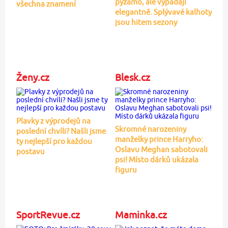
pyžamo, ale vypadají
všechna znamení
elegantně. Splývavé kalhoty
jsou hitem sezony
Ženy.cz
Blesk.cz
Plavky z výprodejů na
Skromné narozeniny
poslední chvíli? Našli jsme
manželky prince Harryho:
ty nejlepší pro každou
Oslavu Meghan sabotovali
postavu
psi! Místo dárků ukázala
figuru
SportRevue.cz
Maminka.cz