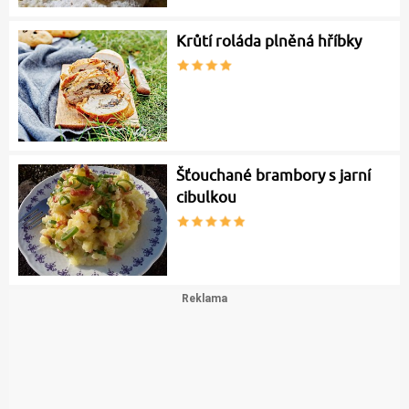
Krůtí roláda plněná hříbky
Šťouchané brambory s jarní
cibulkou