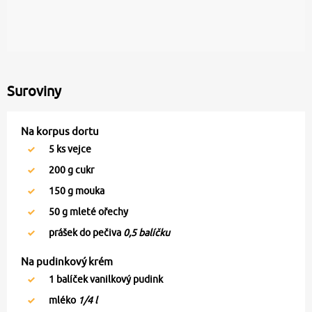
Suroviny
Na korpus dortu
5
ks vejce
200
g cukr
150
g mouka
50
g mleté ořechy
prášek do pečiva
0,5 balíčku
Na pudinkový krém
1
balíček vanilkový pudink
mléko
1/4 l