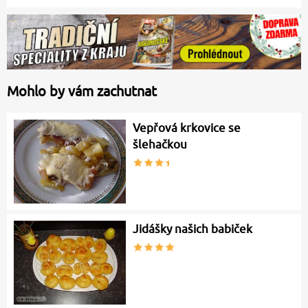
Mohlo by vám zachutnat
Vepřová krkovice se
šlehačkou
Jidášky našich babiček