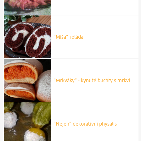
"Míša" roláda
"Mrkváky" - kynuté buchty s mrkví
"Nejen" dekorativní physalis