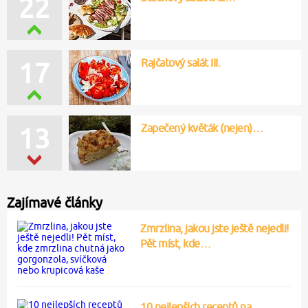
22
Rajčatový salát III.
17
Zapečený květák (nejen)…
13
Zajímavé články
Zmrzlina, jakou jste ještě nejedli!
Pět míst, kde…
10 nejlepších receptů na