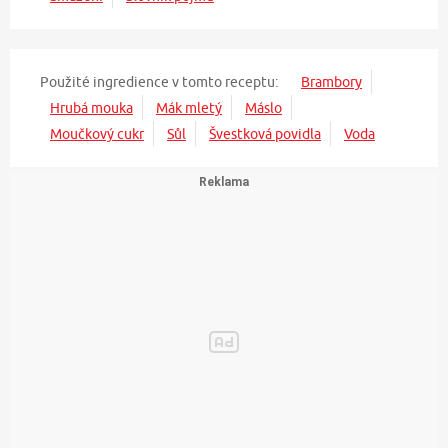
Použité ingredience v tomto receptu:
Brambory
Hrubá mouka
Mák mletý
Máslo
Moučkový cukr
Sůl
Švestková povidla
Voda