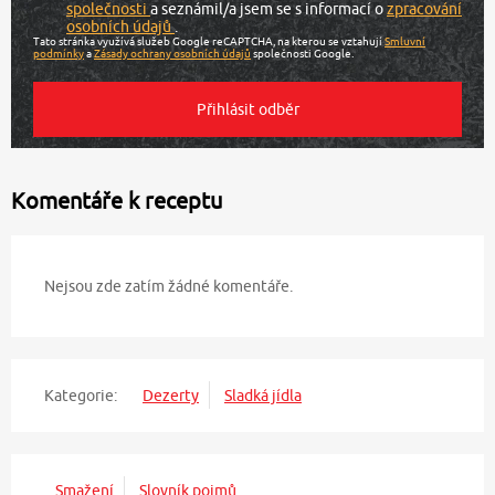
společnosti
a seznámil/a jsem se s informací o
zpracování
osobních údajů
.
Tato stránka využívá služeb Google reCAPTCHA, na kterou se vztahují
Smluvní
podmínky
a
Zásady ochrany osobních údajů
společnosti Google.
Komentáře k receptu
Nejsou zde zatím žádné komentáře.
Kategorie:
Dezerty
Sladká jídla
Smažení
Slovník pojmů