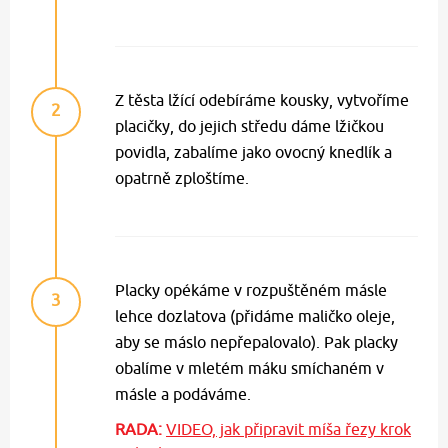
Z těsta lžící odebíráme kousky, vytvoříme
2
placičky, do jejich středu dáme lžičkou
povidla, zabalíme jako ovocný knedlík a
opatrně zploštíme.
Placky opékáme v rozpuštěném másle
3
lehce dozlatova (přidáme maličko oleje,
aby se máslo nepřepalovalo). Pak placky
obalíme v mletém máku smíchaném v
másle a podáváme.
RADA:
VIDEO, jak připravit míša řezy krok