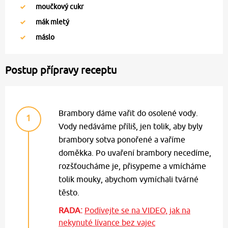
moučkový cukr
mák mletý
máslo
Postup přípravy receptu
Brambory dáme vařit do osolené vody.
1
Vody nedáváme příliš, jen tolik, aby byly
brambory sotva ponořené a vaříme
doměkka. Po uvaření brambory necedíme,
rozšťoucháme je, přisypeme a vmícháme
tolik mouky, abychom vymíchali tvárné
těsto.
RADA:
Podívejte se na VIDEO, jak na
nekynuté lívance bez vajec