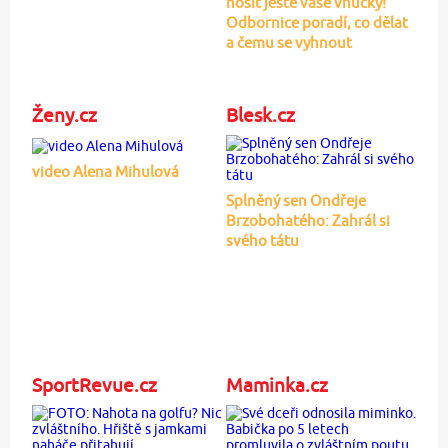
nosit ještě vaše vnučky!
Odbornice poradí, co dělat
a čemu se vyhnout
Ženy.cz
Blesk.cz
video Alena Mihulová
Splněný sen Ondřeje
Brzobohatého: Zahrál si
svého tátu
SportRevue.cz
Maminka.cz