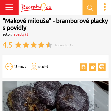
Přihlásit se
"Makové milouše" - bramborové placky
s povidly
autor:
recepty73
4.5
hodnotilo:
15
45 minut
snadné