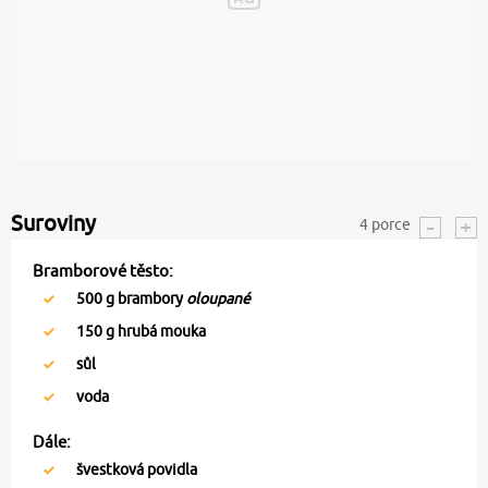
Suroviny
4
porce
Bramborové těsto:
500
g brambory
oloupané
150
g hrubá mouka
sůl
voda
Dále:
švestková povidla