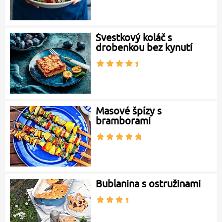
Švestkový koláč s
drobenkou bez kynutí
Masové špízy s
bramborami
Bublanina s ostružinami