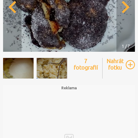
1 / 7
7
Nahrát
fotografií
fotku