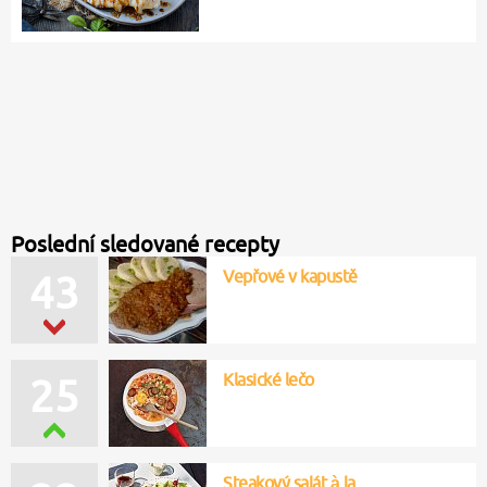
Poslední sledované recepty
Vepřové v kapustě
43
Klasické lečo
25
Steakový salát à la…