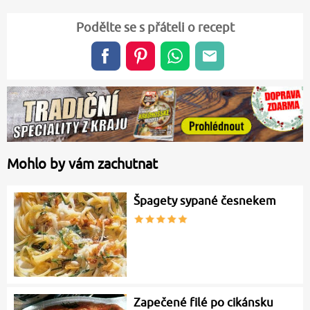
Podělte se s přáteli o recept
Mohlo by vám zachutnat
Špagety sypané česnekem
Zapečené filé po cikánsku