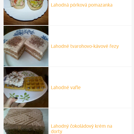
Lahodná pórková pomazanka
Lahodné tvarohovo-kávové řezy
Lahodné vafle
Lahodný čokoládový krém na
dorty