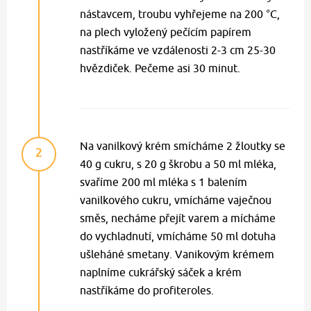
nástavcem, troubu vyhřejeme na 200 °C,
na plech vyložený pečícím papírem
nastříkáme ve vzdálenosti 2-3 cm 25-30
hvězdiček. Pečeme asi 30 minut.
Na vanilkový krém smícháme 2 žloutky se
2
40 g cukru, s 20 g škrobu a 50 ml mléka,
svaříme 200 ml mléka s 1 balením
vanilkového cukru, vmícháme vaječnou
směs, necháme přejít varem a mícháme
do vychladnutí, vmícháme 50 ml dotuha
ušleháné smetany. Vanikovým krémem
naplníme cukrářský sáček a krém
nastříkáme do profiteroles.