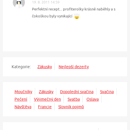
19. 8. 2011 14:59
Perfektní recept... profiterolky krásně naběhly a s
čokoškou byly vynikající
Kategorie:
Zákusky
Nejlepší dezerty
Moučníky
Zákusky
Dopolední svačina
Svačina
Pečení
Výjimečný den
Svatba
Oslava
Návštěva
Francie
Slovník pojmů