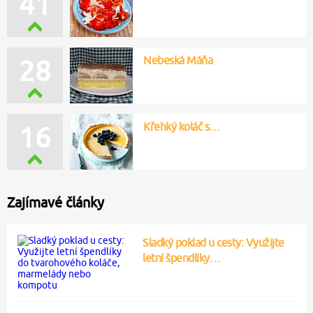
41
Nebeská Máňa
28
Křehký koláč s…
16
Zajímavé články
Sladký poklad u cesty: Využijte
letní špendlíky…