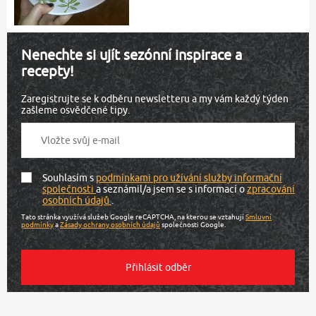
Nenechte si ujít sezónní inspirace a
recepty!
Zaregistrujte se k odběru newsletteru a my vám každý týden
zašleme osvědčené tipy.
Souhlasím s
podmínkami pro užívání služby informační
společnosti
a seznámil/a jsem se s informací o
zpracování
osobních údajů
.
Tato stránka využívá služeb Google reCAPTCHA, na kterou se vztahují
Smluvní
podmínky
a
Zásady ochrany osobních údajů
společnosti Google.