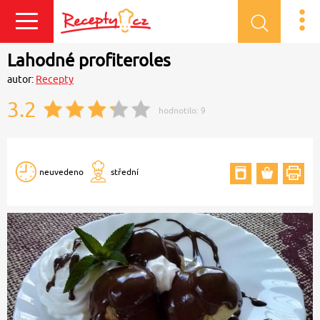
Přihlásit se
Lahodné profiteroles
autor:
Recepty
3.2
hodnotilo:
9
neuvedeno
střední