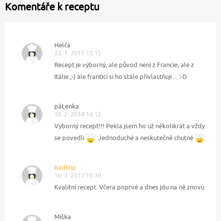
Komentáře k receptu
Helča
23. 1. 2015 15:15
Recept je výborný, ale původ není z Francie, ale z
Itálie ;-) ale frantici si ho stále přivlastňuji ... :-D
páLenka
18. 2. 2014 14:12
Výborný recept!!! Pekla jsem ho už několikrát a vždy
se povedli
Jednoduché a neskutečně chutné
badtrip
16. 7. 2013 16:30
Kvalitní recept. Včera poprvé a dnes jdu na ně znovu.
Miška