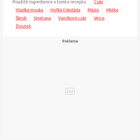
Použité ingredience v tomto receptu:
Cukr
Hladká mouka
Hořká čokoláda
Máslo
Mléko
Škrob
Smetana
Vanilkový cukr
Vejce
Žloutek