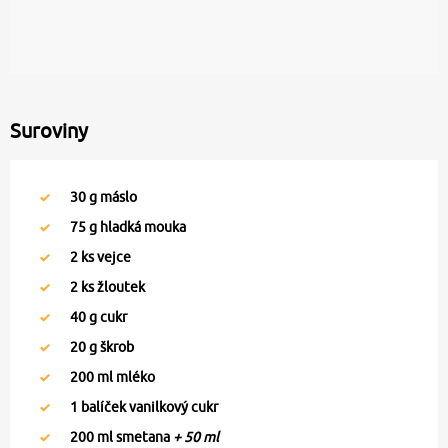
Suroviny
30
g máslo
75
g hladká mouka
2
ks vejce
2
ks žloutek
40
g cukr
20
g škrob
200
ml mléko
1
balíček vanilkový cukr
200
ml smetana
+ 50 ml