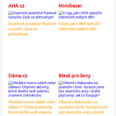
AHA.cz
Mimibazar
Dojemné poselství Pavlové
4 tipy, jak v létě zpestřit
narazilo: Zase se
jídelníček malých dětí
přetvařuje!
Dáma.cz
Blesk pro ženy
Hledáte novou vášeň nebo
Víkend v Rakousku na
zábavu? Objevte aktivity,
poslední chvíli: Vyrazili jsme
které skvěle sedí vašemu
bez vlastního auta i drahé