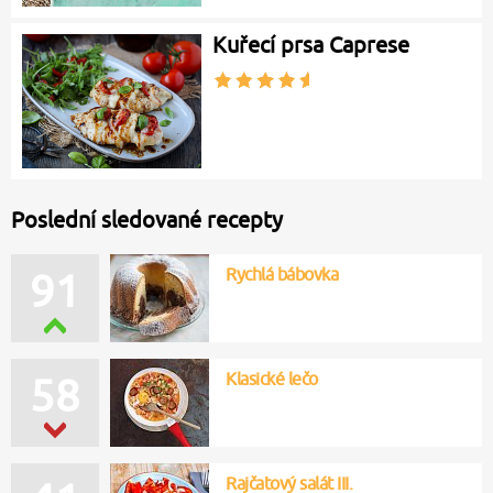
Kuřecí prsa Caprese
Poslední sledované recepty
Rychlá bábovka
91
Klasické lečo
58
Rajčatový salát III.