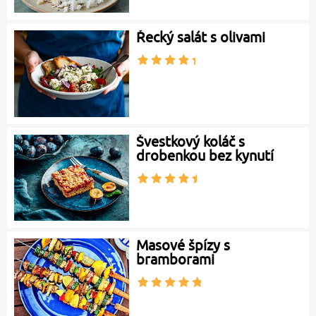
Řecký salát s olivami
Švestkový koláč s
drobenkou bez kynutí
Masové špízy s
bramborami