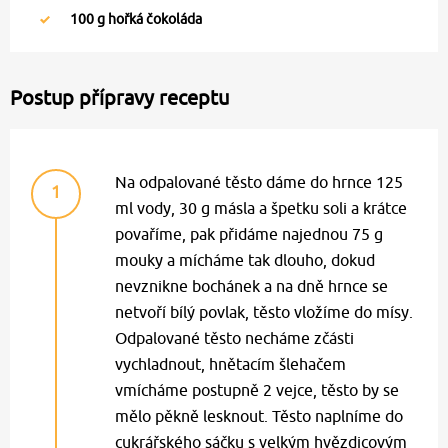
100
g hořká čokoláda
Postup přípravy receptu
Na odpalované těsto dáme do hrnce 125
1
ml vody, 30 g másla a špetku soli a krátce
povaříme, pak přidáme najednou 75 g
mouky a mícháme tak dlouho, dokud
nevznikne bochánek a na dně hrnce se
netvoří bílý povlak, těsto vložíme do mísy.
Odpalované těsto necháme zčásti
vychladnout, hnětacím šlehačem
vmícháme postupně 2 vejce, těsto by se
mělo pěkně lesknout. Těsto naplníme do
cukrářského sáčku s velkým hvězdicovým