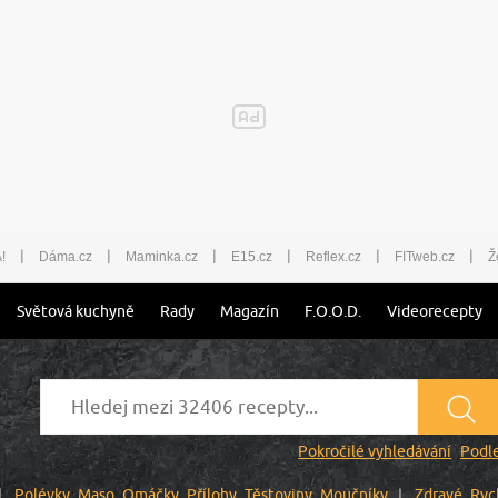
|
|
|
|
|
|
!
Dáma.cz
Maminka.cz
E15.cz
Reflex.cz
FITweb.cz
Ž
Světová kuchyně
Rady
Magazín
F.O.O.D.
Videorecepty
Pokročilé vyhledávání
Podle
Polévky
Maso
Omáčky
Přílohy
Těstoviny
Moučníky
Zdravé
Ryc