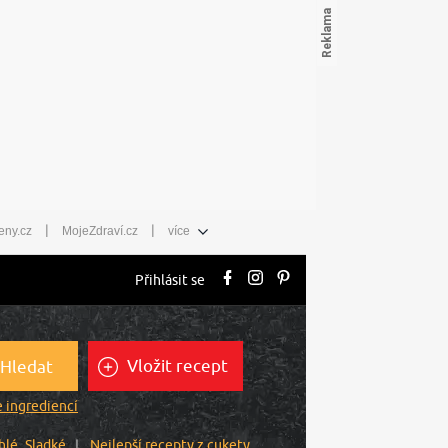
|
|
eny.cz
MojeZdraví.cz
více
Přihlásit se
Vložit recept
Hledat
 ingrediencí
hlé
Sladké
Nejlepší recepty z cukety