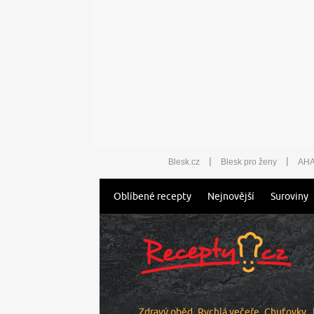
|
|
Blesk.cz
Blesk pro ženy
AHA
Oblíbené recepty
Nejnovější
Suroviny
Zdravý oběd
Rychlá večeře
Chuťovky