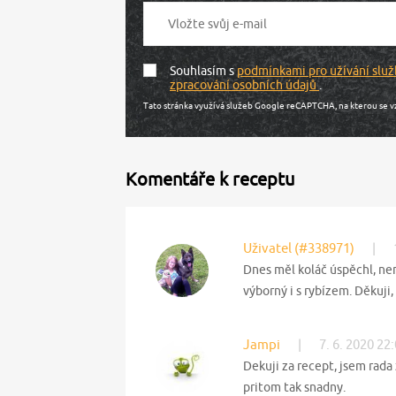
Souhlasím s
podmínkami pro užívání služ
zpracování osobních údajů
.
Tato stránka využívá služeb Google reCAPTCHA, na kterou se v
Komentáře k receptu
Uživatel (#338971)
|
Dnes měl koláč úspěchl, nen
výborný i s rybízem. Děkuji
Jampi
|
7. 6. 2020 22
Dekuji za recept, jsem rada 
pritom tak snadny.