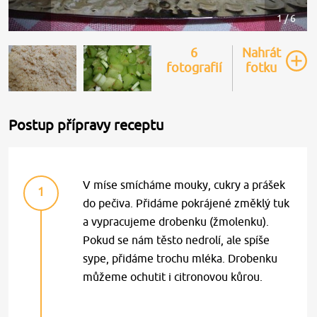
1 / 6
6
Nahrát
fotografií
fotku
Postup přípravy receptu
V míse smícháme mouky, cukry a prášek
1
do pečiva. Přidáme pokrájené změklý tuk
a vypracujeme drobenku (žmolenku).
Pokud se nám těsto nedrolí, ale spíše
sype, přidáme trochu mléka. Drobenku
můžeme ochutit i citronovou kůrou.