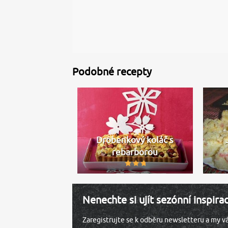
Podobné recepty
Drobenkový koláč s
rebarborou
Nenechte si ujít sezónní inspira
Zaregistrujte se k odběru newsletteru a my 