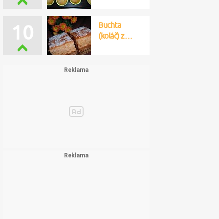
Buchta
10
(koláč) z…