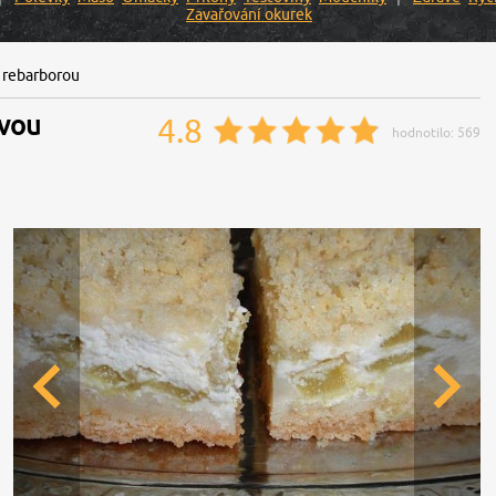
Zavařování okurek
 rebarborou
ovou
4.8
hodnotilo:
569