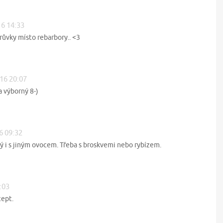
16 14:33
růvky místo rebarbory.. <3
016 20:07
a výborný 8-)
16 09:32
ý i s jiným ovocem. Třeba s broskvemi nebo rybízem.
:03
cept.