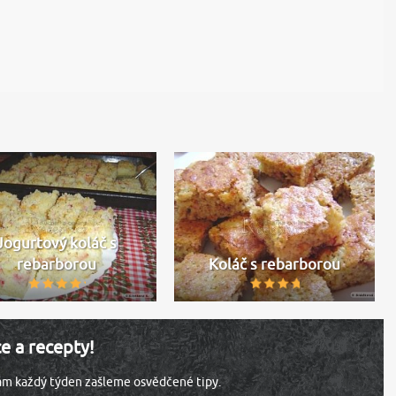
Jogurtový koláč s
rebarborou
Koláč s rebarborou
ce a recepty!
vám každý týden zašleme osvědčené tipy.