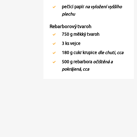
pečící papír
na vyložení vyššího
plechu
Rebarborový tvaroh
750
g měkký tvaroh
3
ks vejce
180
g cukr krupice
dle chuti, cca
500
g rebarbora
očištěná a
pokrájená, cca