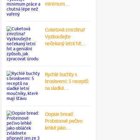
minimum…
Cuketová zmrzlina?
Vyzkoušejte
nečekaný letní hit…
Rychlé buchty s
broskvemi: 5 receptů
na sladké…
Oopsie bread:
Proteinové pečivo
lehké jako…