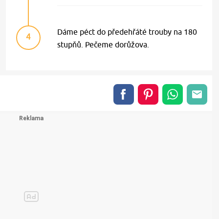
Dáme péct do předehřáté trouby na 180
4
stupňů. Pečeme dorůžova.