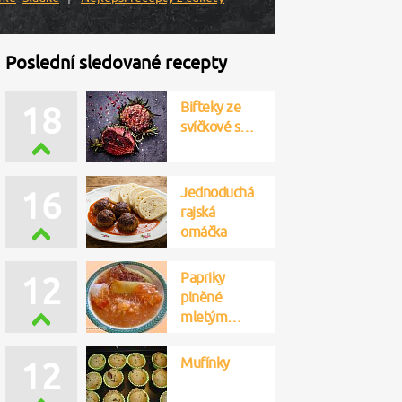
Poslední sledované recepty
Bifteky ze
18
svíčkové s…
Jednoduchá
16
rajská
omáčka
Papriky
12
plněné
mletým…
Mufínky
12