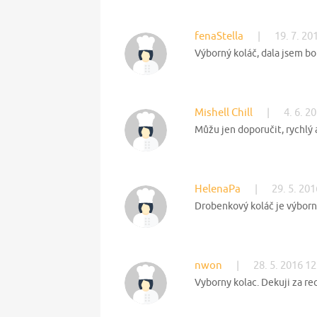
fenaStella
|
19. 7. 20
Výborný koláč, dala jsem bo
Mishell Chill
|
4. 6. 2
Můžu jen doporučit, rychlý 
HelenaPa
|
29. 5. 20
Drobenkový koláč je výborn
nwon
|
28. 5. 2016 12
Vyborny kolac. Dekuji za re