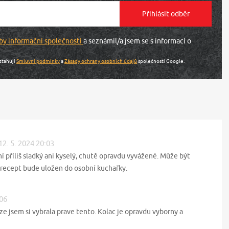
by informační společnosti
a seznámil/a jsem se s informací o
ztahují
Smluvní podmínky
a
Zásady ochrany osobních údajů
společnosti Google.
12. 5. 2024 20:03
í příliš sladký ani kyselý, chutě opravdu vyvážené. Může být
, recept bude uložen do osobní kuchařky.
:06
ze jsem si vybrala prave tento. Kolac je opravdu vyborny a