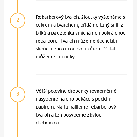
Rebarborový tvaroh: žloutky vyšleháme s
2
cukrem a tvarohem, přidáme tuhý sníh z
bílků a pak zlehka vmícháme i pokrájenou
rebarboru. Tvaroh můžeme dochutit i
skořicí nebo citronovou kůrou. Přidat
můžeme i rozinky.
Větší polovinu drobenky rovnoměrně
3
nasypeme na dno pekáče s pečícím
papírem. Na tu nalijeme rebarborový
tvaroh a ten posypeme zbylou
drobenkou.