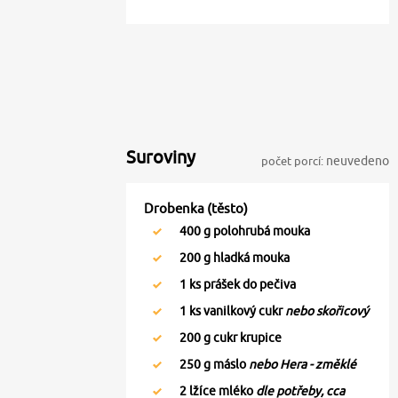
Suroviny
počet porcí:
neuvedeno
Drobenka (těsto)
400
g polohrubá mouka
200
g hladká mouka
1
ks prášek do pečiva
1
ks vanilkový cukr
nebo skořicový
200
g cukr krupice
250
g máslo
nebo Hera - změklé
2
lžíce mléko
dle potřeby, cca