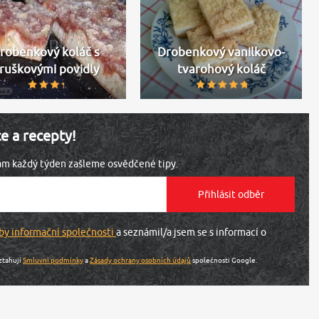
robenkový koláč s
Drobenkový vanilkovo-
ruškovými povidly
tvarohový koláč
ce a recepty!
vám každý týden zašleme osvědčené tipy.
by informační společnosti
a seznámil/a jsem se s informací o
ztahují
Smluvní podmínky
a
Zásady ochrany osobních údajů
společnosti Google.