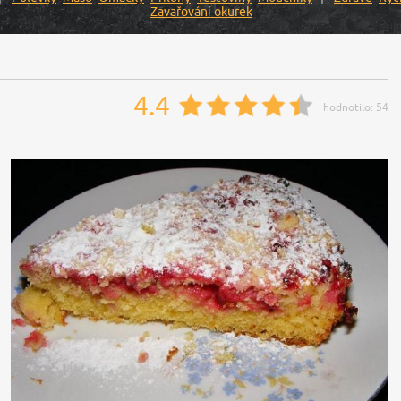
Zavařování okurek
4.4
hodnotilo:
54