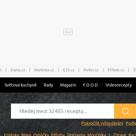
|
|
|
|
|
|
!
Dáma.cz
Maminka.cz
E15.cz
Reflex.cz
FITweb.cz
Ž
Světová kuchyně
Rady
Magazín
F.O.O.D.
Videorecepty
Pokročilé vyhledávání
Podle
Polévky
Maso
Omáčky
Přílohy
Těstoviny
Moučníky
Zdravé
Ryc