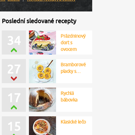
Poslední sledované recepty
Prázdninový
34
dort s
ovocem
Bramborové
27
placky s…
Rychlá
17
bábovka
Klasické lečo
15