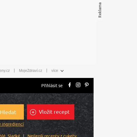
|
|
eny.cz
MojeZdraví.cz
více
Přihlásit se
Vložit recept
Hledat
 ingrediencí
hlé
Sladké
Nejlepší recepty z cukety