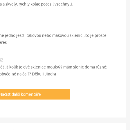
 a skvely, rychly kolac potesil vsechny J.
lne jedno jestli takovou nebo makovou sklenici, to je proste
eres
42
tlit kolik je dvě sklenice mouky?? mám slenic doma různé:
obyčejné na čaj?? Děkuji Jindra
Načíst další komentáře