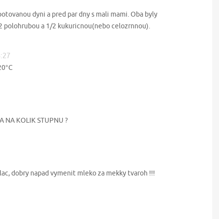
otovanou dyni a pred par dny s mali mami. Oba byly
 polohrubou a 1/2 kukuricnou(nebo celozrnnou).
5:27
220°C
! A NA KOLIK STUPNU ?
lac, dobry napad vymenit mleko za mekky tvaroh !!!