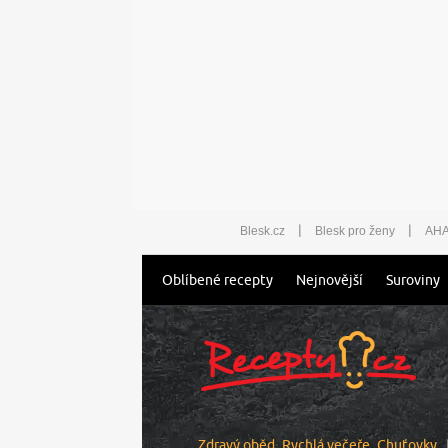
|
|
Blesk.cz
Blesk pro ženy
AHA
Oblíbené recepty
Nejnovější
Suroviny
Zdravý oběd
Rychlá večeře
Chuťovky