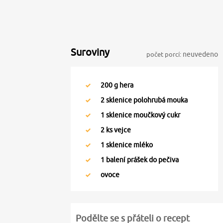
Suroviny
počet porcí:
neuvedeno
200
g hera
2
sklenice polohrubá mouka
1
sklenice moučkový cukr
2
ks vejce
1
sklenice mléko
1
balení prášek do pečiva
ovoce
Podělte se s přáteli o recept