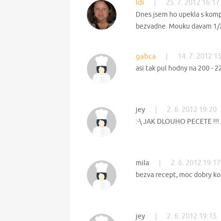
Idi
|
25. 7. 2012 16:17
Dnes jsem ho upekla s komp
bezvadne. Mouku davam 1/2
gabca
|
14. 7. 2012 1
asi tak pul hodny na 200 - 
|
2. 6. 2012 19:20
jey
:-\ JAK DLOUHO PECETE !!
|
2. 6. 2012 19:17
mila
bezva recept, moc dobry ko
|
2. 6. 2012 19:15
jey