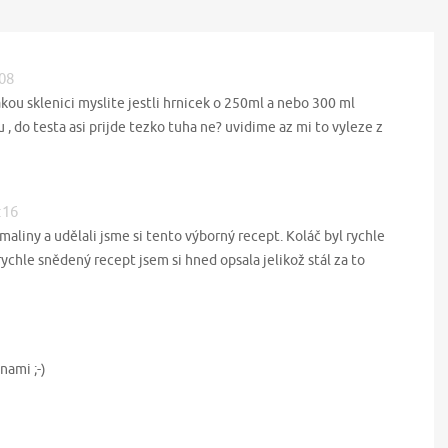
:08
akou sklenici myslite jestli hrnicek o 250ml a nebo 300 ml
u , do testa asi prijde tezko tuha ne? uvidime az mi to vyleze z
:16
maliny a udělali jsme si tento výborný recept. Koláč byl rychle
rychle snědený recept jsem si hned opsala jelikož stál za to
nami ;-)