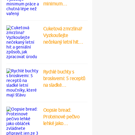
minimum…
Cuketová zmrzlina?
Vyzkoušejte
nečekaný letní hit…
Rychlé buchty s
broskvemi: 5 receptů
na sladké…
Oopsie bread:
Proteinové pečivo
lehké jako…