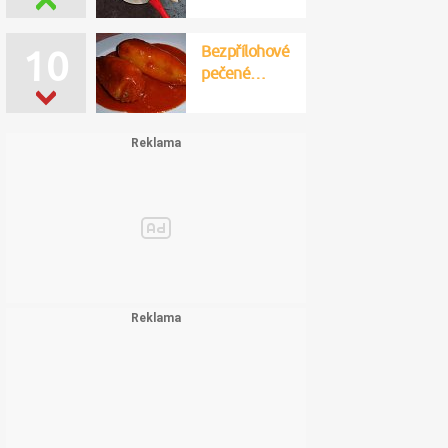
Bezpřílohové
10
pečené…