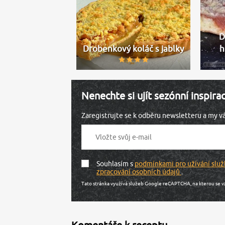
D
Drobenkový koláč s jablky
h
Nenechte si ujít sezónní inspira
Zaregistrujte se k odběru newsletteru a my 
Souhlasím s
podmínkami pro užívání služ
zpracování osobních údajů
.
Tato stránka využívá služeb Google reCAPTCHA, na kterou se v