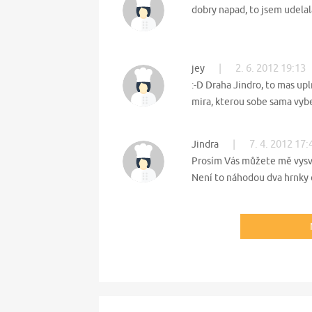
dobry napad, to jsem udelala
|
2. 6. 2012 19:13
jey
:-D Draha Jindro, to mas up
mira, kterou sobe sama vyb
|
7. 4. 2012 17:
Jindra
Prosím Vás můžete mě vysvě
Není to náhodou dva hrnky 