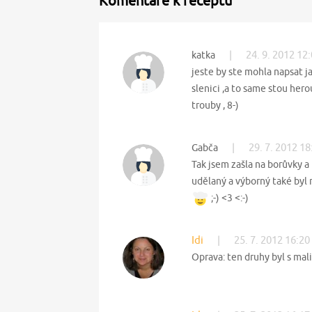
Komentáře k receptu
|
24. 9. 2012 12
katka
jeste by ste mohla napsat j
slenici ,a to same stou hero
trouby , 8-)
|
29. 7. 2012 18
Gabča
Tak jsem zašla na borůvky a 
udělaný a výborný také byl 
;-) <3 <:-)
Idi
|
25. 7. 2012 16:20
Oprava: ten druhy byl s mali