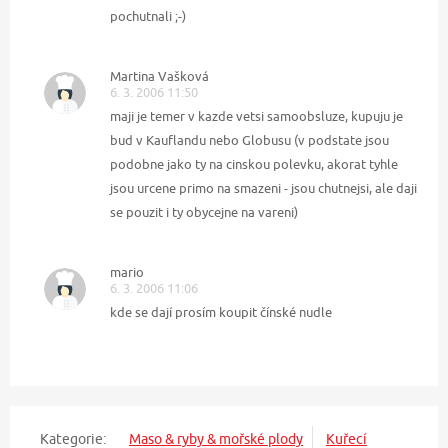
pochutnali ;-)
Martina Vašková
6. 3. 2006 11:50
maji je temer v kazde vetsi samoobsluze, kupuju je
bud v Kauflandu nebo Globusu (v podstate jsou
podobne jako ty na cinskou polevku, akorat tyhle
jsou urcene primo na smazeni - jsou chutnejsi, ale daji
se pouzit i ty obycejne na vareni)
mario
6. 3. 2006 11:06
kde se dají prosím koupit čínské nudle
Kategorie:
Maso & ryby & mořské plody
Kuřecí