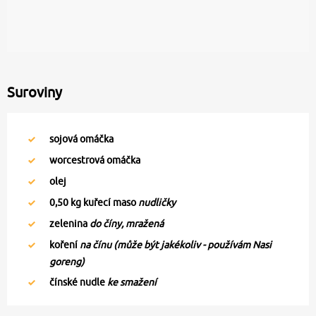
Suroviny
sojová omáčka
worcestrová omáčka
olej
0,50
kg kuřecí maso
nudličky
zelenina
do číny, mražená
koření
na čínu (může být jakékoliv - používám Nasi
goreng)
čínské nudle
ke smažení