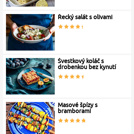
Řecký salát s olivami
Švestkový koláč s
drobenkou bez kynutí
Masové špízy s
bramborami