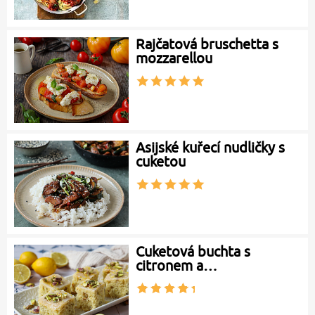
Rajčatová bruschetta s
mozzarellou
Asijské kuřecí nudličky s
cuketou
Cuketová buchta s
citronem a…