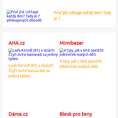
Proč jíst cottage každý den? Tady
je 7…
AHA.cz
Mimibazar
4 tipy, jak v létě zpestřit
Laďa Kerndl (81) v slzách!
jídelníček malých dětí
Čtyři mrtví kamarádi za
jediný týden
Dáma.cz
Blesk pro ženy