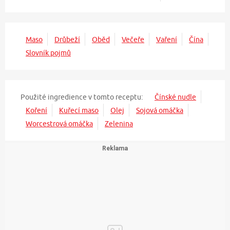
Maso
Drůbeží
Oběd
Večeře
Vaření
Čína
Slovník pojmů
Použité ingredience v tomto receptu:
Čínské nudle
Koření
Kuřecí maso
Olej
Sojová omáčka
Worcestrová omáčka
Zelenina