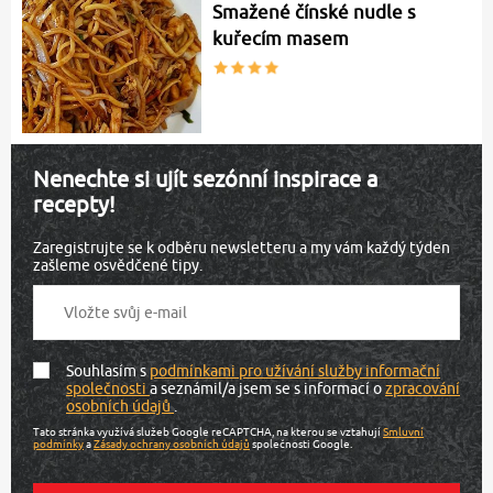
Smažené čínské nudle s
kuřecím masem
Nenechte si ujít sezónní inspirace a
recepty!
Zaregistrujte se k odběru newsletteru a my vám každý týden
zašleme osvědčené tipy.
Souhlasím s
podmínkami pro užívání služby informační
společnosti
a seznámil/a jsem se s informací o
zpracování
osobních údajů
.
Tato stránka využívá služeb Google reCAPTCHA, na kterou se vztahují
Smluvní
podmínky
a
Zásady ochrany osobních údajů
společnosti Google.