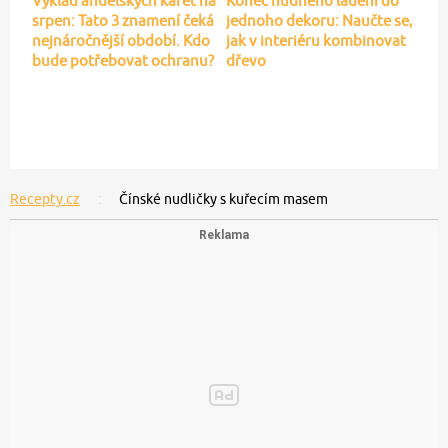
Výklad andělských karet na
Konec nudného ladění do
srpen: Tato 3 znamení čeká
jednoho dekoru: Naučte se,
nejnáročnější období. Kdo
jak v interiéru kombinovat
bude potřebovat ochranu?
dřevo
Recepty.cz
Čínské nudličky s kuřecím masem