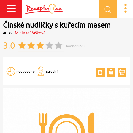
Přihlásit se
Čínské nudličky s kuřecím masem
autor:
Micinka Vašková
3.0
hodnotilo:
2
neuvedeno
střední