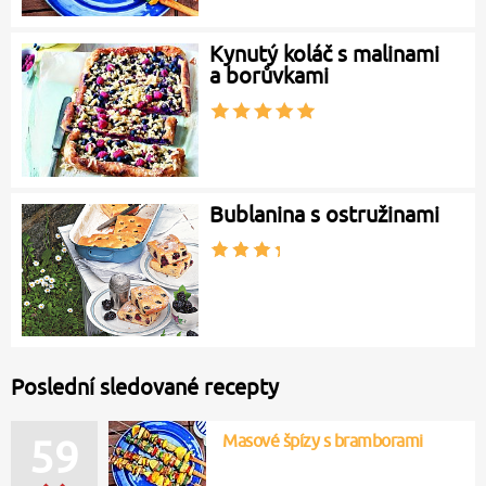
Kynutý koláč s malinami
a borůvkami
Bublanina s ostružinami
Poslední sledované recepty
Masové špízy s bramborami
59