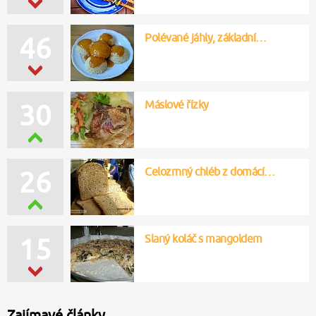
Polévané jáhly, základní…
46
Máslové řízky
30
Celozrnný chléb z domácí…
26
Slaný koláč s mangoldem
15
Zajímavé články