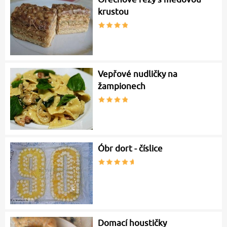
krustou
Vepřové nudličky na
žampionech
Óbr dort - číslice
Domací houstičky