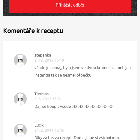
Komentáře k receptu
stepanka
2. 12. 2012 16:19
všude je nemaj, byla jsem ve dvou kramech a meli jen
instantni tak se nesmej blbečku
Thomas
8. 6. 2012 15:01
Dají se koupit vsude :-D :-D :-D :-D :-D :-D :-D
Lucik
24. 2. 2011 12:45
Díky za bezva recept. Doma jsme si všichni moc