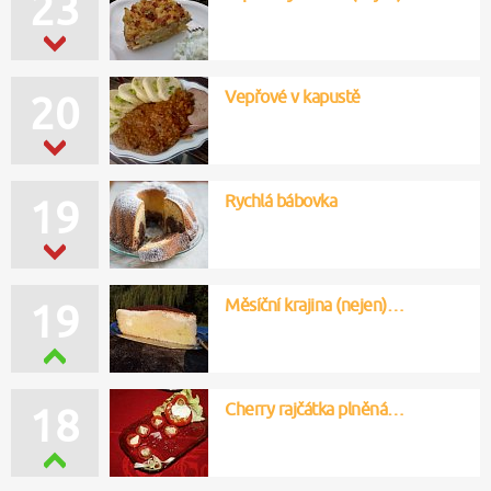
23
Vepřové v kapustě
20
Rychlá bábovka
19
Měsíční krajina (nejen)…
19
Cherry rajčátka plněná…
18