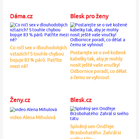
Dáma.cz
Blesk pro ženy
Co ničí sex v dlouhodobých
Postarejte se o své kožené
vztazích? S touhle chybou
kabelky tak, aby je mohly
bojuje 83 % párů. Patříte
nosit ještě vaše vnučky!
mezi ně?
Odbornice poradí, co dělat
a čemu se vyhnout
Ženy.cz
Blesk.cz
video Alena Mihulová
Splněný sen Ondřeje
Brzobohatého: Zahrál si
svého tátu