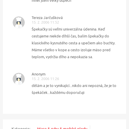
mněl jsem velký úspěch
Tereza Jarčušková
15. 2. 2006 11:52
Špekačky sú veľmi univerzálna údenina. Keď
cestujeme niekde dlhší čas, balím špekačky do
klasického kysnutého cesta a upečiem ako buchty.
Máme všetko v kope a cesto izoluje mäso pred
teplom, vydržia dlho a nepokazia sa.
Anonym
15. 2. 2006 11:26
dělám a je to vynikající...nikdo ani nepozná, že je to
špekáček...každému doporučuji
Kategorie:
Maso & ryby & mořské plody