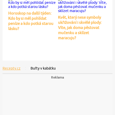
Horoskop na další týden:
Květ, který nese symboly
Kdo by si měl pohlídat
ukřižování i skvělé plody:
peníze a kdo potká starou
Víte, jak doma pěstovat
lásku?
mučenku a sklízet
maracuju?
Recepty.cz
Buřty v kabátku