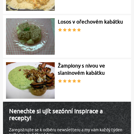
Losos v ořechovém kabátku
Žampiony s nivou ve
slaninovém kabátku
Nenechte si ujít sezónní inspirace a
recepty!
Zaregistrujte se k odběru newsletteru a my vám každý týden