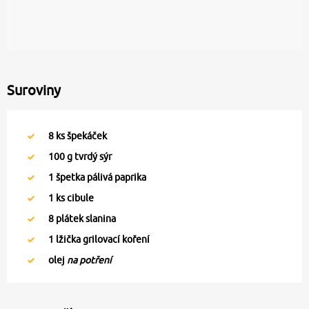
Suroviny
8
ks špekáček
100
g tvrdý sýr
1
špetka pálivá paprika
1
ks cibule
8
plátek slanina
1
lžička grilovací koření
olej
na potření