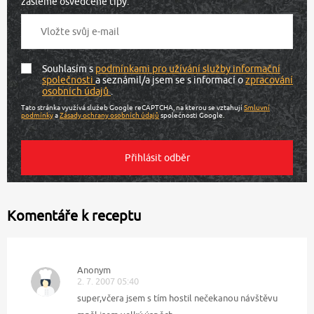
zašleme osvědčené tipy.
Souhlasím s
podmínkami pro užívání služby informační
společnosti
a seznámil/a jsem se s informací o
zpracování
osobních údajů
.
Tato stránka využívá služeb Google reCAPTCHA, na kterou se vztahují
Smluvní
podmínky
a
Zásady ochrany osobních údajů
společnosti Google.
Komentáře k receptu
Anonym
2. 7. 2007 05:40
super,včera jsem s tím hostil nečekanou návštěvu