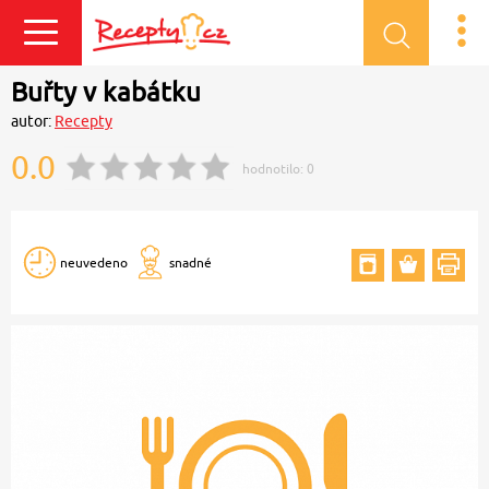
Přihlásit se
Buřty v kabátku
autor:
Recepty
0.0
hodnotilo:
0
neuvedeno
snadné