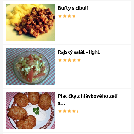
Buřty s cibulí
Rajský salát - light
Placičky z hlávkového zelí
s…