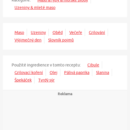
Uzeniny & mleté maso
Maso
Uzeniny
Oběd
Večeře
Grilování
Výjimečný den
Slovník pojmů
Použité ingredience v tomto receptu:
Cibule
Grilovací koření
Olej
Pálivá paprika
Slanina
Špekáček
Tvrdý sýr