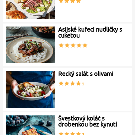
Asijské kuřecí nudličky s
cuketou
Řecký salát s olivami
Švestkový koláč s
drobenkou bez kynutí