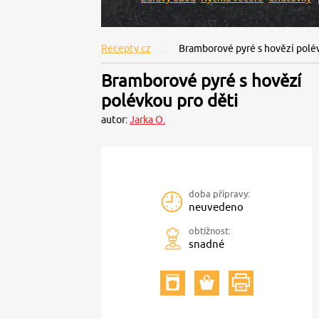
Recepty.cz
Bramborové pyré s hovězí polé
Bramborové pyré s hovězí
polévkou pro děti
autor:
Jarka O.
doba přípravy:
neuvedeno
obtížnost:
snadné