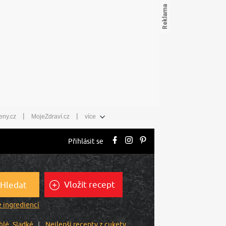
|
|
eny.cz
MojeZdraví.cz
více
Přihlásit se
Vložit recept
Hledat
 ingrediencí
hlé
Sladké
Nejlepší recepty z cukety