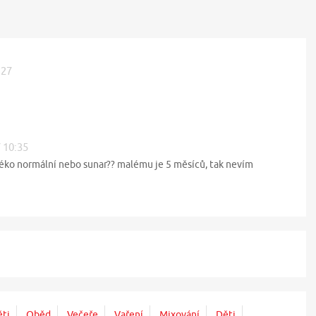
:27
7 10:35
léko normální nebo sunar?? malému je 5 měsíců, tak nevím
ěti
Oběd
Večeře
Vaření
Mixování
Děti