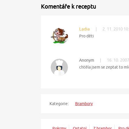
Komentáře k receptu
Ladia
|
2. 11. 2010 10
Pro děti
|
16. 10. 200
Anonym
chtěla jsem se zeptat to m
Kategorie:
Brambory
Pokrmy
Ostatní
Z brambor
Pro d