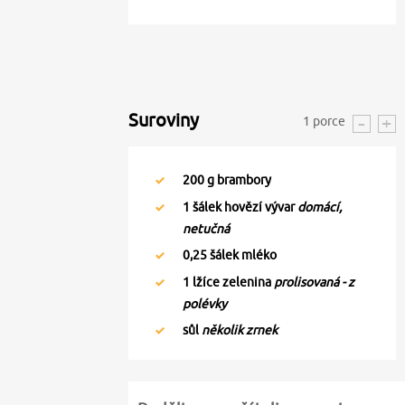
Suroviny
1
porce
200
g brambory
1
šálek hovězí vývar
domácí,
netučná
0,25
šálek mléko
1
lžíce zelenina
prolisovaná - z
polévky
sůl
několik zrnek