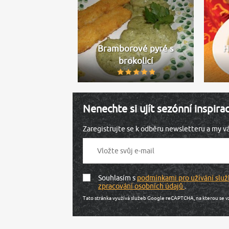
Bramborové pyré s
H
brokolicí
Nenechte si ujít sezónní inspira
Zaregistrujte se k odběru newsletteru a my 
Souhlasím s
podmínkami pro užívání služ
zpracování osobních údajů
.
Tato stránka využívá služeb Google reCAPTCHA, na kterou se v