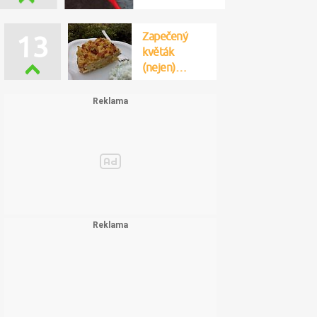
Zapečený
13
květák
(nejen)…