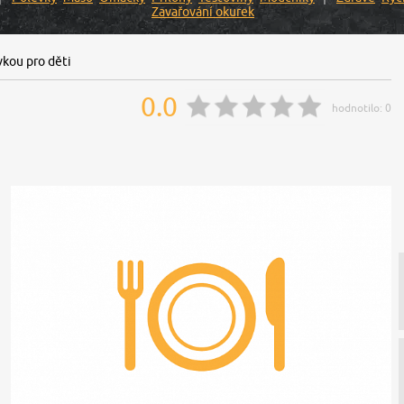
Zavařování okurek
vkou pro děti
0.0
hodnotilo:
0