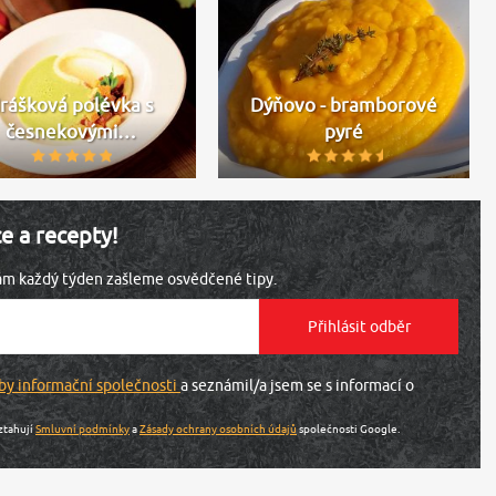
rášková polévka s
Dýňovo - bramborové
česnekovými…
pyré
ce a recepty!
vám každý týden zašleme osvědčené tipy.
by informační společnosti
a seznámil/a jsem se s informací o
ztahují
Smluvní podmínky
a
Zásady ochrany osobních údajů
společnosti Google.