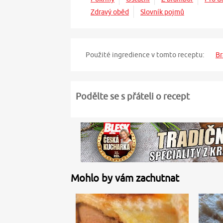
Zdravý oběd
Slovník pojmů
Použité ingredience v tomto receptu:
B
Podělte se s přáteli o recept
Mohlo by vám zachutnat