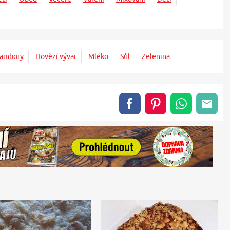
rambory
Hovězí vývar
Mléko
Sůl
Zelenina