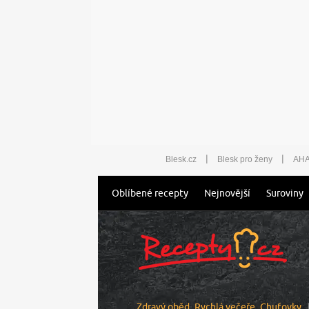
|
|
Blesk.cz
Blesk pro ženy
AHA
Oblíbené recepty
Nejnovější
Suroviny
Zdravý oběd
Rychlá večeře
Chuťovky