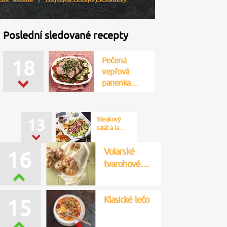
Poslední sledované recepty
Pečená
18
vepřová
panenka…
Volarské
16
tvarohové…
Klasické lečo
15
Steakový
13
salát à la…