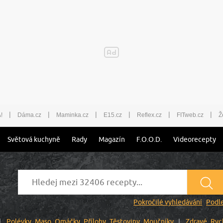
|
|
|
|
|
|
!
Dáma.cz
Maminka.cz
E15.cz
Reflex.cz
FITweb.cz
Ž
Světová kuchyně
Rady
Magazín
F.O.O.D.
Videorecepty
Pokročilé vyhledávání
Podle
Polévky
Maso
Omáčky
Přílohy
Těstoviny
Moučníky
Zdravé
Ryc