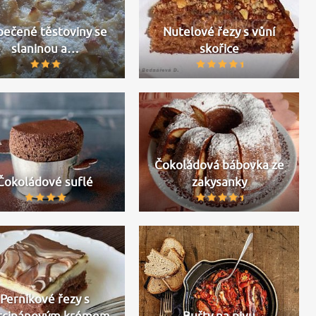
pečené těstoviny se
Nutelové řezy s vůní
slaninou a…
skořice
Čokoládová bábovka ze
Čokoládové suflé
zakysanky
Perníkové řezy s
rcipánovým krémem
Buřty na pivu