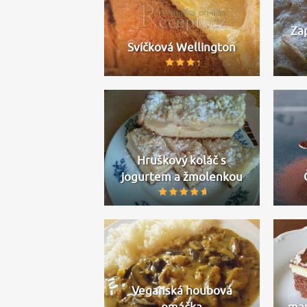
Za
Svíčková Wellington
Hruškový koláč s
jogurtem a žmolenkou
Veganská houbová
omáčka
ma