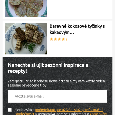
Barevné kokosové tyčinky s
kakaovým…
Nenechte si ujít sezónní inspirace a
recepty!
Zaregistrujte se k odběru newsletteru a my vám každý týden
zašleme osvědčené tipy.
Souhlasím s
podmínkami pro užívání služby informační
společnosti
a seznámil/a jsem se s informací o
zpracování