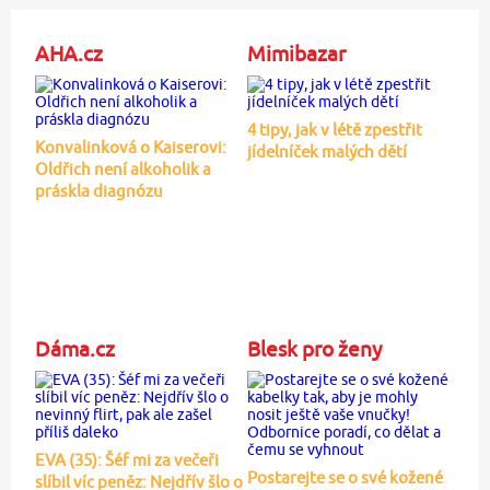
AHA.cz
Mimibazar
4 tipy, jak v létě zpestřit
Konvalinková o Kaiserovi:
jídelníček malých dětí
Oldřich není alkoholik a
práskla diagnózu
Dáma.cz
Blesk pro ženy
EVA (35): Šéf mi za večeři
Postarejte se o své kožené
slíbil víc peněz: Nejdřív šlo o