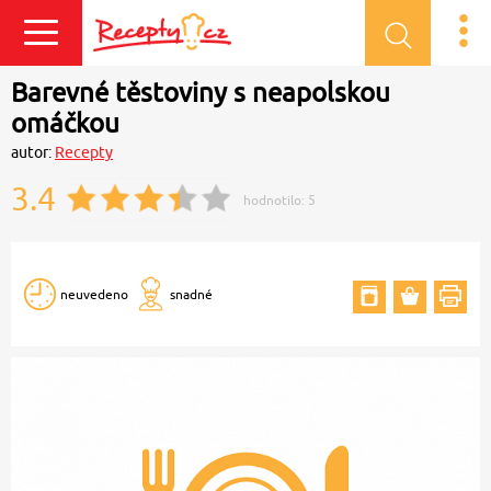
Přihlásit se
Barevné těstoviny s neapolskou
omáčkou
autor:
Recepty
3.4
hodnotilo:
5
neuvedeno
snadné