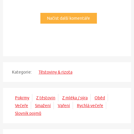
Načíst další komentáře
Kategorie:
Těstoviny & rizota
Pokrmy
Z těstovin
Z mléka / sýra
Oběd
Večeře
Smažení
Vaření
Rychlá večeře
Slovník pojmů