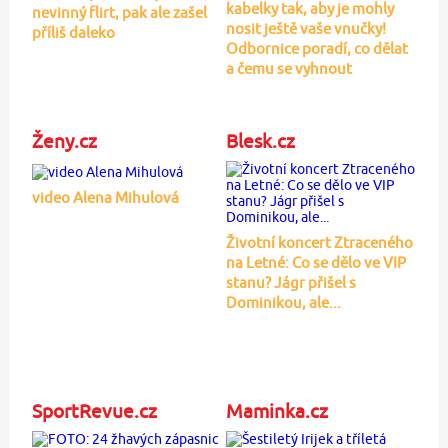
kabelky tak, aby je mohly
nevinný flirt, pak ale zašel
nosit ještě vaše vnučky!
příliš daleko
Odbornice poradí, co dělat
a čemu se vyhnout
Ženy.cz
Blesk.cz
video Alena Mihulová
Životní koncert Ztraceného
na Letné: Co se dělo ve VIP
stanu? Jágr přišel s
Dominikou, ale...
SportRevue.cz
Maminka.cz