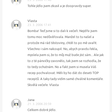
Tohle jídlo jsem zkusil a je doopravdy super.
Vlasta
23. 3. 2006 17:41
Bomba! Teď jsme si to dali k večeři. Nejdřív jsem
tomu moc nedůvěřovala. Manžel to tu našel a
protože má rád těstoviny, chtěl to po mě uvařit.
Všechno i sám nakoupil. No, abych pravdu řekla,
myslela jsem si, že to můj muž bude jíst sám... Ale jak
to z té pánvičky zavonělo, tak jsem se rozhodla, že
to tedy ochutnám. No a fakt jsem si musela Váš
recep pochvalovat. Měli by ho dát do deseti TOP
receptů. A taky tady vidím samé chválné komentáře.
Skvělá večeře. Vlasta
Jana
21. 3. 2006 20:59
Celkem dobré jídlo.