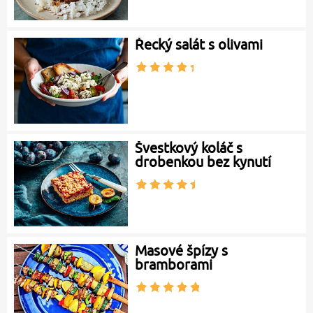
Řecký salát s olivami
Švestkový koláč s
drobenkou bez kynutí
Masové špízy s
bramborami