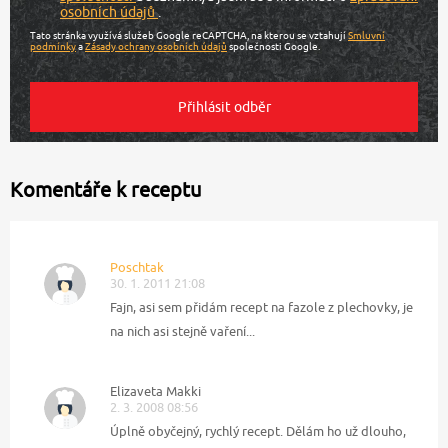
osobních údajů
.
Tato stránka využívá služeb Google reCAPTCHA, na kterou se vztahují
Smluvní
podmínky
a
Zásady ochrany osobních údajů
společnosti Google.
Komentáře k receptu
Poschtak
30. 1. 2011 21:08
Fajn, asi sem přidám recept na fazole z plechovky, je
na nich asi stejně vaření...
Elizaveta Makki
2. 3. 2008 08:56
Úplně obyčejný, rychlý recept. Dělám ho už dlouho,