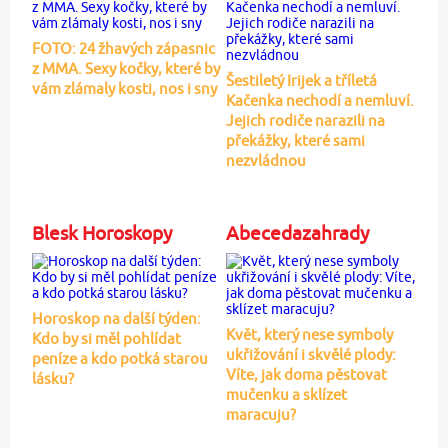
FOTO: 24 žhavých zápasnic
z MMA. Sexy kočky, které by
Šestiletý Irijek a tříletá
vám zlámaly kosti, nos i sny
Kačenka nechodí a nemluví.
Jejich rodiče narazili na
překážky, které sami
nezvládnou
Blesk Horoskopy
Abecedazahrady
Horoskop na další týden:
Květ, který nese symboly
Kdo by si měl pohlídat
ukřižování i skvělé plody:
peníze a kdo potká starou
Víte, jak doma pěstovat
lásku?
mučenku a sklízet
maracuju?