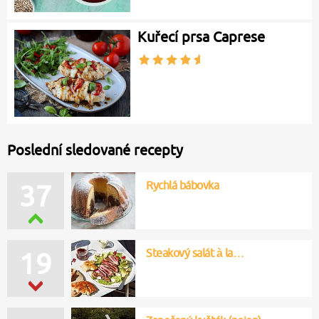
Kuřecí prsa Caprese
Poslední sledované recepty
Rychlá bábovka
37
Steakový salát à la…
19