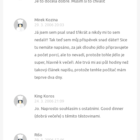
Je to docela dobré. Musím si to chválit
Mirek Kozina
29. 3. 2006 20:03
Já jsem sem psal snad třikrát a nikdy mi to sem
nedali!! Tak teď sem můj příspěvek snad dáte!! Sice
tu nemáte napsáno, za jak dlouho jídlo připravujete
a počet porcí, ale to nevadí, protože tohle jídlo je
super, hlavně k večeři. Ale trvá mi asi půl hodiny než
takový článek napíšu, protože tenhle počítač mám
teprve dva dny.
King Koros
24. 3. 2006 21:09
Jo. Naprosto souhlasím s ostatními. Good dinner
(dobrá večeře) s těmito těstovinami.
Rišo
23. 3. 2006 17:46