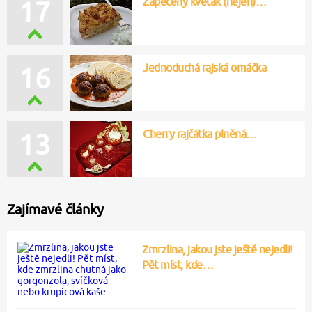
Zapečený květák (nejen)…
17
Jednoduchá rajská omáčka
16
Cherry rajčátka plněná…
13
Zajímavé články
Zmrzlina, jakou jste ještě nejedli!
Pět míst, kde…