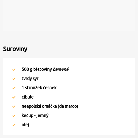
Suroviny
500
g těstoviny
barevné
tvrdý sýr
1
stroužek česnek
cibule
neapolská omáčka (da marco)
kečup - jemný
olej