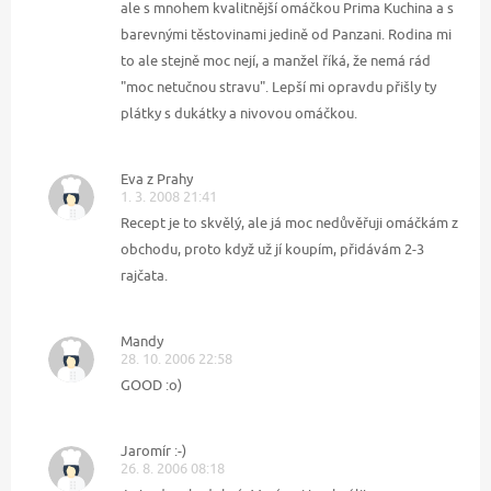
ale s mnohem kvalitnější omáčkou Prima Kuchina a s
barevnými těstovinami jedině od Panzani. Rodina mi
to ale stejně moc nejí, a manžel říká, že nemá rád
"moc netučnou stravu". Lepší mi opravdu přišly ty
plátky s dukátky a nivovou omáčkou.
Eva z Prahy
1. 3. 2008 21:41
Recept je to skvělý, ale já moc nedůvěřuji omáčkám z
obchodu, proto když už jí koupím, přidávám 2-3
rajčata.
Mandy
28. 10. 2006 22:58
GOOD :o)
Jaromír :-)
26. 8. 2006 08:18