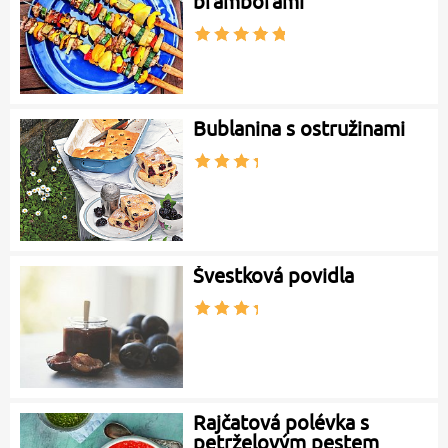
bramborami
Bublanina s ostružinami
Švestková povidla
Rajčatová polévka s
petrželovým pestem