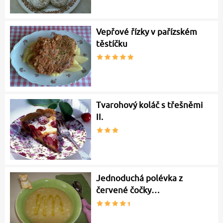
Vepřové řízky v pařízském
těstíčku
Tvarohový koláč s třešněmi
II.
Jednoduchá polévka z
červené čočky…