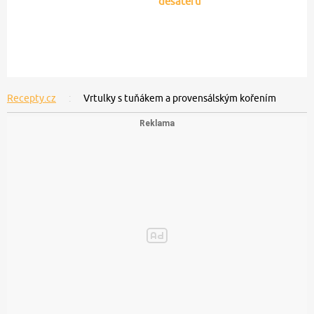
desateru
Recepty.cz
Vrtulky s tuňákem a provensálským kořením