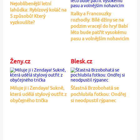
Nejoblíbenější letní
lahůdka: Rybízový koláč na
Italky a Francouzky
5 způsobů! Který
rozhodly: Bílé džíny se na
vyzkoušíte?
podzim vracejí do hry! Babí
léto bude patřit vysokému
pasu a volnějším nohavicím
Ženy.cz
Blesk.cz
Miluje ji i Zendaya! Sukně,
Šťastná Brzobohatá se
která udělá stylový outfit z
pochlubila fotkou: Ondřej
obyčejného trička
si neodpustil rýpanec