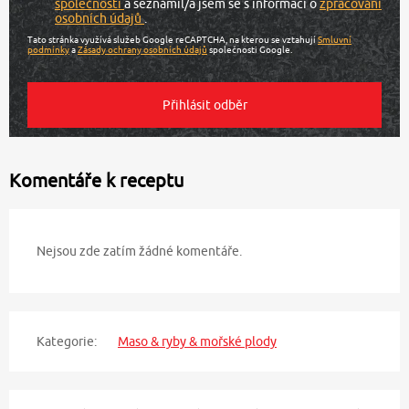
společnosti
a seznámil/a jsem se s informací o
zpracování
osobních údajů
.
Tato stránka využívá služeb Google reCAPTCHA, na kterou se vztahují
Smluvní
podmínky
a
Zásady ochrany osobních údajů
společnosti Google.
Komentáře k receptu
Nejsou zde zatím žádné komentáře.
Kategorie:
Maso & ryby & mořské plody