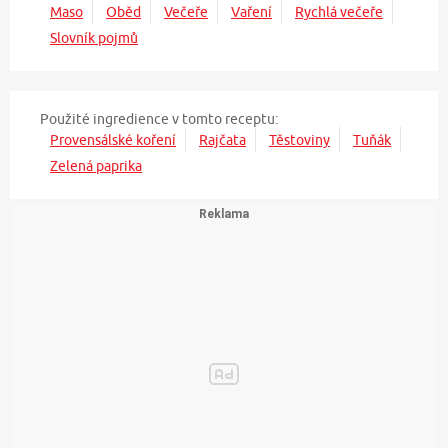
Maso
Oběd
Večeře
Vaření
Rychlá večeře
Slovník pojmů
Použité ingredience v tomto receptu:
Provensálské koření
Rajčata
Těstoviny
Tuňák
Zelená paprika