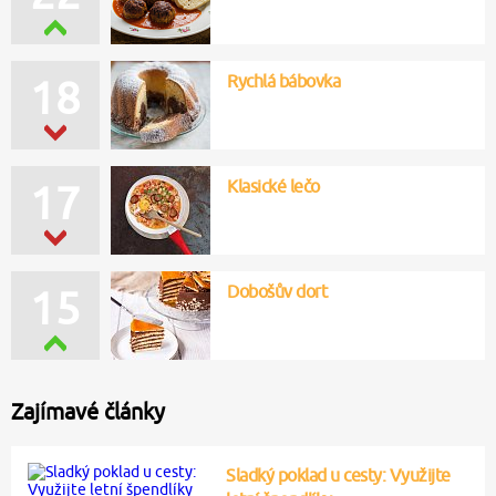
Rychlá bábovka
18
Klasické lečo
17
Dobošův dort
15
Zajímavé články
Sladký poklad u cesty: Využijte