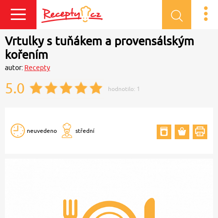
Přihlásit se
Vrtulky s tuňákem a provensálským
kořením
autor:
Recepty
5.0
hodnotilo:
1
neuvedeno
střední