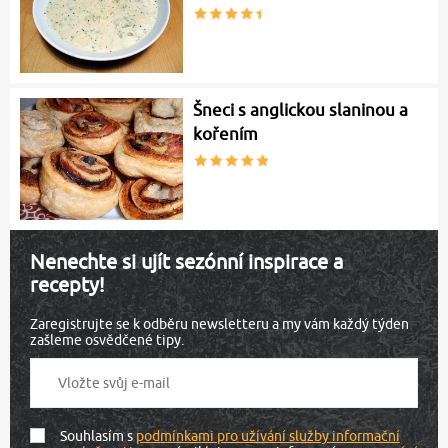
Šneci s anglickou slaninou a
kořením
Nenechte si ujít sezónní inspirace a
recepty!
Zaregistrujte se k odběru newsletteru a my vám každý týden
zašleme osvědčené tipy.
Souhlasím s
podmínkami pro užívání služby informační