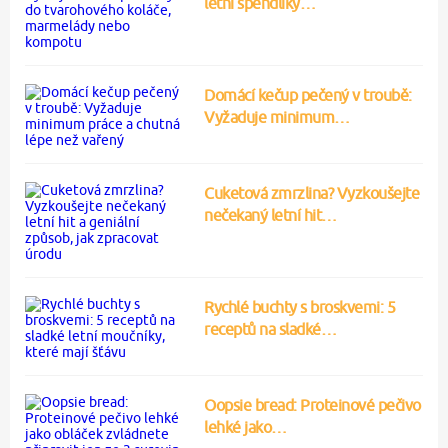
letní špendlíky…
Domácí kečup pečený v troubě:
Vyžaduje minimum…
Cuketová zmrzlina? Vyzkoušejte
nečekaný letní hit…
Rychlé buchty s broskvemi: 5
receptů na sladké…
Oopsie bread: Proteinové pečivo
lehké jako…