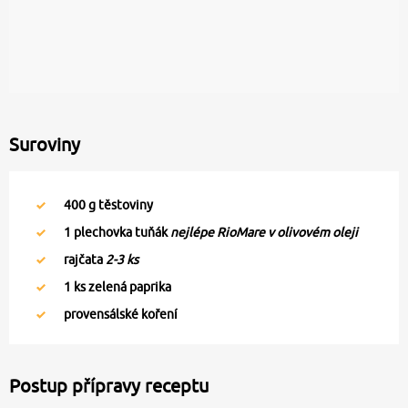
Suroviny
400
g těstoviny
1
plechovka tuňák
nejlépe RioMare v olivovém oleji
rajčata
2-3 ks
1
ks zelená paprika
provensálské koření
Postup přípravy receptu