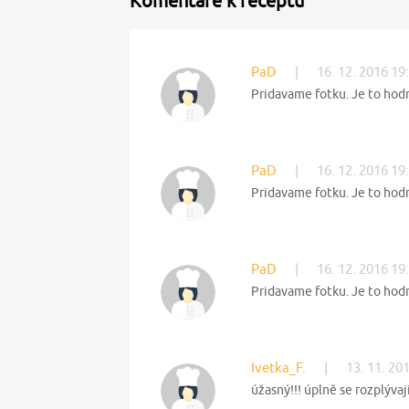
Komentáře k receptu
PaD
|
16. 12. 2016 19
Pridavame fotku. Je to hod
PaD
|
16. 12. 2016 19
Pridavame fotku. Je to hod
PaD
|
16. 12. 2016 19
Pridavame fotku. Je to hod
Ivetka_F.
|
13. 11. 20
úžasný!!! úplně se rozplývají 