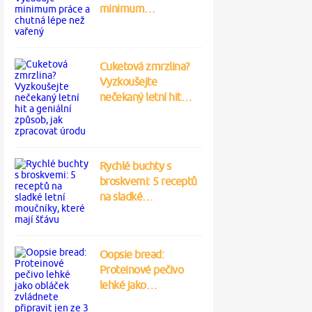
minimum…
Cuketová zmrzlina?
Vyzkoušejte
nečekaný letní hit…
Rychlé buchty s
broskvemi: 5 receptů
na sladké…
Oopsie bread:
Proteinové pečivo
lehké jako…