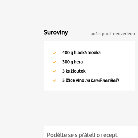
Suroviny
počet porcí:
neuvedeno
400
g hladká mouka
300
g hera
3
ks žloutek
5
lžíce víno
na barvě nezáleží
Podělte se s přáteli o recept