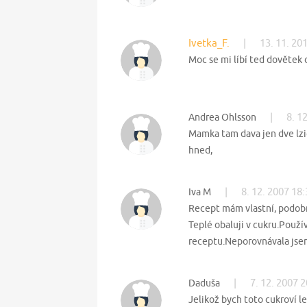
Ivetka_F.
|
13. 11. 20
Moc se mi líbí ted dovětek 
|
8. 1
Andrea Ohlsson
Mamka tam dava jen dve lzice
hned,
|
8. 12. 2007 18
Iva M
Recept mám vlastní, podob
Teplé obaluji v cukru.Použí
receptu.Neporovnávala jse
|
7. 12. 2007 
Daduša
Jelikož bych toto cukroví l