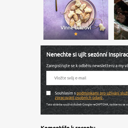
Vinné cukroví
Nenechte si ujít sezónní inspira
Zaregistrujte se k odběru newsletteru a my 
Souhlasím s
podmínkami pro užívání služ
zpracování osobních údajů
.
Tato stránka využívá služeb Google reCAPTCHA, na kterou se v