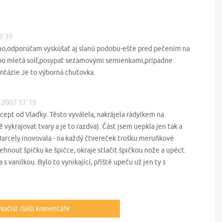
i
8:39
ho,odporúčam vyskúšať aj slanú podobu-ešte pred pečením na
ubo mletá solľ,posypať sezamovými semienkami,prípadne
ntázie.Je to výborná chuťovka.
. 2007 17:19
ept od Vlaďky. Těsto vyválela, nakrájela rádylkem na
 vykrajovat tvary a je to razdva). Část jsem uepkla jen tak a
Marcely inovovala - na každý čtvereček trošku meruňkové
ehnout špičku ke špičce, okraje stlačit špičkou nože a upéct.
s vanilkou. Bylo to vynikající, příště upeču už jen ty s
Načíst další komentáře