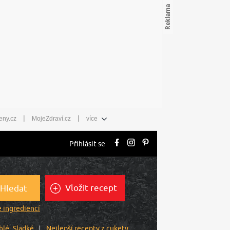
|
|
eny.cz
MojeZdraví.cz
více
Přihlásit se
Vložit recept
Hledat
 ingrediencí
hlé
Sladké
Nejlepší recepty z cukety