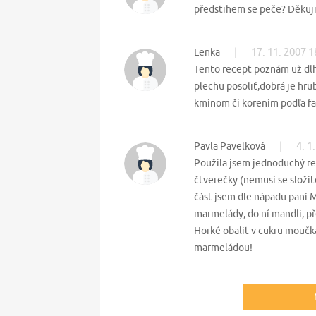
předstihem se peče? Děkuj
|
17. 11. 2007 1
Lenka
Tento recept poznám už dl
plechu posoliť,dobrá je hr
kmínom či korením podľa fa
|
4. 1
Pavla Pavelková
Použila jsem jednoduchý rec
čtverečky (nemusí se složitě
část jsem dle nápadu paní 
marmelády, do ní mandli, př
Horké obalit v cukru moučka 
marmeládou!