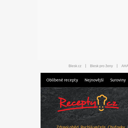
|
|
Blesk.cz
Blesk pro ženy
AHA
Oblíbené recepty
Nejnovější
Suroviny
Zdravý oběd
Rychlá večeře
Chuťovky