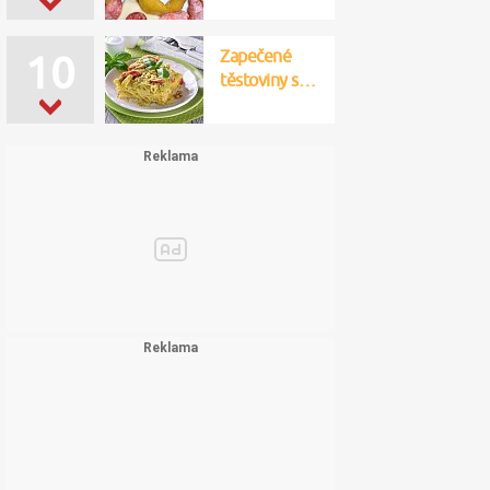
Zapečené
10
těstoviny s…