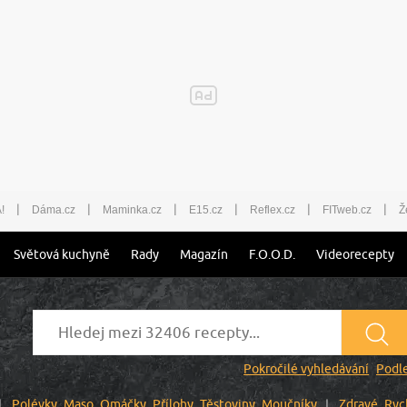
|
|
|
|
|
|
!
Dáma.cz
Maminka.cz
E15.cz
Reflex.cz
FITweb.cz
Ž
Světová kuchyně
Rady
Magazín
F.O.O.D.
Videorecepty
Pokročilé vyhledávání
Podle
Polévky
Maso
Omáčky
Přílohy
Těstoviny
Moučníky
Zdravé
Ryc