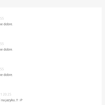
:55
ne dobre.
:55
ne dobre.
:55
ne dobre.
11 20:25
na jazyku..!! :-P