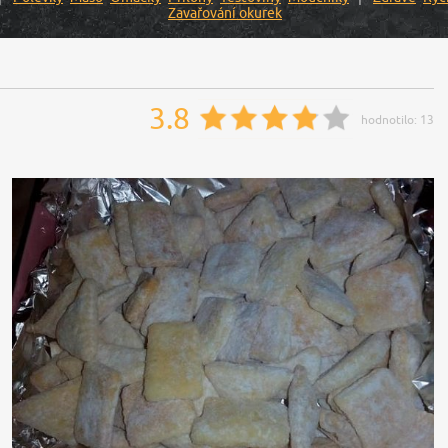
Zavařování okurek
3.8
hodnotilo:
13