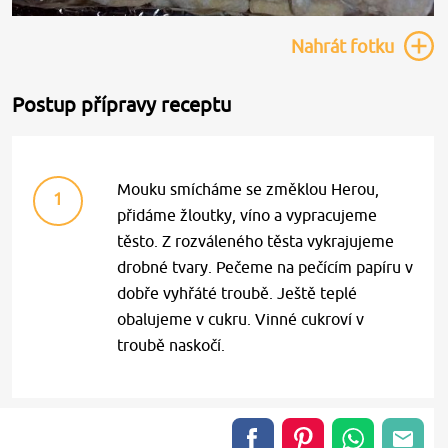
Nahrát
fotku
Postup přípravy receptu
Mouku smícháme se změklou Herou,
1
přidáme žloutky, víno a vypracujeme
těsto. Z rozváleného těsta vykrajujeme
drobné tvary. Pečeme na pečícím papíru v
dobře vyhřáté troubě. Ještě teplé
obalujeme v cukru. Vinné cukroví v
troubě naskočí.