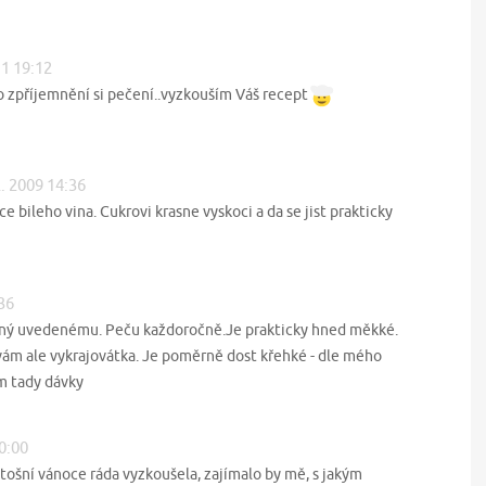
11 19:12
o zpříjemnění si pečení..vyzkouším Váš recept
2. 2009 14:36
 bileho vina. Cukrovi krasne vyskoci a da se jist prakticky
:36
ný uvedenému. Peču každoročně.Je prakticky hned měkké.
vám ale vykrajovátka. Je poměrně dost křehké - dle mého
m tady dávky
20:00
etošní vánoce ráda vyzkoušela, zajímalo by mě, s jakým