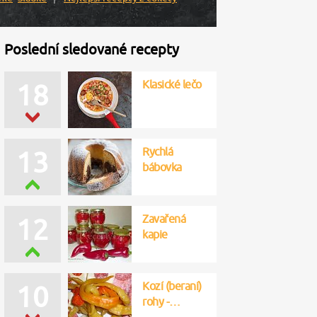
Poslední sledované recepty
Klasické lečo
18
Rychlá
13
bábovka
Zavařená
12
kapie
Kozí (beraní)
10
rohy -…