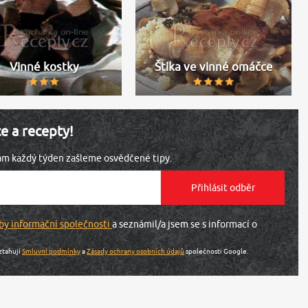
Vinné kostky
Štika ve vinné omáčce
ce a recepty!
vám každý týden zašleme osvědčené tipy.
by informační společnosti
a seznámil/a jsem se s informací o
ztahují
Smluvní podmínky
a
Zásady ochrany osobních údajů
společnosti Google.