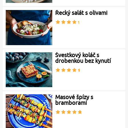
Řecký salát s olivami
Švestkový koláč s
drobenkou bez kynutí
Masové špízy s
bramborami