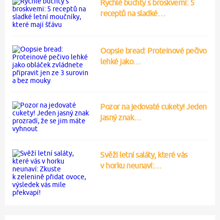
Rychlé buchty s broskvemi: 5
receptů na sladké…
Oopsie bread: Proteinové pečivo
lehké jako…
Pozor na jedovaté cukety! Jeden
jasný znak…
Svěží letní saláty, které vás
v horku neunaví:…