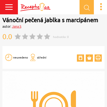
Přihlásit se
Vánoční pečená jablka s marcipánem
autor:
Jana.S
0.0
hodnotilo:
0
neuvedeno
střední