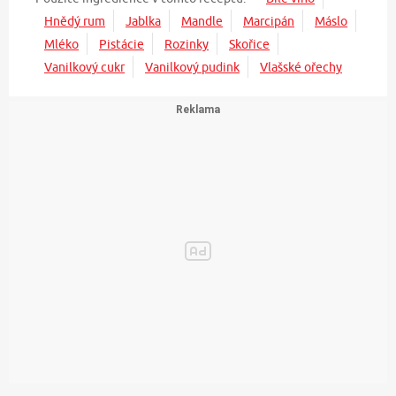
Hnědý rum
Jablka
Mandle
Marcipán
Máslo
Mléko
Pistácie
Rozinky
Skořice
Vanilkový cukr
Vanilkový pudink
Vlašské ořechy