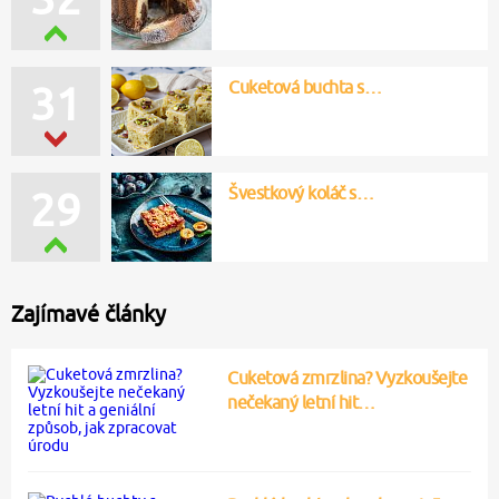
Cuketová buchta s…
31
Švestkový koláč s…
29
Zajímavé články
Cuketová zmrzlina? Vyzkoušejte
nečekaný letní hit…