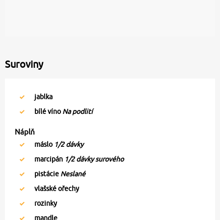
Suroviny
jablka
bílé víno
Na podlití
Náplň
máslo
1/2 dávky
marcipán
1/2 dávky surového
pistácie
Neslané
vlašské ořechy
rozinky
mandle