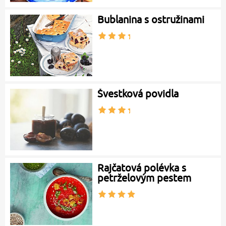
Bublanina s ostružinami
Švestková povidla
Rajčatová polévka s
petrželovým pestem