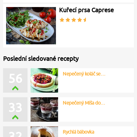
Kuřecí prsa Caprese
Poslední sledované recepty
Nepečený koláč se…
56
Nepečený Míša do…
33
Rychlá bábovka
32