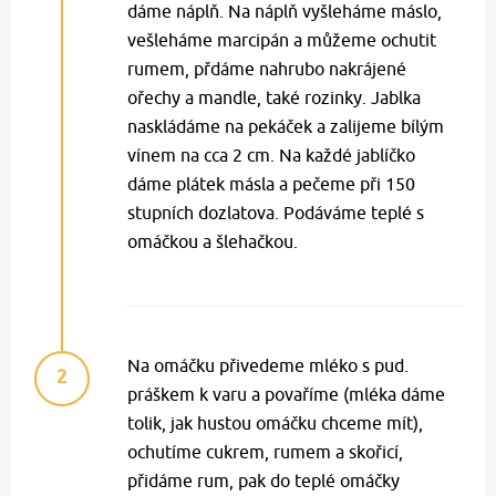
dáme náplň. Na náplň vyšleháme máslo,
vešleháme marcipán a můžeme ochutit
rumem, přdáme nahrubo nakrájené
ořechy a mandle, také rozinky. Jablka
naskládáme na pekáček a zalijeme bílým
vínem na cca 2 cm. Na každé jablíčko
dáme plátek másla a pečeme při 150
stupních dozlatova. Podáváme teplé s
omáčkou a šlehačkou.
Na omáčku přivedeme mléko s pud.
2
práškem k varu a povaříme (mléka dáme
tolik, jak hustou omáčku chceme mít),
ochutíme cukrem, rumem a skořicí,
přidáme rum, pak do teplé omáčky