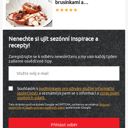
brusinkami a…
Nenechte si ujít sezónní inspirace a
recepty!
Zaregistrujte se k odběru newsletteru a my vám každý týden
zašleme osvědčené tipy.
Souhlasím s
podmínkami pro užívání služby informační
společnosti
a seznámil/a jsem se s informací o
zpracování
osobních údajů
.
Tato stránka využívá služeb Google reCAPTCHA, na kterou se vztahují
Smluvní
podmínky
a
Zásady ochrany osobních údajů
společnosti Google.