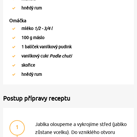
hnědý rum
Omáčka
mléko
1/2 - 3/4 l
100
g máslo
1
balíček vanilkový pudink
vanilkový cukr
Podle chuti
skořice
hnědý rum
Postup přípravy receptu
Jablka oloupeme a vykrojíme střed (jablko
1
zůstane vcelku). Do vzniklého otvoru