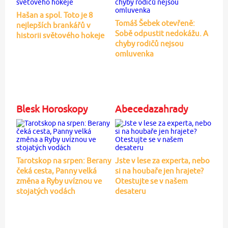
Hašan a spol. Toto je 8
Tomáš Šebek otevřeně:
nejlepších brankářů v
Sobě odpustit nedokážu. A
historii světového hokeje
chyby rodičů nejsou
omluvenka
Blesk Horoskopy
Abecedazahrady
Tarotskop na srpen: Berany
Jste v lese za experta, nebo
čeká cesta, Panny velká
si na houbaře jen hrajete?
změna a Ryby uvíznou ve
Otestujte se v našem
stojatých vodách
desateru