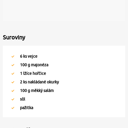
Suroviny
6
ks vejce
100
g majonéza
1
lžíce hořčice
2
ks nakládané okurky
100
g měkký salám
sůl
pažitka