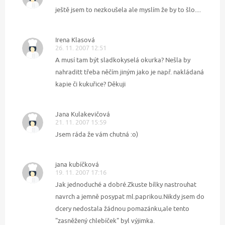
ještě jsem to nezkoušela ale myslím že by to šlo....
Irena Klasová
26. 11. 2007 12:51
A musí tam být sladkokyselá okurka? Nešla by
nahraditt třeba něčím jiným jako je např. nakládaná
kapie či kukuřice? Děkuji
Jana Kulakevičová
21. 11. 2007 15:59
Jsem ráda že vám chutná :o)
jana kubíčková
19. 11. 2007 17:16
Jak jednoduché a dobré.Zkuste bílky nastrouhat
navrch a jemně posypat ml.paprikou.Nikdy jsem do
dcery nedostala žádnou pomazánku,ale tento
"zasněžený chlebíček" byl výjimka.