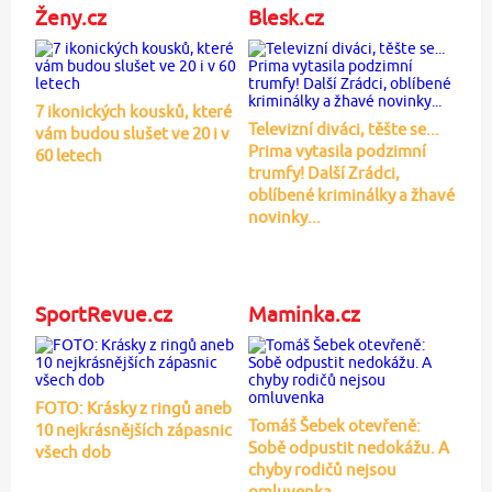
Ženy.cz
Blesk.cz
7 ikonických kousků, které
Televizní diváci, těšte se...
vám budou slušet ve 20 i v
Prima vytasila podzimní
60 letech
trumfy! Další Zrádci,
oblíbené kriminálky a žhavé
novinky...
SportRevue.cz
Maminka.cz
FOTO: Krásky z ringů aneb
Tomáš Šebek otevřeně:
10 nejkrásnějších zápasnic
Sobě odpustit nedokážu. A
všech dob
chyby rodičů nejsou
omluvenka