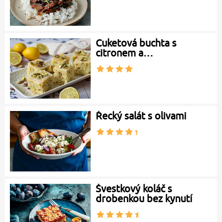
Cuketová buchta s
citronem a…
Řecký salát s olivami
Švestkový koláč s
drobenkou bez kynutí