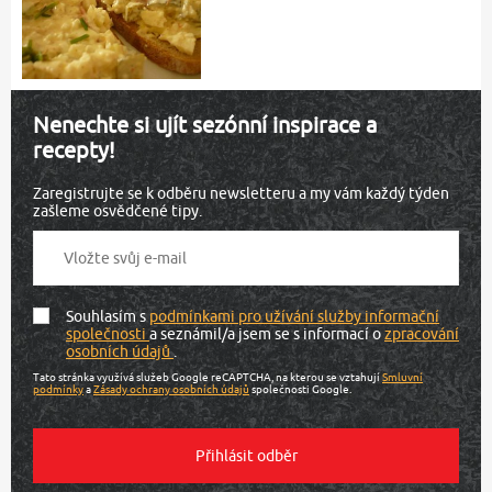
Nenechte si ujít sezónní inspirace a
recepty!
Zaregistrujte se k odběru newsletteru a my vám každý týden
zašleme osvědčené tipy.
Souhlasím s
podmínkami pro užívání služby informační
společnosti
a seznámil/a jsem se s informací o
zpracování
osobních údajů
.
Tato stránka využívá služeb Google reCAPTCHA, na kterou se vztahují
Smluvní
podmínky
a
Zásady ochrany osobních údajů
společnosti Google.