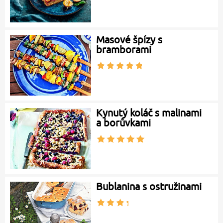
Masové špízy s
bramborami
Kynutý koláč s malinami
a borůvkami
Bublanina s ostružinami