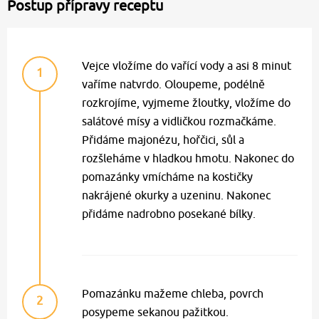
Postup přípravy receptu
Vejce vložíme do vařící vody a asi 8 minut
1
vaříme natvrdo. Oloupeme, podélně
rozkrojíme, vyjmeme žloutky, vložíme do
salátové mísy a vidličkou rozmačkáme.
Přidáme majonézu, hořčici, sůl a
rozšleháme v hladkou hmotu. Nakonec do
pomazánky vmícháme na kostičky
nakrájené okurky a uzeninu. Nakonec
přidáme nadrobno posekané bílky.
Pomazánku mažeme chleba, povrch
2
posypeme sekanou pažitkou.