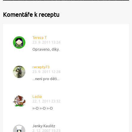
Komentáře k receptu
Tereza T
23. 9. 2011 13:24
Opraveno, díky.
recepty73
23. 9. 2011 12:28
...není pro děti...
Ladia
22. 1. 2011 23:32
=-O =-O =-O
Jenky Kaulitz
2. 12. 2007 15:23