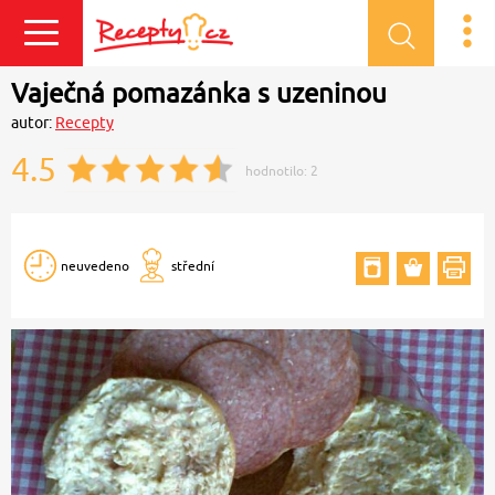
Přihlásit se
Vaječná pomazánka s uzeninou
autor:
Recepty
4.5
hodnotilo:
2
neuvedeno
střední