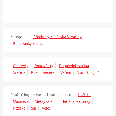
Kategorie:
Předkrmy, chuťovky & svačiny
Pomazánky & dipy
Chuťovky
Pomazánky
Dopolední svačina
Svačina
Pozdní večeře
Vaření
Slovník pojmů
Použité ingredience v tomto receptu:
Hořčice
Majonéza
Měkký salám
Nakládané okurky
Pažitka
Sůl
Vejce