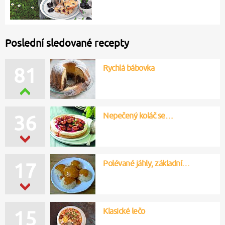
Poslední sledované recepty
Rychlá bábovka
81
Nepečený koláč se…
36
Polévané jáhly, základní…
17
Klasické lečo
15