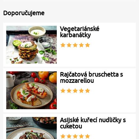
Doporučujeme
Vegetariánské
karbanátky
Rajčatová bruschetta s
mozzarellou
Asijské kuřecí nudličky s
cuketou