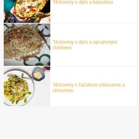
Těstoviny s dýní a kapustou
Těstoviny s dýní a opraženým
chlebem
Těstoviny s fazolemi edamame a
chřestem
Recepty.cz
Těstoviny s česnekem a slaninkou