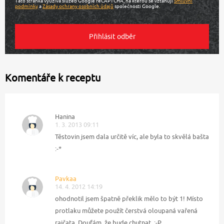
Tato stránka využívá služeb Google reCAPTCHA, na kterou se vztahují
Smluvní
podmínky
a
Zásady ochrany osobních údajů
společnosti Google.
Komentáře k receptu
Hanina
1. 3. 2013 09:11
Těstovin jsem dala určitě víc, ale byla to skvělá bašta
:-*
Pavkaa
14. 4. 2012 14:19
ohodnotil jsem špatně překlik mělo to být 1! Místo
protlaku můžete použít čerstvá oloupaná vařená
rajčata. Doufám, že bude chutnat. :-P