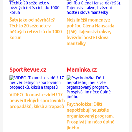
Šaty jako od návrháře?
Nejsilnější momenty z
Těchto 20 seženete v
pohřbu Glena Hansarda
běžných řetězcích do 1000
(†56): Tajemství rakve,
korun
hvězdní hosté i slova
manželky
SportRevue.cz
Maminka.cz
VIDEO: To musíte vidět! 17
neuvěřitelných sportovních
Psycholožka: Děti
propadáků, kiksů a trapasů
nepotřebují neustále
organizovaný program.
Prospívá jim něco úplně
jiného