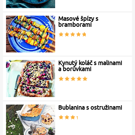
Masové špízy s
bramborami
Kynutý koláč s malinami
a borůvkami
Bublanina s ostružinami