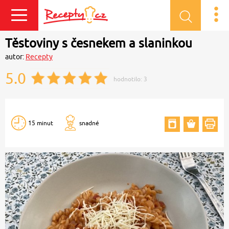
Přihlásit se
Těstoviny s česnekem a slaninkou
autor:
Recepty
5.0
hodnotilo:
3
15 minut
snadné