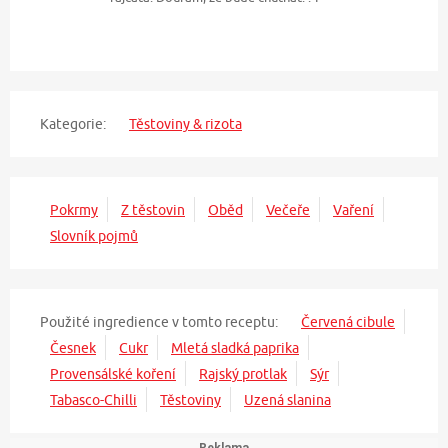
Kategorie:
Těstoviny & rizota
Pokrmy
Z těstovin
Oběd
Večeře
Vaření
Slovník pojmů
Použité ingredience v tomto receptu:
Červená cibule
Česnek
Cukr
Mletá sladká paprika
Provensálské koření
Rajský protlak
Sýr
Tabasco-Chilli
Těstoviny
Uzená slanina