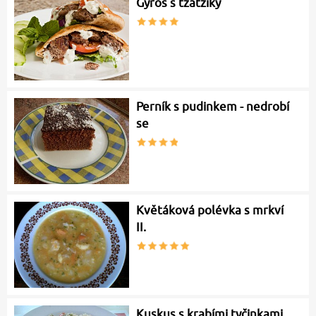
Gyros s tzatziky
Perník s pudinkem - nedrobí
se
Květáková polévka s mrkví
II.
Kuskus s krabími tyčinkami