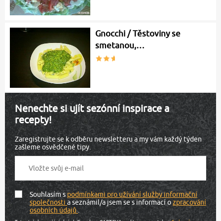
Gnocchi / Těstoviny se
smetanou,…
Nenechte si ujít sezónní inspirace a
recepty!
Zaregistrujte se k odběru newsletteru a my vám každý týden
zašleme osvědčené tipy.
Souhlasím s
podmínkami pro užívání služby informační
společnosti
a seznámil/a jsem se s informací o
zpracování
osobních údajů
.