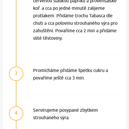
červenou sladkou papriku a provensálské
koř. a cca po jedné minutě zalijeme
protlakem. Přidáme trochu Tabasca dle
chuti a cca polovinu strouhaného sýra pro
zahuštění. Povaříme cca 2 min a přidáme
slité těstoviny.
Promícháme přidáme špetku cukru a
3
povaříme ještě cca 3 min.
Servírujeme posypané zbytkem
4
strouhaného sýra.