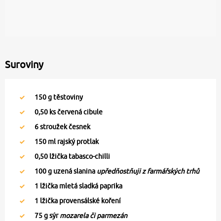
Suroviny
150
g těstoviny
0,50
ks červená cibule
6
stroužek česnek
150
ml rajský protlak
0,50
lžička tabasco-chilli
100
g uzená slanina
upředňostňuji z farmářských trhů
1
lžička mletá sladká paprika
1
lžička provensálské koření
75
g sýr
mozarela či parmezán