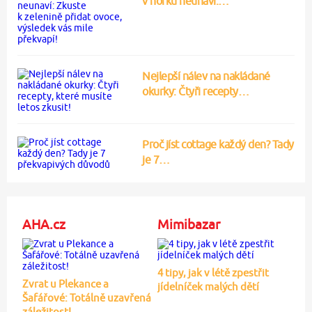
v horku neunaví:…
Nejlepší nálev na nakládané
okurky: Čtyři recepty…
Proč jíst cottage každý den? Tady
je 7…
AHA.cz
Mimibazar
4 tipy, jak v létě zpestřit
Zvrat u Plekance a
jídelníček malých dětí
Šafářové: Totálně uzavřená
záležitost!