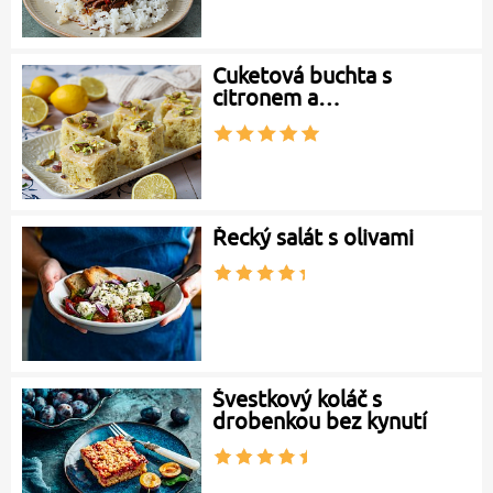
Cuketová buchta s
citronem a…
Řecký salát s olivami
Švestkový koláč s
drobenkou bez kynutí