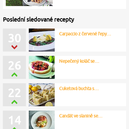
Poslední sledované recepty
Carpaccio z červené řepy…
30
Nepečený koláč se…
26
Cuketová buchta s…
22
Candát ve slanině se…
14