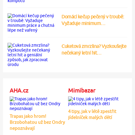
Domácí kečup pečený v troubě:
Vyžaduje minimum…
Cuketová zmrzlina? Vyzkoušejte
nečekaný letní hit…
AHA.cz
Mimibazar
4 tipy, jak v létě zpestřit
Trapas jako hrom!
jídelníček malých dětí
Brzobohatou už bez Ondry
nepoznávají