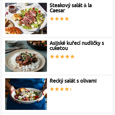
Steakový salát à la
Caesar
Asijské kuřecí nudličky s
cuketou
Řecký salát s olivami