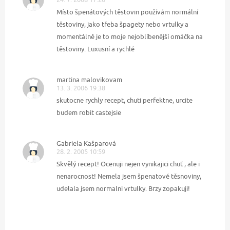
Místo špenátových těstovin používám normální
těstoviny, jako třeba špagety nebo vrtulky a
momentálně je to moje nejoblíbenější omáčka na
těstoviny. Luxusní a rychlé
martina malovikovam
13. 3. 2006 19:38
skutocne rychly recept, chuti perfektne, urcite
budem robit castejsie
Gabriela Kašparová
28. 2. 2005 10:59
Skvělý recept! Ocenuji nejen vynikajici chuť , ale i
nenarocnost! Nemela jsem špenatové těsnoviny,
udelala jsem normalni vrtulky. Brzy zopakuji!