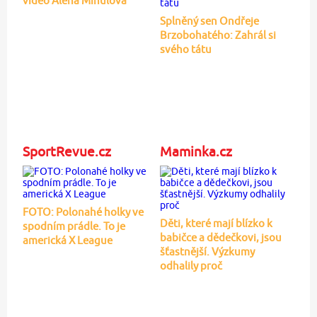
video Alena Mihulová
Splněný sen Ondřeje
Brzobohatého: Zahrál si
svého tátu
SportRevue.cz
Maminka.cz
FOTO: Polonahé holky ve
Děti, které mají blízko k
spodním prádle. To je
babičce a dědečkovi, jsou
americká X League
šťastnější. Výzkumy
odhalily proč