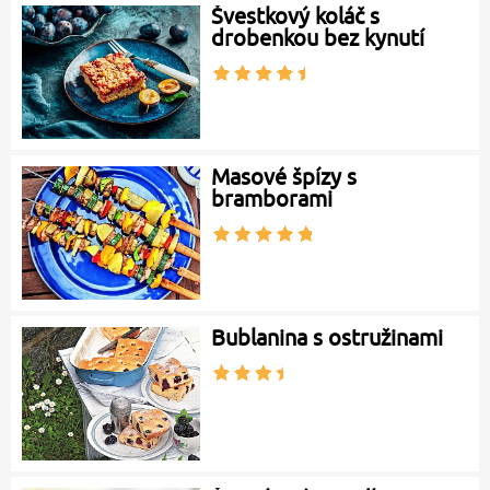
Švestkový koláč s
drobenkou bez kynutí
Masové špízy s
bramborami
Bublanina s ostružinami