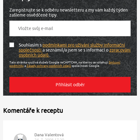
Zaregistrujte se k odběru newsletteru a my vám každý týden
zašleme osvědčené tipy.
Souhlasím s
podmínkami pro užívání služby informační
společnosti
a seznámil/a jsem se s informací o
zpracování
osobních údajů
.
Tato stránka využívá služeb Google reCAPTCHA, na kterou se vztahují
Smluvní
podmínky
a
Zásady ochrany osobních údajů
společnosti Google.
Komentáře k receptu
Dana Valentová
24. 7. 2008 17:20