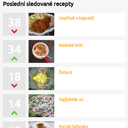
Poslední sledované recepty
Vepřové v kapustě
38
Klasické lečo
34
Želva II.
18
Tagliatelle se…
14
Rychlá bábovka