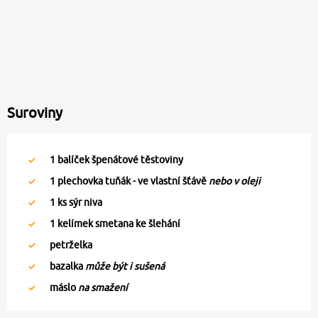
Suroviny
1
balíček špenátové těstoviny
1
plechovka tuňák - ve vlastní šťávě
nebo v oleji
1
ks sýr niva
1
kelímek smetana ke šlehání
petrželka
bazalka
může být i sušená
máslo
na smažení