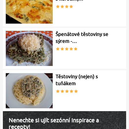
Špenátové těstoviny se
sýrem -…
Těstoviny (nejen) s
tuňákem
Nenechte si ujít sezónní inspirace a
recepty!