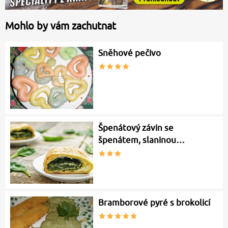
Mohlo by vám zachutnat
Sněhové pečivo
Špenátový závin se
špenátem, slaninou…
Bramborové pyré s brokolicí