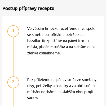
Postup přípravy receptu
Ve větším hrnečku rozetřeme nivu spolu
1
se smetanou, přidáme petrželku a
bazalku. Rozpustíme na pánvi trochu
másla, přidáme tuňáka a na slabším ohni
zlehka osmahneme.
Pak přilejeme na pánev směs ze smetany,
2
nivy, petrželky a bazalky a za občasného
míchání necháme na slabším ohni projít
varem.