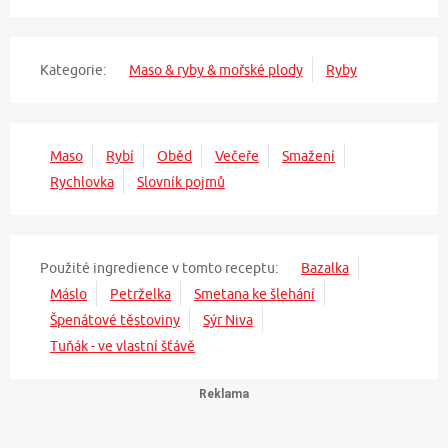
Kategorie:
Maso & ryby & mořské plody
Ryby
Maso
Rybí
Oběd
Večeře
Smažení
Rychlovka
Slovník pojmů
Použité ingredience v tomto receptu:
Bazalka
Máslo
Petrželka
Smetana ke šlehání
Špenátové těstoviny
Sýr Niva
Tuňák - ve vlastní šťávě