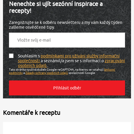
Nenechte si ujít sezónní inspirace a
recepty!
Zaregistrujte se k odběru newsletteru a my vám každý týden
zašleme osvědčené tipy.
Souhlasím s
podmínkami pro užívání služby informační
společnosti
a seznámil/a jsem se s informací o
zpracování
osobních údajů
.
Tato stránka využívá služeb Google reCAPTCHA, na kterou se vztahují
Smluvní
podmínky
a
Zásady ochrany osobních údajů
společnosti Google.
Komentáře k receptu