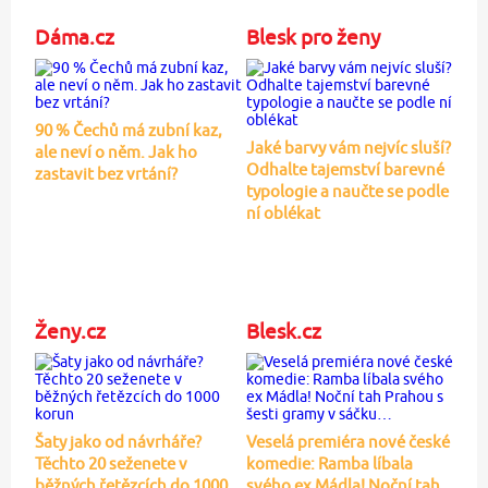
Dáma.cz
Blesk pro ženy
90 % Čechů má zubní kaz,
Jaké barvy vám nejvíc sluší?
ale neví o něm. Jak ho
Odhalte tajemství barevné
zastavit bez vrtání?
typologie a naučte se podle
ní oblékat
Ženy.cz
Blesk.cz
Šaty jako od návrháře?
Veselá premiéra nové české
Těchto 20 seženete v
komedie: Ramba líbala
běžných řetězcích do 1000
svého ex Mádla! Noční tah