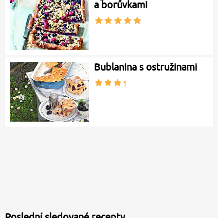
a borůvkami
Bublanina s ostružinami
Poslední sledované recepty