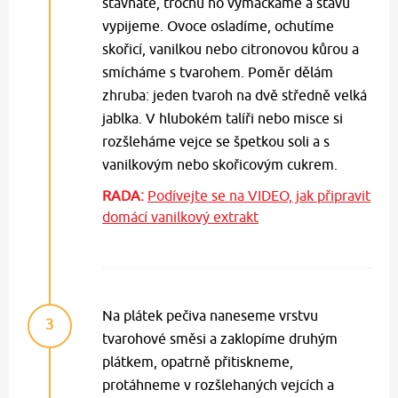
šťavnaté, trochu ho vymačkáme a šťávu
vypijeme. Ovoce osladíme, ochutíme
skořicí, vanilkou nebo citronovou kůrou a
smícháme s tvarohem. Poměr dělám
zhruba: jeden tvaroh na dvě středně velká
jablka. V hlubokém talíři nebo misce si
rozšleháme vejce se špetkou soli a s
vanilkovým nebo skořicovým cukrem.
RADA:
Podívejte se na VIDEO, jak připravit
domácí vanilkový extrakt
Na plátek pečiva naneseme vrstvu
3
tvarohové směsi a zaklopíme druhým
plátkem, opatrně přitiskneme,
protáhneme v rozšlehaných vejcích a