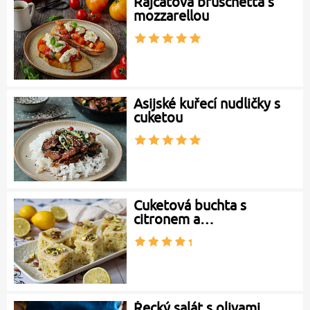
Rajčatová bruschetta s
mozzarellou
Asijské kuřecí nudličky s
cuketou
Cuketová buchta s
citronem a…
Řecký salát s olivami