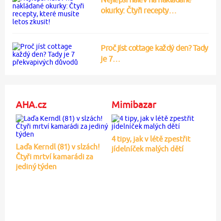
okurky: Čtyři recepty…
Proč jíst cottage každý den? Tady
je 7…
AHA.cz
Mimibazar
4 tipy, jak v létě zpestřit
Laďa Kerndl (81) v slzách!
jídelníček malých dětí
Čtyři mrtví kamarádi za
jediný týden