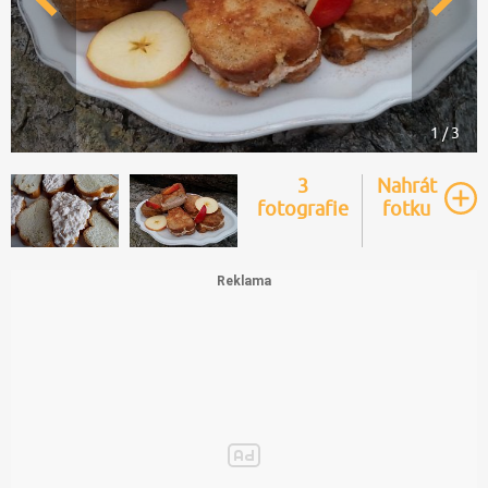
1 / 3
3
Nahrát
fotografie
fotku