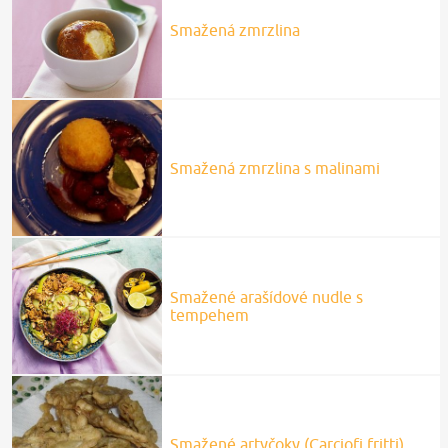
Smažená zmrzlina
Smažená zmrzlina s malinami
Smažené arašídové nudle s
tempehem
Smažené artyčoky (Carciofi fritti)