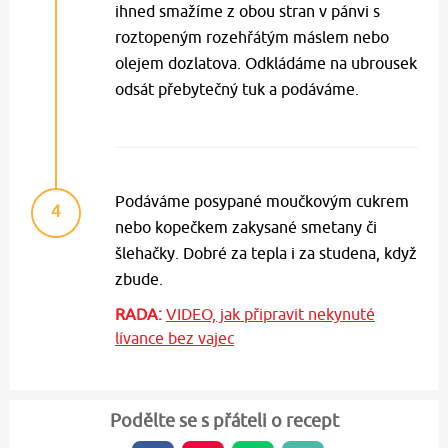
ihned smažíme z obou stran v pánvi s
roztopeným rozehřátým máslem nebo
olejem dozlatova. Odkládáme na ubrousek
odsát přebytečný tuk a podáváme.
Podáváme posypané moučkovým cukrem
4
nebo kopečkem zakysané smetany či
šlehačky. Dobré za tepla i za studena, když
zbude.
RADA:
VIDEO, jak připravit nekynuté
lívance bez vajec
Podělte se s přáteli o recept