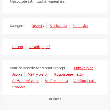
Nejsou zde zatím žádné komentáře.
Kategorie:
Dezerty
Sladká jídla
Žemlovka
Pečení
Slovník pojmů
Použité ingredience v tomto receptu:
Cukr krupice
Jablka
Měkký tvaroh
Rozpuštěné máslo
Rozšlehané vejce
Skořice - mletá
Vanilkový cukr
Vánočka