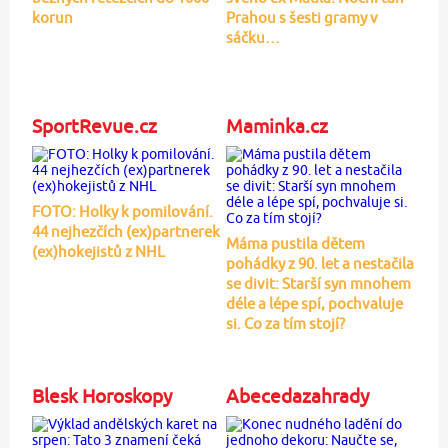
korun
Prahou s šesti gramy v
sáčku…
SportRevue.cz
Maminka.cz
FOTO: Holky k pomilování.
44 nejhezčích (ex)partnerek
Máma pustila dětem
(ex)hokejistů z NHL
pohádky z 90. let a nestačila
se divit: Starší syn mnohem
déle a lépe spí, pochvaluje
si. Co za tím stojí?
Blesk Horoskopy
Abecedazahrady