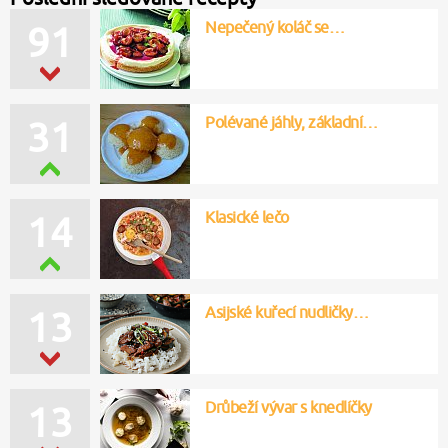
Nepečený koláč se…
91
Polévané jáhly, základní…
31
Klasické lečo
14
Asijské kuřecí nudličky…
13
Drůbeží vývar s knedlíčky
13