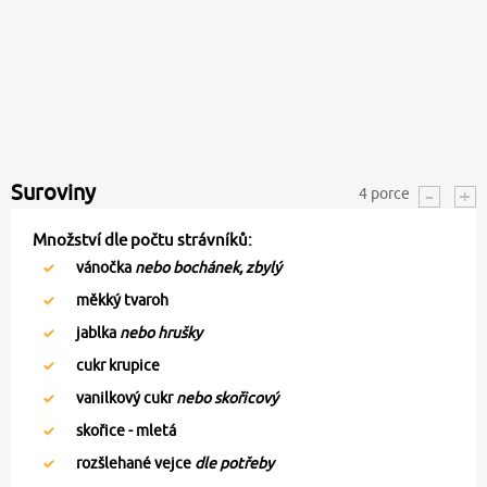
Suroviny
4
porce
Množství dle počtu strávníků:
vánočka
nebo bochánek, zbylý
měkký tvaroh
jablka
nebo hrušky
cukr krupice
vanilkový cukr
nebo skořicový
skořice - mletá
rozšlehané vejce
dle potřeby