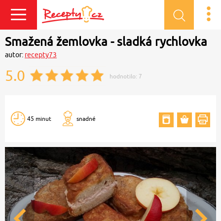
Přihlásit se
Smažená žemlovka - sladká rychlovka
autor:
recepty73
5.0
hodnotilo:
7
45 minut
snadné