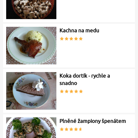
Kachna na medu
Koka dortík - rychle a
snadno
Plněné žampiony špenátem