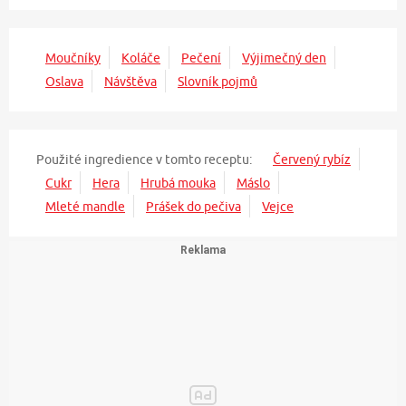
Moučníky
Koláče
Pečení
Výjimečný den
Oslava
Návštěva
Slovník pojmů
Použité ingredience v tomto receptu:
Červený rybíz
Cukr
Hera
Hrubá mouka
Máslo
Mleté mandle
Prášek do pečiva
Vejce