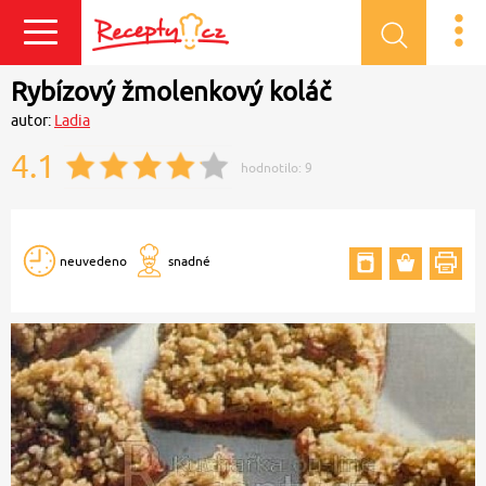
Přihlásit se
Rybízový žmolenkový koláč
autor:
Ladia
4.1
hodnotilo:
9
neuvedeno
snadné