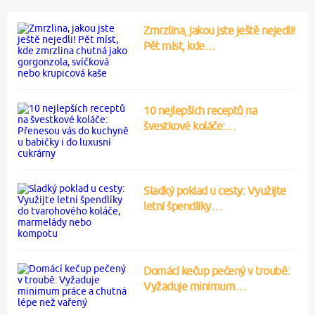
Zmrzlina, jakou jste ještě nejedli!
Pět míst, kde…
10 nejlepších receptů na
švestkové koláče:…
Sladký poklad u cesty: Využijte
letní špendlíky…
Domácí kečup pečený v troubě:
Vyžaduje minimum…