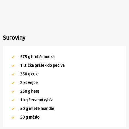
Suroviny
575
g hrubá mouka
1
lžička prášek do pečiva
350
g cukr
2
ks vejce
250
g hera
1
kg červený rybíz
50
g mleté mandle
50
g máslo