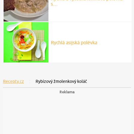
s…
Rychlá asijská polévka
Recepty.cz
Rybízový žmolenkový koláč