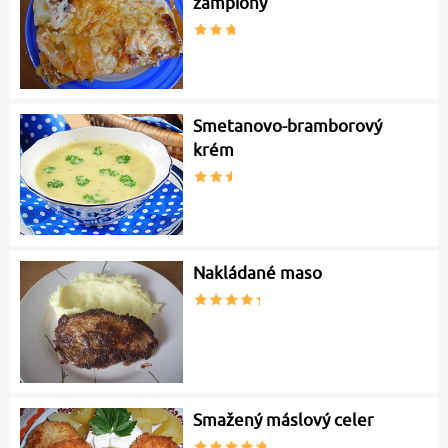
žampiony
Smetanovo-bramborový
krém
Nakládané maso
Smažený máslový celer