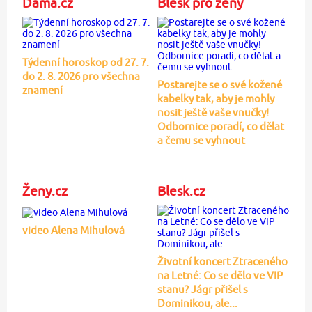
Dáma.cz
Blesk pro ženy
Týdenní horoskop od 27. 7.
do 2. 8. 2026 pro všechna
Postarejte se o své kožené
znamení
kabelky tak, aby je mohly
nosit ještě vaše vnučky!
Odbornice poradí, co dělat
a čemu se vyhnout
Ženy.cz
Blesk.cz
video Alena Mihulová
Životní koncert Ztraceného
na Letné: Co se dělo ve VIP
stanu? Jágr přišel s
Dominikou, ale...