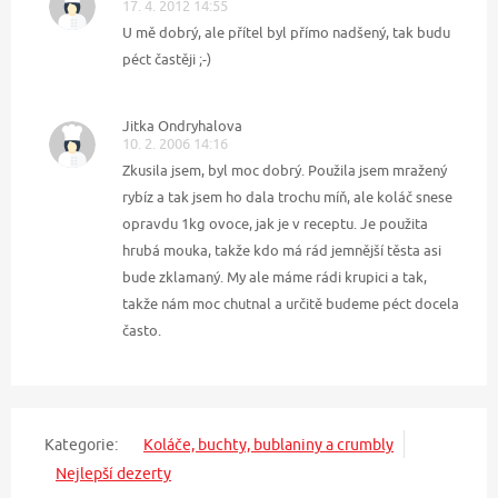
17. 4. 2012 14:55
U mě dobrý, ale přítel byl přímo nadšený, tak budu
péct častěji ;-)
Jitka Ondryhalova
10. 2. 2006 14:16
Zkusila jsem, byl moc dobrý. Použila jsem mražený
rybíz a tak jsem ho dala trochu míň, ale koláč snese
opravdu 1kg ovoce, jak je v receptu. Je použita
hrubá mouka, takže kdo má rád jemnější těsta asi
bude zklamaný. My ale máme rádi krupici a tak,
takže nám moc chutnal a určitě budeme péct docela
často.
Kategorie:
Koláče, buchty, bublaniny a crumbly
Nejlepší dezerty