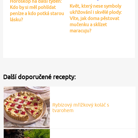
Horoskop na další týden:
Květ, který nese symboly
Kdo by si měl pohlídat
ukřižování i skvělé plody:
peníze a kdo potká starou
Víte, jak doma pěstovat
lásku?
mučenku a sklízet
maracuju?
Další doporučené recepty:
Rybízový mřížkový koláč s
tvarohem