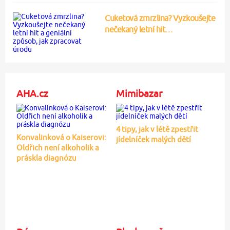
Cuketová zmrzlina? Vyzkoušejte
nečekaný letní hit…
AHA.cz
Mimibazar
4 tipy, jak v létě zpestřit
Konvalinková o Kaiserovi:
jídelníček malých dětí
Oldřich není alkoholik a
práskla diagnózu