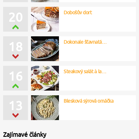
Dobošův dort
20
Dokonale šťavnatá…
18
Steakový salát à la…
16
Blesková sýrová omáčka
13
Zajímavé články