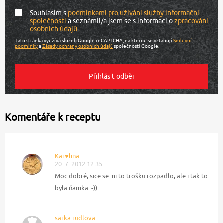
Souhlasím s
podmínkami pro užívání služby informační
společnosti
a seznámil/a jsem se s informací o
zpracování
osobních údajů
.
Tato stránka využívá služeb Google reCAPTCHA, na kterou se vztahují
Smluvní
podmínky
a
Zásady ochrany osobních údajů
společnosti Google.
Komentáře k receptu
Kar♥lina
20. 7. 2012 12:35
Moc dobré, sice se mi to trošku rozpadlo, ale i tak to
byla ňamka :-))
sarka rudlova