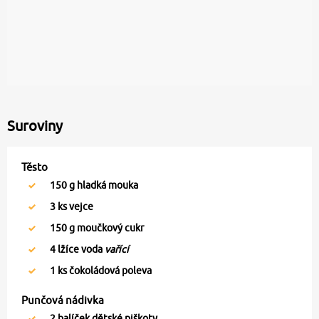
Suroviny
Těsto
150
g hladká mouka
3
ks vejce
150
g moučkový cukr
4
lžíce voda
vařící
1
ks čokoládová poleva
Punčová nádivka
2
balíček dětské piškoty