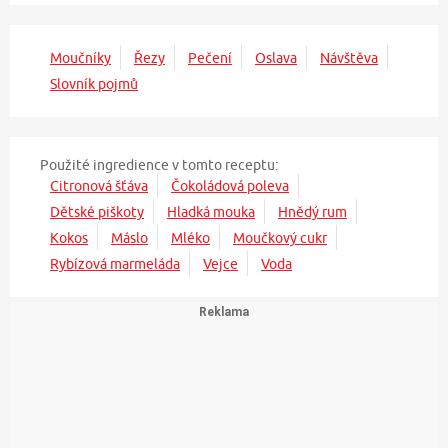
Moučníky
Řezy
Pečení
Oslava
Návštěva
Slovník pojmů
Použité ingredience v tomto receptu:
Citronová šťáva
Čokoládová poleva
Dětské piškoty
Hladká mouka
Hnědý rum
Kokos
Máslo
Mléko
Moučkový cukr
Rybízová marmeláda
Vejce
Voda