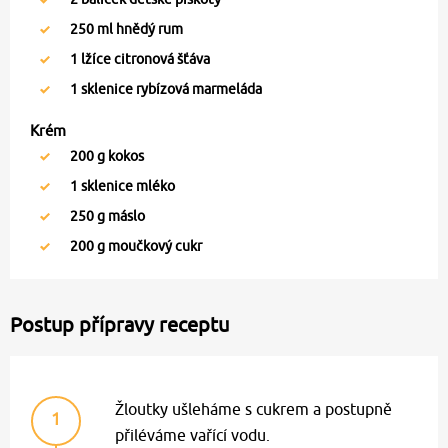
250
ml hnědý rum
1
lžíce citronová šťáva
1
sklenice rybízová marmeláda
Krém
200
g kokos
1
sklenice mléko
250
g máslo
200
g moučkový cukr
Postup přípravy receptu
Žloutky ušleháme s cukrem a postupně
1
přiléváme vařící vodu.