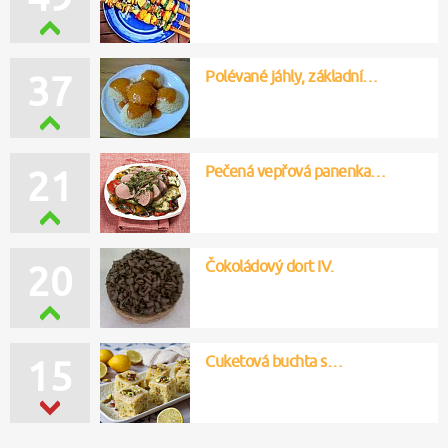
Polévané jáhly, základní…
37
Pečená vepřová panenka…
21
Čokoládový dort IV.
20
Cuketová buchta s…
15