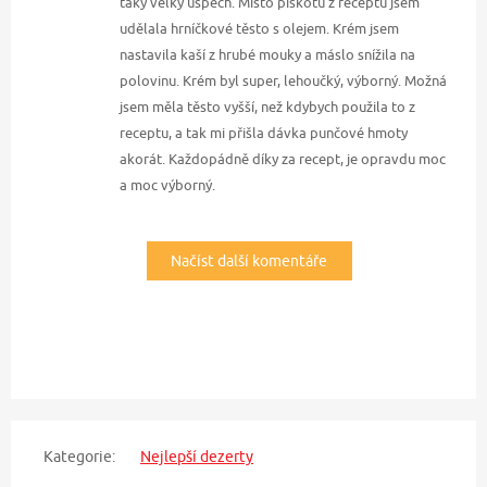
taký velký úspěch. Místo piškotu z receptu jsem
udělala hrníčkové těsto s olejem. Krém jsem
nastavila kaší z hrubé mouky a máslo snížila na
polovinu. Krém byl super, lehoučký, výborný. Možná
jsem měla těsto vyšší, než kdybych použila to z
receptu, a tak mi přišla dávka punčové hmoty
akorát. Každopádně díky za recept, je opravdu moc
a moc výborný.
Načíst další komentáře
Kategorie:
Nejlepší dezerty