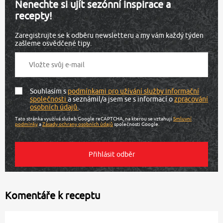
Nenechte si ujít sezónní inspirace a
recepty!
Zaregistrujte se k odběru newsletteru a my vám každý týden
zašleme osvědčené tipy.
Souhlasím s
podmínkami pro užívání služby informační
společnosti
a seznámil/a jsem se s informací o
zpracování
osobních údajů
.
Tato stránka využívá služeb Google reCAPTCHA, na kterou se vztahují
Smluvní
podmínky
a
Zásady ochrany osobních údajů
společnosti Google.
Komentáře k receptu