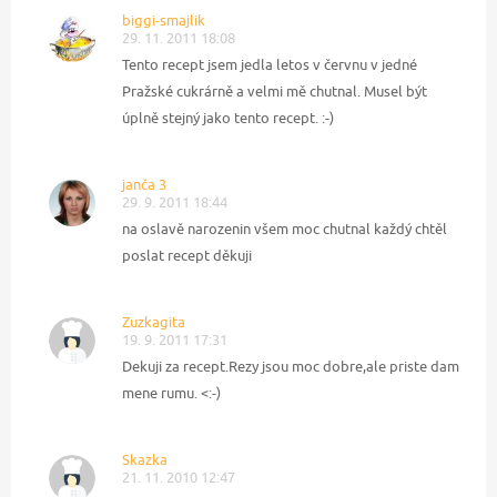
biggi-smajlik
29. 11. 2011 18:08
Tento recept jsem jedla letos v červnu v jedné
Pražské cukrárně a velmi mě chutnal. Musel být
úplně stejný jako tento recept. :-)
janča 3
29. 9. 2011 18:44
na oslavě narozenin všem moc chutnal každý chtěl
poslat recept děkuji
Zuzkagita
19. 9. 2011 17:31
Dekuji za recept.Rezy jsou moc dobre,ale priste dam
mene rumu. <:-)
Skazka
21. 11. 2010 12:47