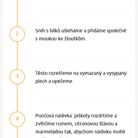
Sníh s bílků ušleháme a přidáme společně
2
s moukou ke žloutkům.
Těsto rozetřeme na vymazaný a vysypaný
3
plech a upečeme.
Punčová nádivka: piškoty rozdrtíme a
4
zvlhčíme rumem, citronovou šťávou a
marmeládou tak, abychom nádivku mohli