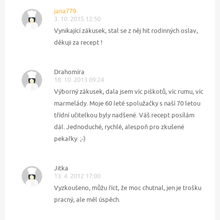
jana779
3. 10. 2015 12:50
Vynikající zákusek, stal se z něj hit rodinných oslav,
děkuji za recept !
Drahomíra
18. 10. 2013 09:24
Výborný zákusek, dala jsem víc piškotů, víc rumu, víc
marmelády. Moje 60 leté spolužačky s naší 70 letou
třídní učitelkou byly nadšené. Váš recept posílám
dál. Jednoduché, rychlé, alespoň pro zkušené
pekařky. ;-)
Jitka
13. 4. 2012 17:00
Vyzkoušeno, můžu říct, že moc chutnal, jen je trošku
pracný, ale měl úspěch.