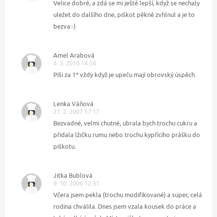
Velice dobré, a zdá se mi ještě lepší, když se nechaly
uležet do dalšího dne, piškot pěkně zvhlnul a je to
bezva:-)
Amel Arabová
4. 3. 2010 14:54
Píši za 1* vždy když je upeču mají obrovský úspěch.
Lenka Váňová
21. 2. 2007 17:17
Bezvadné, velmi chutné, ubrala bych trochu cukru a
přidala lžičku rumu nebo trochu kypřícího prášku do
piškotu.
Jitka Bublová
9. 10. 2006 12:31
Včera jsem pekla (trochu modifikované) a super, celá
rodina chválila. Dnes jsem vzala kousek do práce a