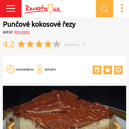
Přihlásit se
Punčové kokosové řezy
autor:
Recepty
4.2
hodnotilo:
15
neuvedeno
střední