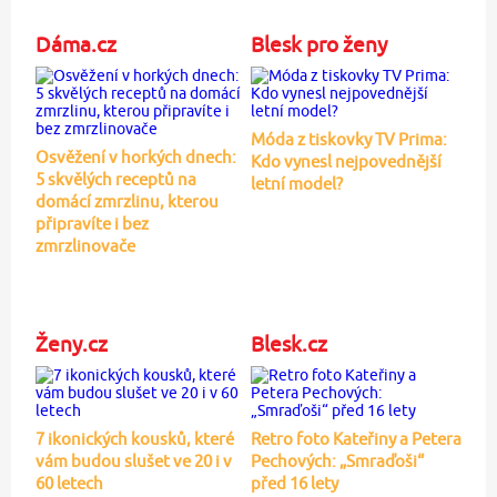
Dáma.cz
Blesk pro ženy
Móda z tiskovky TV Prima:
Osvěžení v horkých dnech:
Kdo vynesl nejpovednější
5 skvělých receptů na
letní model?
domácí zmrzlinu, kterou
připravíte i bez
zmrzlinovače
Ženy.cz
Blesk.cz
7 ikonických kousků, které
Retro foto Kateřiny a Petera
vám budou slušet ve 20 i v
Pechových: „Smraďoši“
60 letech
před 16 lety