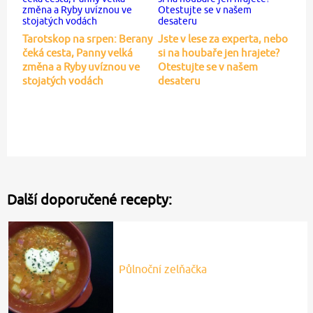
Tarotskop na srpen: Berany
Jste v lese za experta, nebo
čeká cesta, Panny velká
si na houbaře jen hrajete?
změna a Ryby uvíznou ve
Otestujte se v našem
stojatých vodách
desateru
Další doporučené recepty:
Půlnoční zelňačka