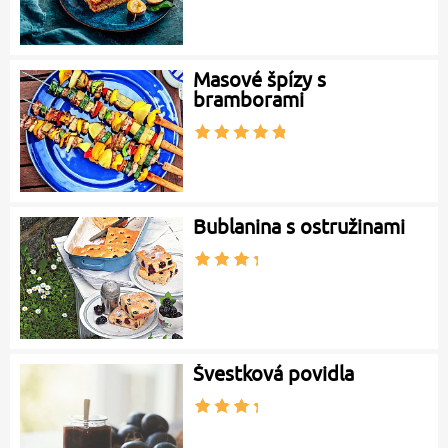
Masové špízy s
bramborami
Bublanina s ostružinami
Švestková povidla