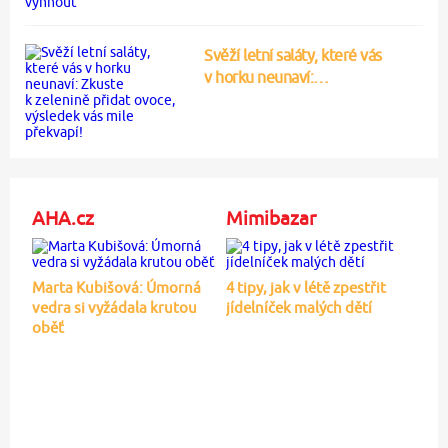
Svěží letní saláty, které vás
v horku neunaví:…
AHA.cz
Mimibazar
Marta Kubišová: Úmorná
4 tipy, jak v létě zpestřit
vedra si vyžádala krutou
jídelníček malých dětí
oběť