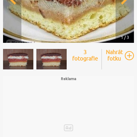
1 / 3
3
Nahrát
fotografie
fotku