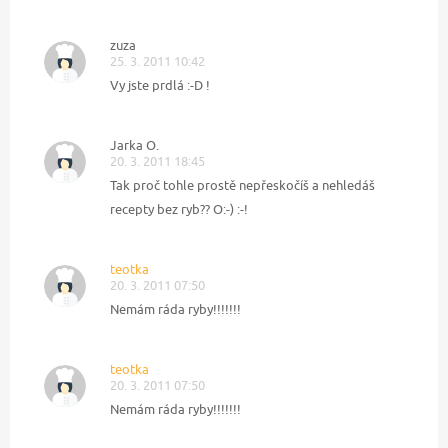
zuza
25. 3. 2011 10:42
Vy jste prdlá :-D !
Jarka O.
20. 3. 2011 18:45
Tak proč tohle prostě nepřeskočíš a nehledáš
recepty bez ryb?? O:-) :-!
teotka
20. 3. 2011 07:50
Nemám ráda ryby!!!!!!!
teotka
20. 3. 2011 07:50
Nemám ráda ryby!!!!!!!