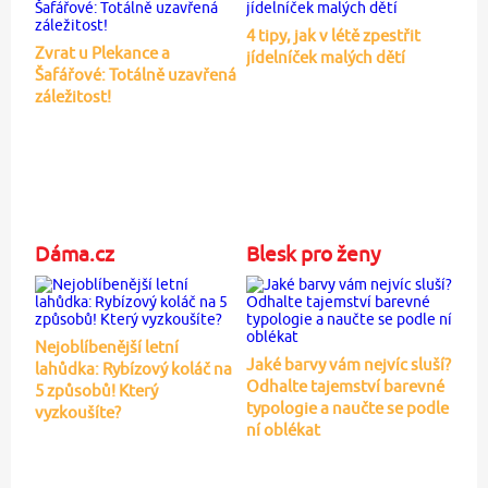
4 tipy, jak v létě zpestřit
Zvrat u Plekance a
jídelníček malých dětí
Šafářové: Totálně uzavřená
záležitost!
Dáma.cz
Blesk pro ženy
Nejoblíbenější letní
Jaké barvy vám nejvíc sluší?
lahůdka: Rybízový koláč na
Odhalte tajemství barevné
5 způsobů! Který
typologie a naučte se podle
vyzkoušíte?
ní oblékat