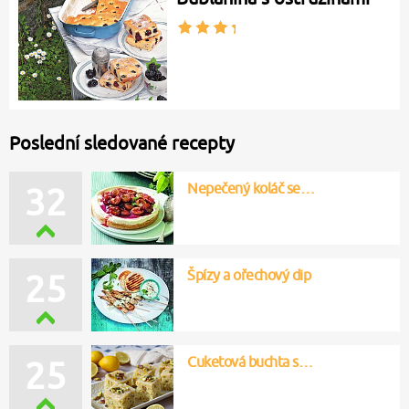
Poslední sledované recepty
Nepečený koláč se…
32
Špízy a ořechový dip
25
Cuketová buchta s…
25