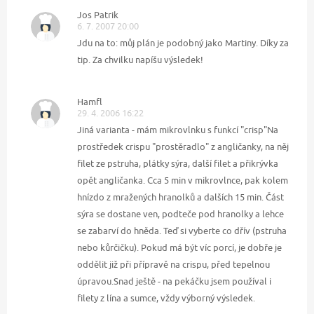
Jos Patrik
6. 7. 2007 20:00
Jdu na to: můj plán je podobný jako Martiny. Díky za
tip. Za chvilku napíšu výsledek!
Hamfl
29. 4. 2006 16:22
Jiná varianta - mám mikrovlnku s funkcí "crisp"Na
prostředek crispu "prostěradlo" z angličanky, na něj
filet ze pstruha, plátky sýra, další filet a přikrývka
opět angličanka. Cca 5 min v mikrovlnce, pak kolem
hnízdo z mražených hranolků a dalších 15 min. Část
sýra se dostane ven, podteče pod hranolky a lehce
se zabarví do hněda. Teď si vyberte co dřív (pstruha
nebo kůrčičku). Pokud má být víc porcí, je dobře je
oddělit již při přípravě na crispu, před tepelnou
úpravou.Snad ještě - na pekáčku jsem používal i
filety z lína a sumce, vždy výborný výsledek.