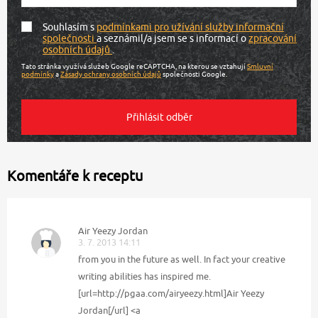
Souhlasím s
podmínkami pro užívání služby informační
společnosti
a seznámil/a jsem se s informací o
zpracování
osobních údajů
.
Tato stránka využívá služeb Google reCAPTCHA, na kterou se vztahují
Smluvní
podmínky
a
Zásady ochrany osobních údajů
společnosti Google.
Komentáře k receptu
Air Yeezy Jordan
3. 7. 2013 14:11
from you in the future as well. In fact your creative
writing abilities has inspired me.
[url=http://pgaa.com/airyeezy.html]Air Yeezy
Jordan[/url] <a