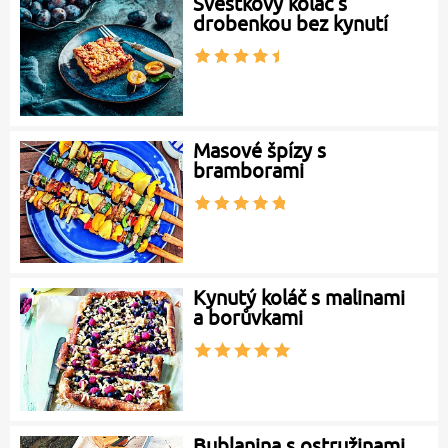
Švestkový koláč s
drobenkou bez kynutí
Masové špízy s
bramborami
Kynutý koláč s malinami
a borůvkami
Bublanina s ostružinami