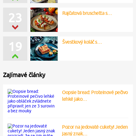
Rajčatová bruschetta s…
23
Švestkový koláč s…
19
Zajímavé články
Oopsie bread: Proteinové pečivo
lehké jako…
Pozor na jedovaté cukety! Jeden
jasný znak…