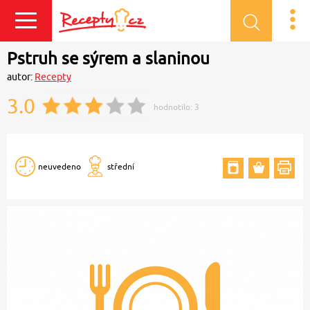
Přihlásit se
Pstruh se sýrem a slaninou
autor:
Recepty
3.0
hodnotilo:
3
neuvedeno
střední