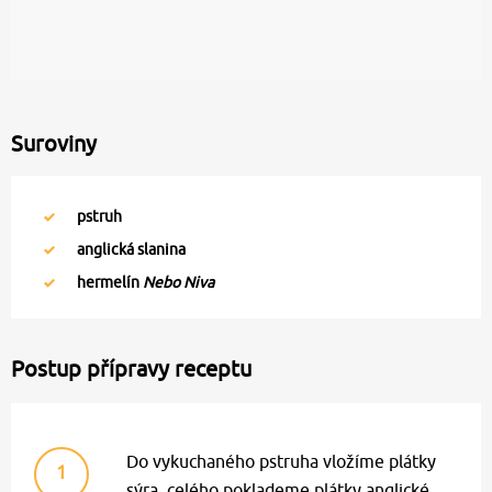
Suroviny
pstruh
anglická slanina
hermelín
Nebo Niva
Postup přípravy receptu
Do vykuchaného pstruha vložíme plátky
1
sýra, celého poklademe plátky anglické