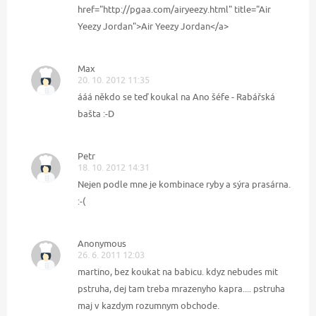
href="http://pgaa.com/airyeezy.html" title="Air
Yeezy Jordan">Air Yeezy Jordan</a>
Max
20. 10. 2012 11:35
ááá někdo se teď koukal na Ano šéfe - Rabářská
bašta :-D
Petr
18. 10. 2012 14:31
Nejen podle mne je kombinace ryby a sýra prasárna.
:-(
Anonymous
26. 6. 2011 12:03
martino, bez koukat na babicu. kdyz nebudes mit
pstruha, dej tam treba mrazenyho kapra.... pstruha
maj v kazdym rozumnym obchode.