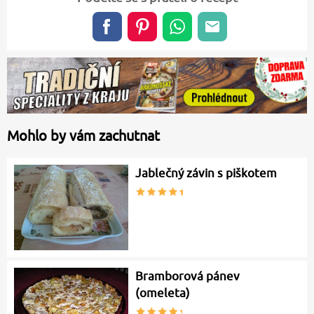
Mohlo by vám zachutnat
Jablečný závin s piškotem
Bramborová pánev
(omeleta)