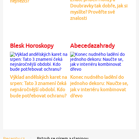
nejhezčí?
Doubravky tak dobře, jak si
myslíte? Prověřte své
znalosti
Blesk Horoskopy
Abecedazahrady
Výklad andělských karet na
Konec nudného ladění do
srpen: Tato 3 znamení čeká
jednoho dekoru: Naučte se,
nejnáročnější období. Kdo
jak v interiéru kombinovat
bude potřebovat ochranu?
dřevo
Recepty.cz
Pstruh se sýrem a slaninou