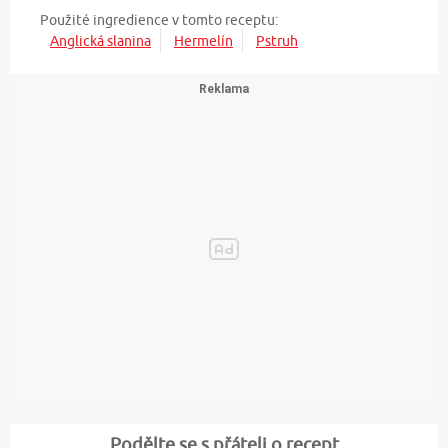
Použité ingredience v tomto receptu:
Anglická slanina
Hermelín
Pstruh
Podělte se s přáteli o recept