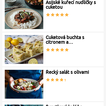
Asijské kuřecí nudličky s
cuketou
Cuketová buchta s
citronem a…
Řecký salát s olivami