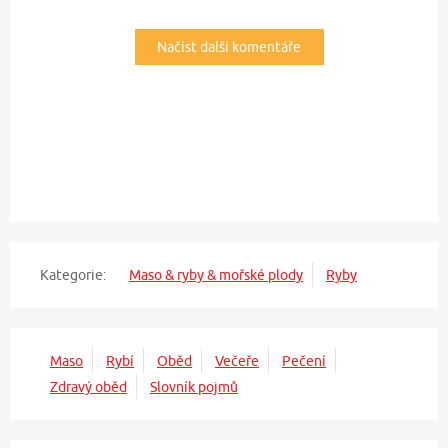
Načíst další komentáře
Kategorie:
Maso & ryby & mořské plody
Ryby
Maso
Rybí
Oběd
Večeře
Pečení
Zdravý oběd
Slovník pojmů