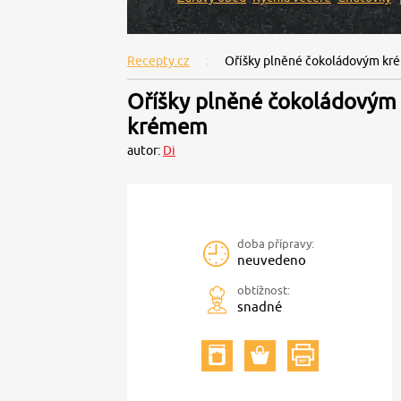
Recepty.cz
Oříšky plněné čokoládovým k
Oříšky plněné čokoládovým
krémem
autor:
Di
doba přípravy:
neuvedeno
obtížnost:
snadné