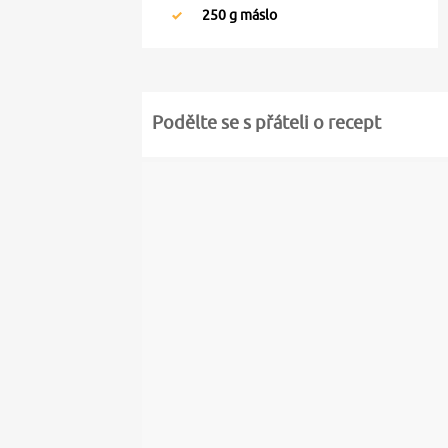
250
g máslo
Podělte se s přáteli o recept