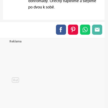
dohromady. Ořechy naplníme a slepíme
po dvou k sobě.