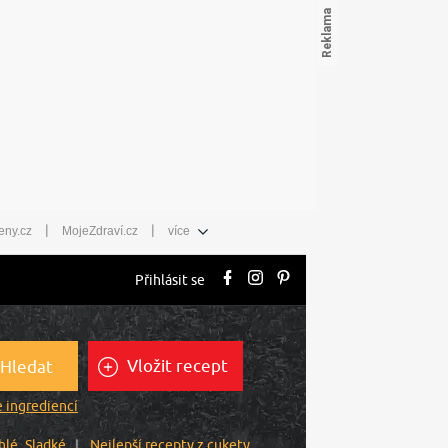
|
|
eny.cz
MojeZdraví.cz
více
Přihlásit se
Vložit recept
Hledat
 ingrediencí
hlé
Sladké
Nejlepší recepty z cukety