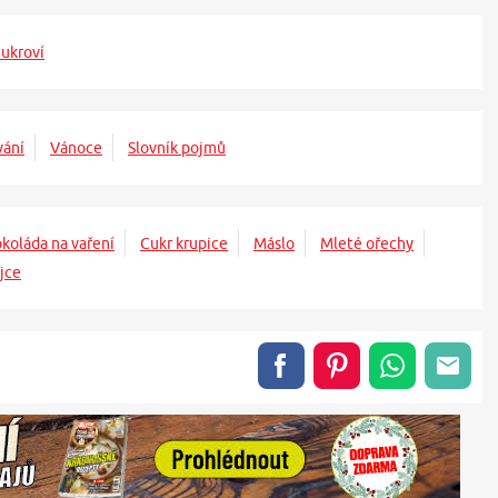
ukroví
vání
Vánoce
Slovník pojmů
koláda na vaření
Cukr krupice
Máslo
Mleté ořechy
jce