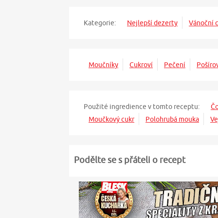
Kategorie:
Nejlepší dezerty
Vánoční c
Moučníky
Cukroví
Pečení
Pošíro
Použité ingredience v tomto receptu:
Čo
Moučkový cukr
Polohrubá mouka
Ve
Podělte se s přáteli o recept