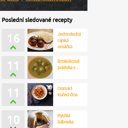
Poslední sledované recepty
Jednoduchá
16
rajská
omáčka
Brokolicová
11
polévka s…
Domácí
11
kuřecí čína
Rychlá
10
bábovka