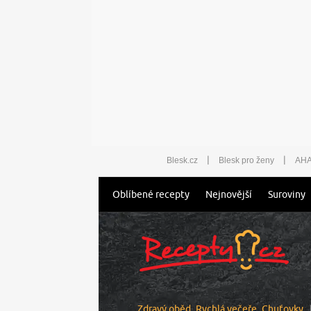
|
|
Blesk.cz
Blesk pro ženy
AHA
Oblíbené recepty
Nejnovější
Suroviny
Zdravý oběd
Rychlá večeře
Chuťovky