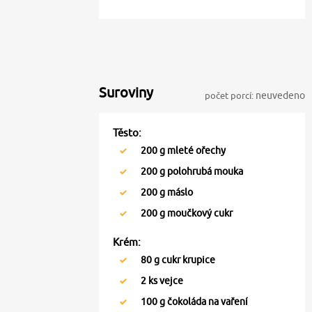
Suroviny
počet porcí:
neuvedeno
Těsto:
200
g mleté ořechy
200
g polohrubá mouka
200
g máslo
200
g moučkový cukr
Krém:
80
g cukr krupice
2
ks vejce
100
g čokoláda na vaření