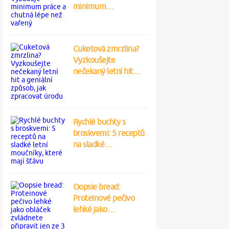
minimum…
Cuketová zmrzlina?
Vyzkoušejte
nečekaný letní hit…
Rychlé buchty s
broskvemi: 5 receptů
na sladké…
Oopsie bread:
Proteinové pečivo
lehké jako…