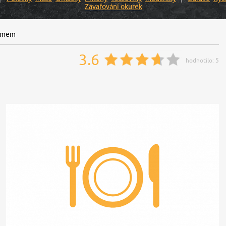
Zavařování okurek
rémem
3.6
hodnotilo:
5