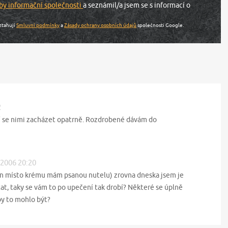
by informační společnosti
a seznámil/a jsem se s informací o
ztahují
Smluvní podmínky
a
Zásady ochrany osobních údajů
společnosti Google.
2
í se nimi zacházet opatrně. Rozdrobené dávám do
 2006 20:20
en místo krému mám psanou nutelu) zrovna dneska jsem je
tat, taky se vám to po upečení tak drobí? Některé se úplně
by to mohlo být?