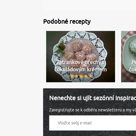
Podobné recepty
Tatrankové ořechy s
P
čokoládovým krémem
čo
Nenechte si ujít sezónní inspira
Zaregistrujte se k odběru newsletteru a my 