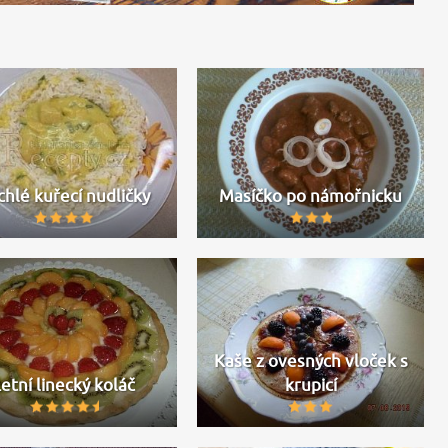
chlé kuřecí nudličky
Masíčko po námořnicku
Kaše z ovesných vloček s
Letní linecký koláč
krupicí