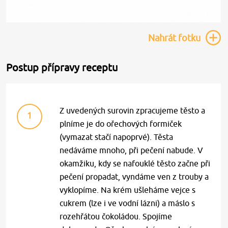
Nahrát
fotku
Postup přípravy receptu
Z uvedených surovin zpracujeme těsto a
1
plníme je do ořechových formiček
(vymazat stačí napoprvé). Těsta
nedáváme mnoho, při pečení nabude. V
okamžiku, kdy se nafouklé těsto začne při
pečení propadat, vyndáme ven z trouby a
vyklopíme. Na krém ušleháme vejce s
cukrem (lze i ve vodní lázni) a máslo s
rozehřátou čokoládou. Spojíme