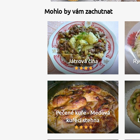
Mohlo by vám zachutnat
Játrová čína
Ry
Pečené kuře - Medová
kuřecí stehna