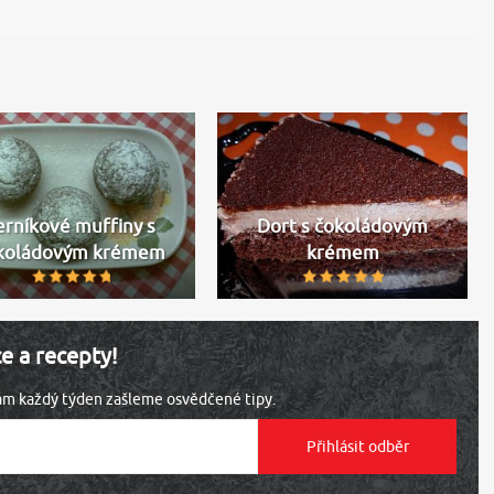
erníkové muffiny s
Dort s čokoládovým
koládovým krémem
krémem
ce a recepty!
vám každý týden zašleme osvědčené tipy.