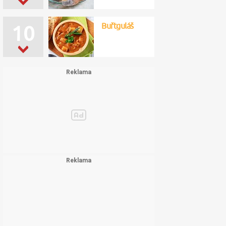
Buřtguláš
10