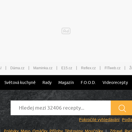
|
|
|
|
|
|
!
Dáma.cz
Maminka.cz
E15.cz
Reflex.cz
FITweb.cz
Ž
Světová kuchyně
Rady
Magazín
F.O.O.D.
Videorecepty
Pokročilé vyhledávání
Podle
Polévky
Maso
Omáčky
Přílohy
Těstoviny
Moučníky
Zdravé
Ryc