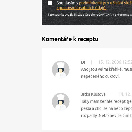
Souhlasím s
podmínkami pro užívání služ
zpracování osobních údajů
.
Tato stránka využívá služeb Google reCAPTCHA, na kterou se v
Komentáře k receptu
|
15. 12. 2006 12:5
Di
Ano jsou velmi křehké, mus
nepečeného cukroví.
|
14. 12.
Jitka Klusová
Taky mám tenhle recept (j
pekla a chci se na něco zep
rozpadly. Nebo nevíte čím 