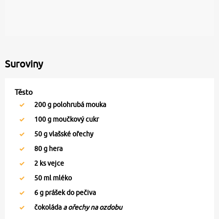
Suroviny
Těsto
200
g polohrubá mouka
100
g moučkový cukr
50
g vlašské ořechy
80
g hera
2
ks vejce
50
ml mléko
6
g prášek do pečiva
čokoláda
a ořechy na ozdobu