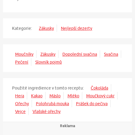
Kategorie:
Zákusky
Nejlepší dezerty
Moučníky
Zákusky
Dopolední svačina
Svačina
Pečení
Slovník pojmů
Použité ingredience v tomto receptu:
Čokoláda
Hera
Kakao
Máslo
Mléko
Moučkový cukr
Ořechy
Polohrubá mouka
Prášek do pečiva
Vejce
Vlašské ořechy