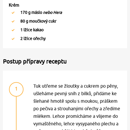
Krém
170
g máslo
nebo Hera
80
g moučkový cukr
1
lžíce kakao
2
lžíce ořechy
Postup přípravy receptu
Tuk utřeme se žloutky a cukrem po pěny,
1
ušleháme pevný sníh z bílků, přidáme ke
šlehané hmotě spolu s moukou, práškem
po pečiva a strouhanými ořechy a zředíme
mlékem. Lehce promícháme a vlijeme do
vymaštěného, lehce vysypaného plechu a