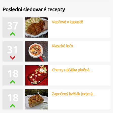
Poslední sledované recepty
Vepřové v kapustě
37
Klasické lečo
31
Cherry rajčátka plněná…
18
Zapečený květák (nejen)…
18