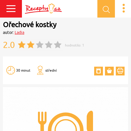
Přihlásit se
Ořechové kostky
autor:
Ladia
2.0
hodnotilo:
1
30 minut
střední