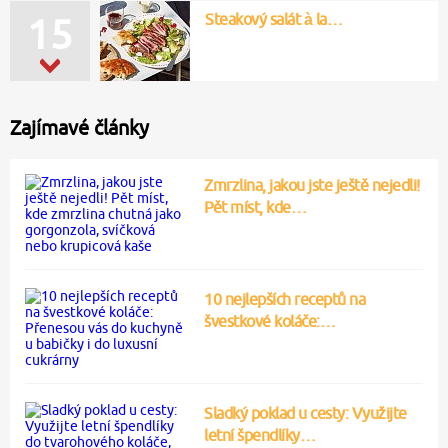
Steakový salát à la…
15
Zajímavé články
Zmrzlina, jakou jste ještě nejedli!
Pět míst, kde…
10 nejlepších receptů na
švestkové koláče:…
Sladký poklad u cesty: Využijte
letní špendlíky…