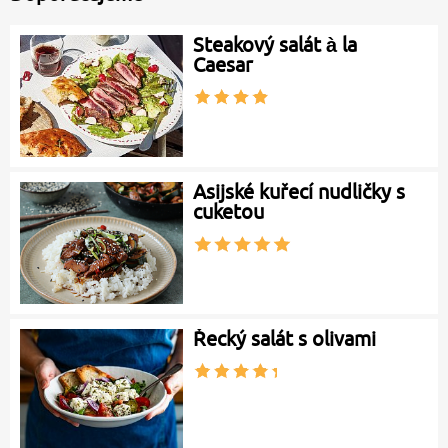
Steakový salát à la
Caesar
Asijské kuřecí nudličky s
cuketou
Řecký salát s olivami