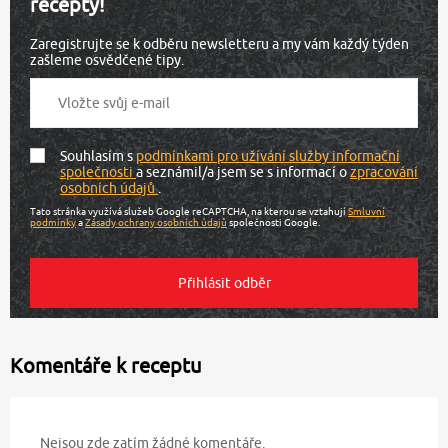
recepty!
Zaregistrujte se k odběru newsletteru a my vám každý týden
zašleme osvědčené tipy.
Souhlasím s
podmínkami pro užívání služby informační
společnosti
a seznámil/a jsem se s informací o
zpracování
osobních údajů
.
Tato stránka využívá služeb Google reCAPTCHA, na kterou se vztahují
Smluvní
podmínky
a
Zásady ochrany osobních údajů
společnosti Google.
Komentáře k receptu
Nejsou zde zatím žádné komentáře.