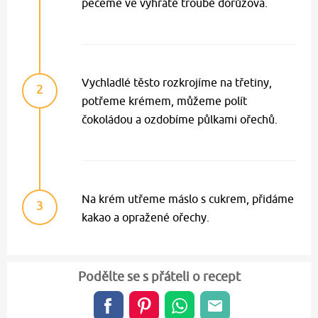
pečeme ve vyhřáté troubě dorůžova.
Vychladlé těsto rozkrojíme na třetiny,
2
potřeme krémem, můžeme polít
čokoládou a ozdobíme půlkami ořechů.
Na krém utřeme máslo s cukrem, přidáme
3
kakao a opražené ořechy.
Podělte se s přáteli o recept